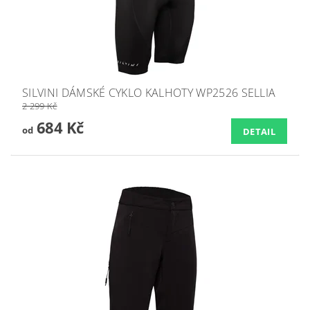
SILVINI DÁMSKÉ CYKLO KALHOTY WP2526 SELLIA
2 299 Kč
684 Kč
od
DETAIL