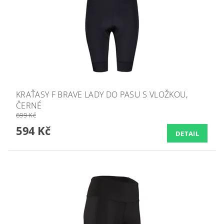
KRAŤASY F BRAVE LADY DO PASU S VLOŽKOU,
ČERNÉ
699 Kč
594 Kč
DETAIL