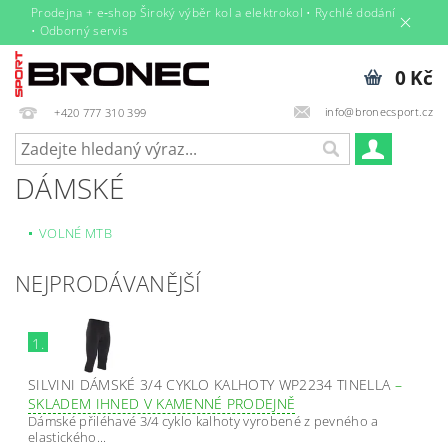
Prodejna + e‑shop Široký výběr kol a elektrokol • Rychlé dodání
• Odborný servis
0 Kč
info@bronecsport.cz
+420 777 310 399
DÁMSKÉ
VOLNÉ MTB
NEJPRODÁVANĚJŠÍ
1.
SILVINI DÁMSKÉ 3/4 CYKLO KALHOTY WP2234 TINELLA
–
SKLADEM IHNED V KAMENNÉ PRODEJNĚ
Dámské přiléhavé 3/4 cyklo kalhoty vyrobené z pevného a
elastického...