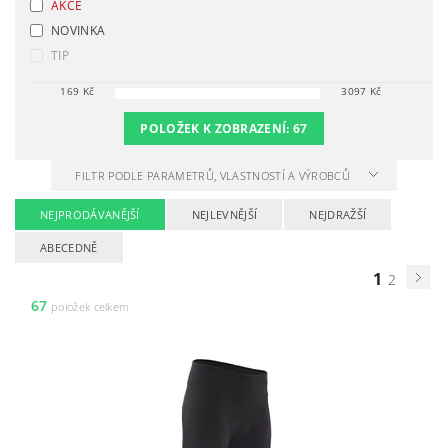
AKCE
NOVINKA
TIP
169
Kč
3097
Kč
POLOŽEK K ZOBRAZENÍ:
67
FILTR PODLE PARAMETRŮ, VLASTNOSTÍ A VÝROBCŮ
NEJPRODÁVANĚJŠÍ
NEJLEVNĚJŠÍ
NEJDRAŽŠÍ
ABECEDNĚ
1
2
67
položek celkem