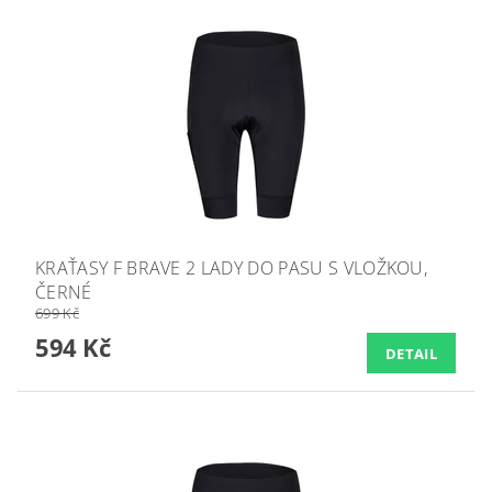
KRAŤASY F BRAVE 2 LADY DO PASU S VLOŽKOU,
ČERNÉ
699 Kč
594 Kč
DETAIL