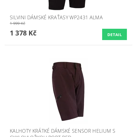
SILVINI DÁMSKÉ KRAŤASY WP2431 ALMA
1 999 Kč
1 378 Kč
DETAIL
KALHOTY KRÁTKÉ DÁMSKÉ SENSOR HELIUM S