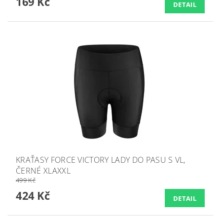
169 Kč
DETAIL
KRAŤASY FORCE VICTORY LADY DO PASU S VL,
ČERNÉ XLAXXL
499 Kč
424 Kč
DETAIL