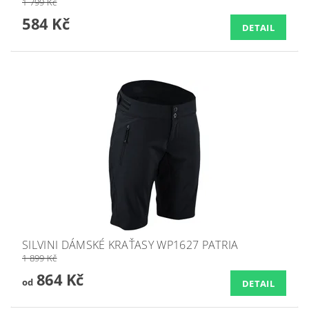
1 799 Kč
584 Kč
DETAIL
SILVINI DÁMSKÉ KRAŤASY WP1627 PATRIA
1 899 Kč
864 Kč
od
DETAIL