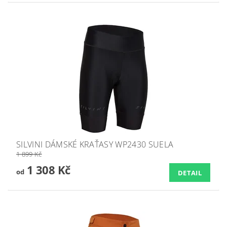
SILVINI DÁMSKÉ KRAŤASY WP2430 SUELA
1 899 Kč
1 308 Kč
od
DETAIL