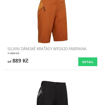
SILVINI DÁMSKÉ KRAŤASY WP2420 FABRIANA
1 999 Kč
889 Kč
od
DETAIL