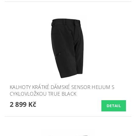
KALHOTY KRÁTKÉ DÁMSKÉ SENSOR HELIUM S
CYKLOVLOŽKOU TRUE BLACK
2 899 Kč
DETAIL