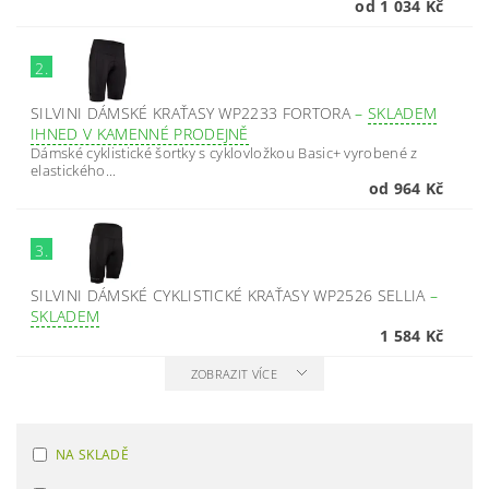
od 1 034 Kč
2.
SILVINI DÁMSKÉ KRAŤASY WP2233 FORTORA
–
SKLADEM
IHNED V KAMENNÉ PRODEJNĚ
Dámské cyklistické šortky s cyklovložkou Basic+ vyrobené z
elastického...
od 964 Kč
3.
SILVINI DÁMSKÉ CYKLISTICKÉ KRAŤASY WP2526 SELLIA
–
SKLADEM
1 584 Kč
ZOBRAZIT VÍCE
NA SKLADĚ