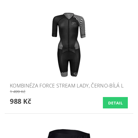
KOMBINÉZA FORCE STREAM LADY, ČERNO-BÍLÁ L
1 499 Kč
988 Kč
DETAIL