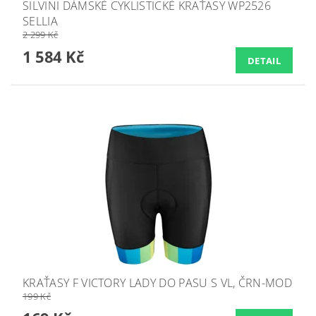
SILVINI DÁMSKÉ CYKLISTICKÉ KRAŤASY WP2526
SELLIA
2 299 Kč
1 584 Kč
DETAIL
KRAŤASY F VICTORY LADY DO PASU S VL, ČRN-MOD
199 Kč