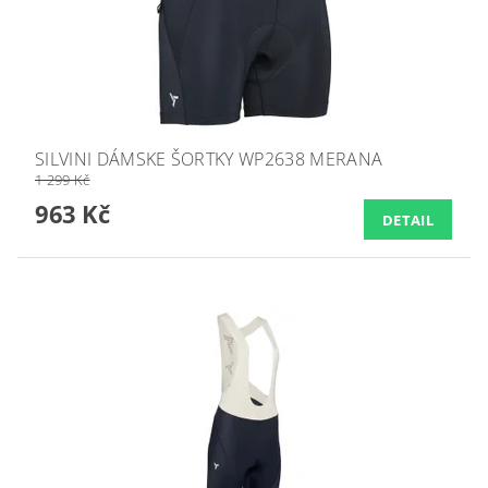
SILVINI DÁMSKE ŠORTKY WP2638 MERANA
1 299 Kč
963 Kč
DETAIL