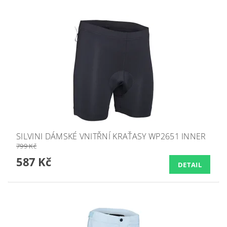
SILVINI DÁMSKÉ VNITŘNÍ KRAŤASY WP2651 INNER
799 Kč
587 Kč
DETAIL