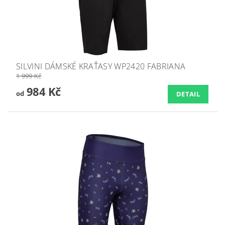
SILVINI DÁMSKÉ KRAŤASY WP2420 FABRIANA
1 999 Kč
984 Kč
od
DETAIL