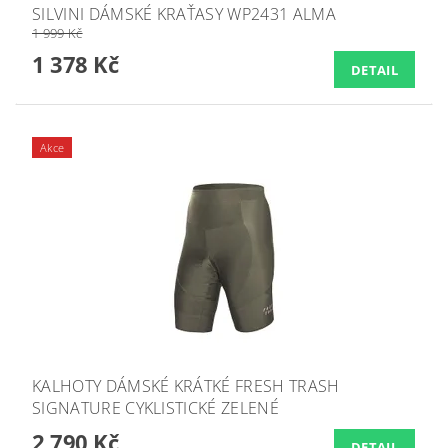
SILVINI DÁMSKÉ KRAŤASY WP2431 ALMA
1 999 Kč
1 378 Kč
DETAIL
Akce
KALHOTY DÁMSKÉ KRÁTKÉ FRESH TRASH
SIGNATURE CYKLISTICKÉ ZELENÉ
2 790 Kč
DETAIL