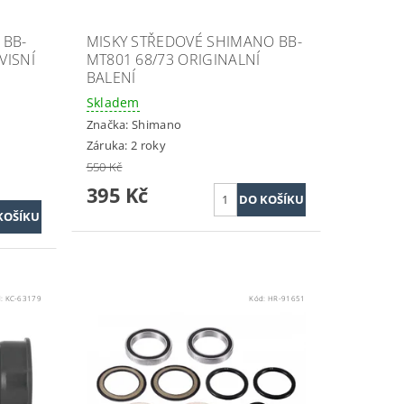
 BB-
MISKY STŘEDOVÉ SHIMANO BB-
VISNÍ
MT801 68/73 ORIGINALNÍ
BALENÍ
Skladem
Značka:
Shimano
Záruka: 2 roky
550 Kč
395 Kč
d:
KC-63179
Kód:
HR-91651