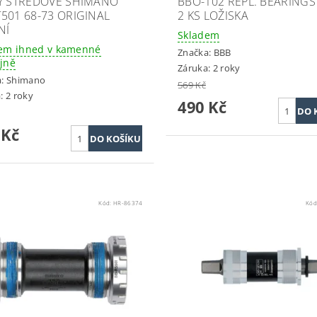
Y STŘEDOVÉ SHIMANO
BBO-102 REPL. BEARINGS
501 68-73 ORIGINAL
2 KS LOŽISKA
NÍ
Skladem
em ihned v kamenné
Značka:
BBB
jně
Záruka: 2 roky
a:
Shimano
569 Kč
: 2 roky
490 Kč
 Kč
Kód:
HR-86374
Kód