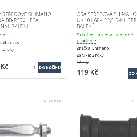
Y STŘEDOVÉ SHIMANO
OSA STŘEDOVÁ SHIMANO
RA BB-RS501 BSA
UN101 68-122,5 D-NL SER
INAL BALENÍ
BALENÍ
dem
Skladem ihned v kamenné
prodejně
a:
Shimano
Značka:
Shimano
: 2 roky
Záruka: 2 roky
120 Kč
 Kč
119 Kč
Kód:
HR-55950
Kó