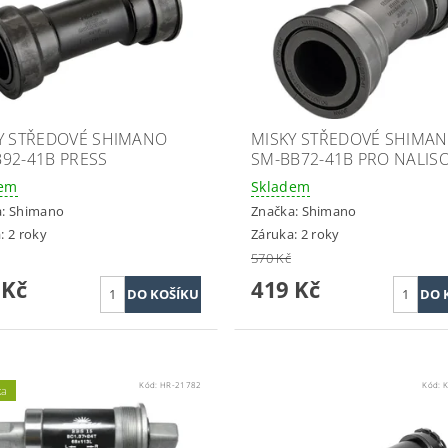
Y STŘEDOVÉ SHIMANO
MISKY STŘEDOVÉ SHIMAN
92-41B PRESS
SM-BB72-41B PRO NALIS
dem
Skladem
a:
Shimano
Značka:
Shimano
: 2 roky
Záruka: 2 roky
570 Kč
 Kč
419 Kč
Kód:
HR-21782
Kód:
K
ka