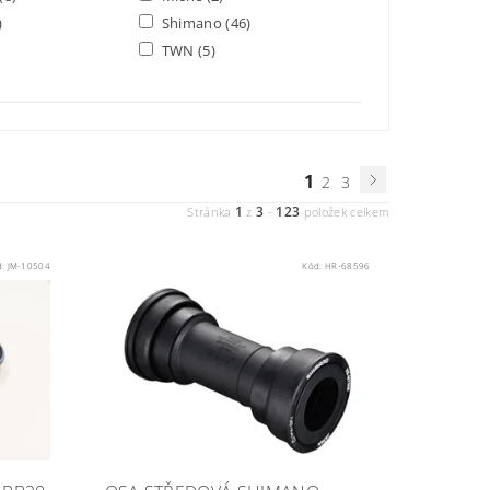
)
Shimano
(46)
TWN
(5)
1
2
3
1
3
123
Stránka
z
-
položek celkem
d:
JM-10504
Kód:
HR-68596