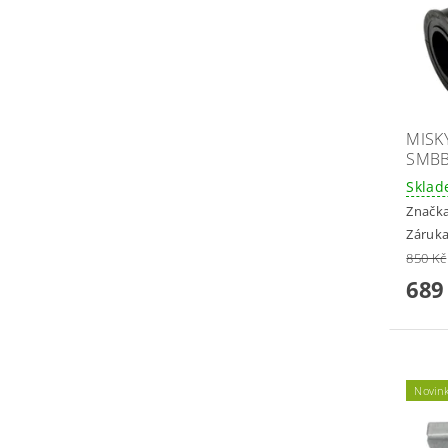
MISK
SMBB
Skla
Značk
Záruka
850 Kč
689
Novin