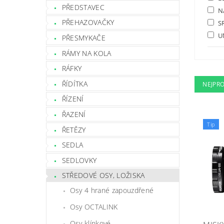
PŘEDSTAVEC
N
PŘEHAZOVAČKY
S
U
PŘESMYKAČE
RÁMY NA KOLA
RÁFKY
ŘÍDÍTKA
NEJPR
ŘÍZENÍ
ŘAZENÍ
Tip
ŘETĚZY
SEDLA
SEDLOVKY
STŘEDOVÉ OSY, LOŽISKA
Osy 4 hrané zapouzdřené
Osy OCTALINK
Osy klínkové