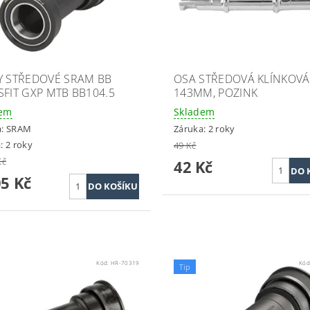
Y STŘEDOVÉ SRAM BB
OSA STŘEDOVÁ KLÍNKOVÁ
SFIT GXP MTB BB104.5
143MM, POZINK
dem
Skladem
a:
SRAM
Záruka: 2 roky
: 2 roky
49 Kč
Kč
42 Kč
05 Kč
Kód:
HR-70319
Kód
Tip