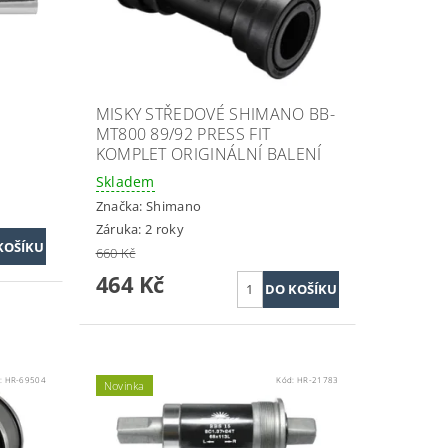
MISKY STŘEDOVÉ SHIMANO BB-
MT800 89/92 PRESS FIT
KOMPLET ORIGINÁLNÍ BALENÍ
Skladem
Značka:
Shimano
Záruka: 2 roky
660 Kč
464 Kč
:
HR-69504
Kód:
HR-21783
Novinka