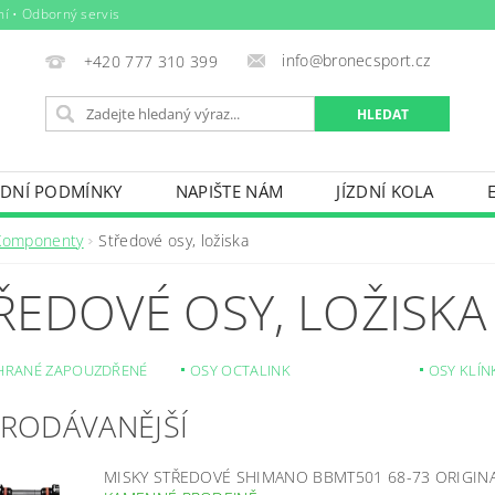
ní • Odborný servis
info@bronecsport.cz
+420 777 310 399
DNÍ PODMÍNKY
NAPIŠTE NÁM
JÍZDNÍ KOLA
DOPLŇKY
TRETRY
OBLEČENÍ
BIO POTRAV
Komponenty
Středové osy, ložiska
IČE KOL, STŘEŠNÍ BOXY
VODNÍ SPORTY
ZIMNÍ S
ŘEDOVÉ OSY, LOŽISKA
BAZÉNY
VÝPRODEJ
PŮJČOVNÍ ŘÁD
 HRANÉ ZAPOUZDŘENÉ
OSY OCTALINK
OSY KLÍ
PRODÁVANĚJŠÍ
MISKY STŘEDOVÉ SHIMANO BBMT501 68-73 ORIGIN