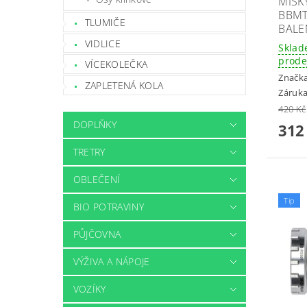
MISK
BBMT
TLUMIČE
BALE
VIDLICE
Sklad
prode
VÍCEKOLEČKA
Značk
ZAPLETENÁ KOLA
Záruka
420 Kč
DOPLŇKY
312
TRETRY
OBLEČENÍ
Tip
BIO POTRAVINY
PŮJČOVNA
VÝŽIVA A NÁPOJE
VOZÍKY