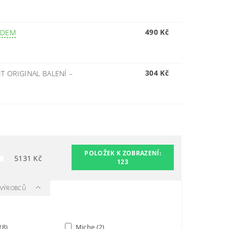
490 Kč
ADEM
304 Kč
IT ORIGINAL BALENÍ
–
POLOŽEK K ZOBRAZENÍ:
5131
Kč
123
A VÝROBCŮ
(8)
Miche
(2)