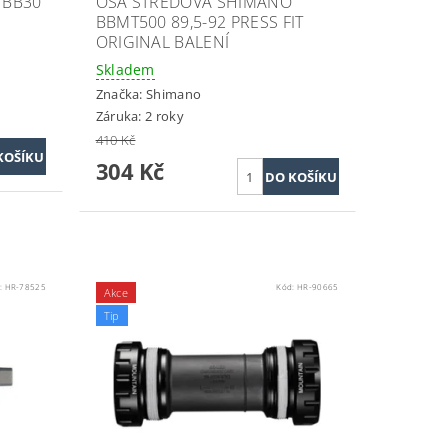
 BB30
OSA STŘEDOVÁ SHIMANO
BBMT500 89,5-92 PRESS FIT
ORIGINAL BALENÍ
Skladem
Značka:
Shimano
Záruka: 2 roky
410 Kč
304 Kč
:
HR-78525
Kód:
HR-90665
Akce
Tip