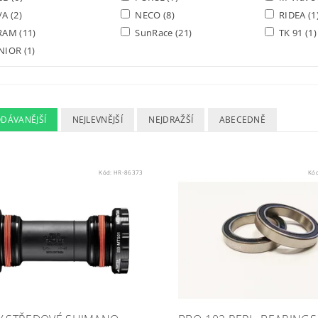
/A
(2)
NECO
(8)
RIDEA
(1
RAM
(11)
SunRace
(21)
TK 91
(1)
NIOR
(1)
ODÁVANĚJŠÍ
NEJLEVNĚJŠÍ
NEJDRAŽŠÍ
ABECEDNĚ
Kód:
HR-86373
Kó