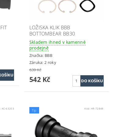
FIT
LOŽISKA KLIK BBB
BOTTOMBEAR BB30
Skladem ihned v kamenné
prodejně
Značka:
BBB
Záruka: 2 roky
639 Kč
542 Kč
d:
KC-63203
Kód:
HR-72848
Tip