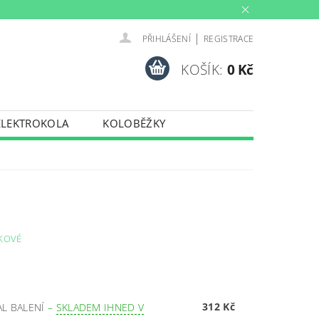
|
PŘIHLÁŠENÍ
REGISTRACE
KOŠÍK:
0 Kč
ELEKTROKOLA
KOLOBĚŽKY
INY
PŮJČOVNA
PORTY
TRENAŽERY
NKOVÉ
312 Kč
AL BALENÍ
–
SKLADEM IHNED V