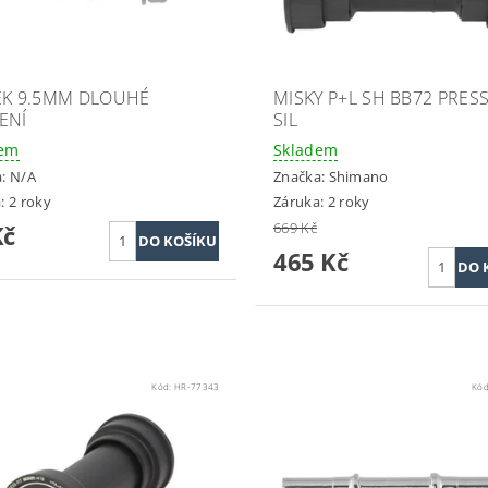
EK 9.5MM DLOUHÉ
MISKY P+L SH BB72 PRESS
ENÍ
SIL
dem
Skladem
a:
N/A
Značka:
Shimano
: 2 roky
Záruka: 2 roky
669 Kč
Kč
465 Kč
Kód:
HR-77343
Kó