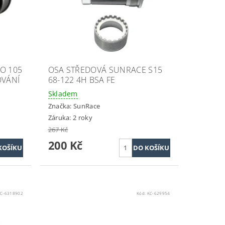
O 105
OSA STŘEDOVÁ SUNRACE S15
OVÁNÍ
68-122 4H BSA FE
Skladem
Značka:
SunRace
Záruka: 2 roky
267 Kč
200 Kč
C-6318902
Kód:
KC-629954