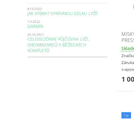
8.10.2022
JAK VYBRAT SPRÁVNOU DÉLKU LYŽÍ!
1.3.2022
GARMIN
MISK
20.10.2021
CELOSEZÓNNÍ PŮJČOVNA LYŽÍ,
PRES
SNOWBOARDŮ A BĚŽECKÝCH
Skla
KOMPLETŮ
Značk
Záruka
1 420 
1 0
Tip