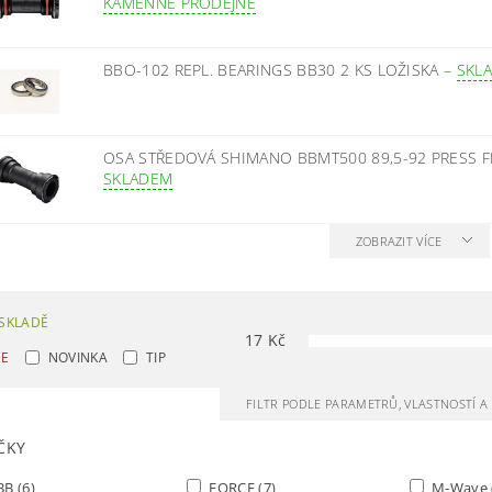
KAMENNÉ PRODEJNĚ
BBO-102 REPL. BEARINGS BB30 2 KS LOŽISKA
–
SKL
OSA STŘEDOVÁ SHIMANO BBMT500 89,5-92 PRESS F
SKLADEM
ZOBRAZIT VÍCE
SKLADĚ
17
Kč
CE
NOVINKA
TIP
FILTR PODLE PARAMETRŮ, VLASTNOSTÍ 
ČKY
BB
(6)
FORCE
(7)
M-Wave