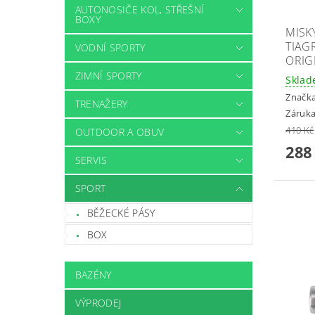
AUTONOSIČE KOL, STŘEŠNÍ
BOXY
MISK
TIAG
VODNÍ SPORTY
ORIG
ZIMNÍ SPORTY
Skla
Značk
TRENAŽERY
Záruka
410 Kč
OUTDOOR A OBUV
288
SERVIS
SPORT
BĚŽECKÉ PÁSY
BOX
BAZÉNY
VÝPRODEJ