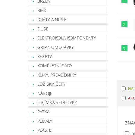
1.
BRZDY
BMX
DRÁTY A NIPLE
2.
DUŠE
ELEKTROKOLA KOMPONENTY
GRIPY, OMOTÁVKY
3.
KAZETY
KOMPLETNÍ SADY
KLIKY, PŘEVODNÍKY
LOŽISKA ČEPY
NA 
NÁBOJE
AK
OBJÍMKA SEDLOVKY
PATKA
PEDÁLY
ZNA
PLÁŠTĚ
B