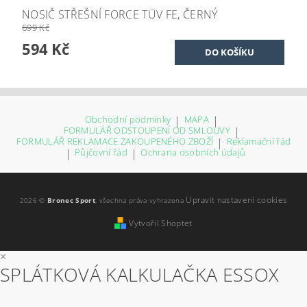
NOSIČ STŘEŠNÍ FORCE TÜV FE, ČERNÝ
699 Kč
594 Kč
Obchodní podmínky
|
MAPA
|
FORMULÁŘ ODSTOUPENÍ OD SMLOUVY
|
FORMULÁŘ REKLAMACE ZAKOUPENÉHO ZBOŽÍ
|
Reklamační řád
|
Půjčovní řád
|
Ochrana osobních údajů
Upravit nastavení cookies
2026 ©
Bronec Sport
, všechna práva vyhrazena
Vytvořil Shoptet
×
SPLÁTKOVÁ KALKULAČKA ESSOX