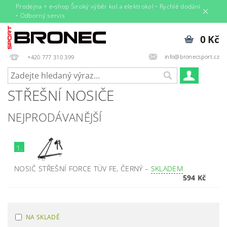
Prodejna + e‑shop Široký výběr kol a elektrokol • Rychlé dodání
• Odborný servis
0 Kč
info@bronecsport.cz
+420 777 310 399
STŘEŠNÍ NOSIČE
NEJPRODÁVANĚJŠÍ
1.
NOSIČ STŘEŠNÍ FORCE TÜV FE, ČERNÝ
–
SKLADEM
594 Kč
NA SKLADĚ