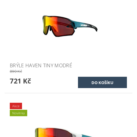
BRÝLE HAVEN TINY MODRÉ
890 Kč
721 Kč
Akce
Novinka