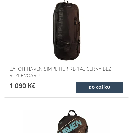
BATOH HAVEN SIMPLIFIER RB 14L ČERNÝ BEZ
REZERVOÁRU
1 090 Kč