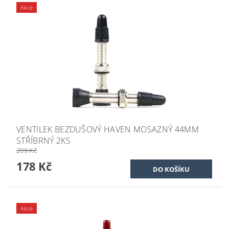
Akce
VENTILEK BEZDUŠOVÝ HAVEN MOSAZNÝ 44MM
STŘÍBRNÝ 2KS
209 Kč
178 Kč
Akce