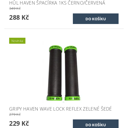
HŮL HAVEN ŠPACÍRKA 1KS ČERNO/ČERVENÁ
349 Kč
288 Kč
Novinka
GRIPY HAVEN WAVE LOCK REFLEX ZELENÉ ŠEDÉ
279 Kč
229 Kč