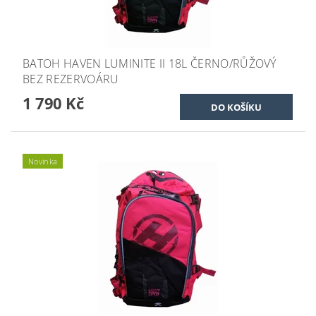
BATOH HAVEN LUMINITE II 18L ČERNO/RŮŽOVÝ
BEZ REZERVOÁRU
1 790 Kč
Novinka