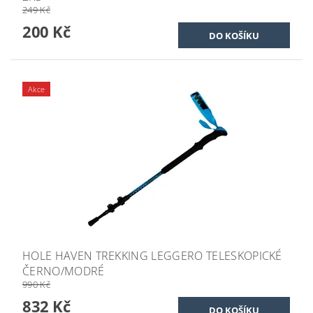
249 Kč
200 Kč
Akce
HOLE HAVEN TREKKING LEGGERO TELESKOPICKÉ
ČERNO/MODRÉ
990 Kč
832 Kč