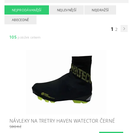
NEJPRODÁVANĚJŠÍ
NEJLEVNĚJŠÍ
NEJDRAŽŠÍ
ABECEDNĚ
1
2
105
položek celkem
NÁVLEKY NA TRETRY HAVEN WATECTOR ČERNÉ
590 Kč