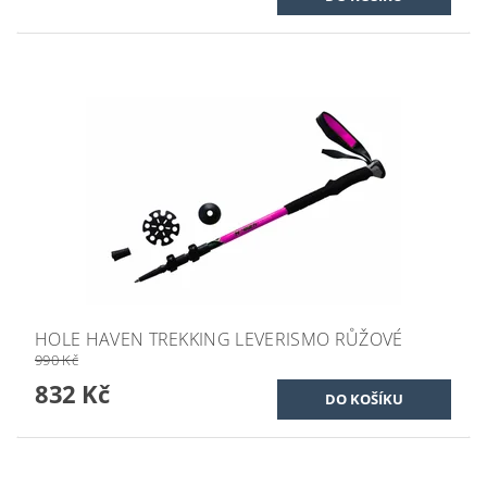
HOLE HAVEN TREKKING LEVERISMO RŮŽOVÉ
990 Kč
832 Kč