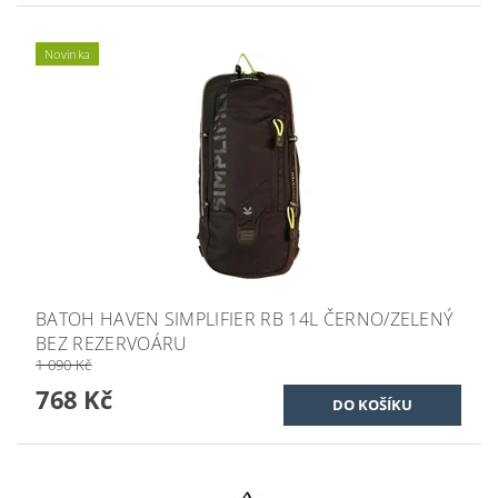
Novinka
BATOH HAVEN SIMPLIFIER RB 14L ČERNO/ZELENÝ
BEZ REZERVOÁRU
1 090 Kč
768 Kč