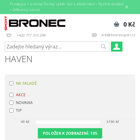
Prodejna + e‑shop Široký výběr kol a elektrokol • Rychlé dodání
• Odborný servis
0 Kč
info@bronecsport.cz
+420 777 310 399
HAVEN
NA SKLADĚ
AKCE
NOVINKA
TIP
49
Kč
3190
Kč
POLOŽEK K ZOBRAZENÍ:
105