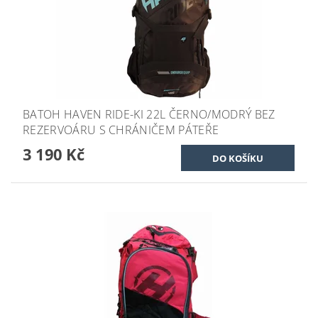
BATOH HAVEN RIDE-KI 22L ČERNO/MODRÝ BEZ
REZERVOÁRU S CHRÁNIČEM PÁTEŘE
3 190 Kč