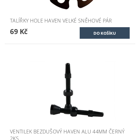
TALÍŘKY HOLE HAVEN VELKÉ SNĚHOVÉ PÁR
69 Kč
VENTILEK BEZDUŠOVÝ HAVEN ALU 44MM ČERNÝ
2KS