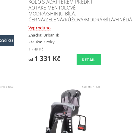
KOLO S ADAPTÉREM PŘEDNÍ
AOTAKE MENTOLOVĚ
MODRÁ/SHINJU BÍLÁ,
ČERNÁ/ZELENÁ/RŮŽOVÁ/MODRÁ/BÍLÁ/HNĚDÁ
Vyprodáno
Značka:
Urban Iki
Záruka: 2 roky
1 749 Kč
1 331 Kč
od
DETAIL
:
HR-94353
Kód:
HR-71138