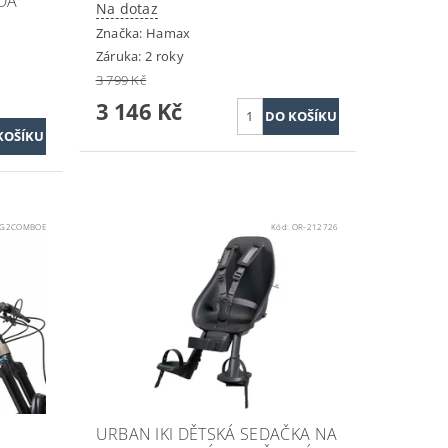
DÁ
Na dotaz
Značka:
Hamax
Záruka: 2 roky
3 799 Kč
3 146 Kč
-G2COMBOE
Kód:
OR-212726
URBAN IKI DĚTSKÁ SEDAČKA NA