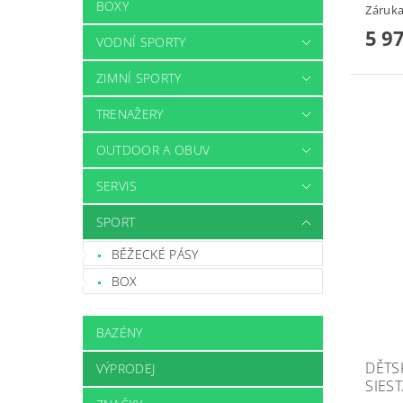
BOXY
Záruka
5 9
VODNÍ SPORTY
ZIMNÍ SPORTY
TRENAŽERY
OUTDOOR A OBUV
SERVIS
SPORT
BĚŽECKÉ PÁSY
BOX
BAZÉNY
DĚTS
VÝPRODEJ
SIES