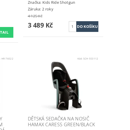
Značka:
Kids Ride Shotgun
Záruka: 2 roky
4 125 Kč
3 489 Kč
TAIL
:
HR-76022
Kód:
SCH-553112
Y
DĚTSKÁ SEDAČKA NA NOSIČ
ÍM
HAMAX CARESS GREEN/BLACK