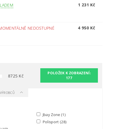
1 231 Kč
KLADEM
4 950 Kč
MOMENTÁLNĚ NEDOSTUPNÉ
POLOŽEK K ZOBRAZENÍ:
8725
Kč
177
A VÝROBCŮ
)
Jbay Zone
(1)
Polisport
(28)
i
(19)