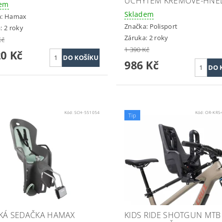
ÚCHYTEM KRÉMOVĚ-HNĚ
dem
Skladem
a:
Hamax
Značka:
Polisport
: 2 roky
Záruka: 2 roky
Kč
1 390 Kč
20 Kč
986 Kč
Kód:
SCH-551054
Kód:
OR-KRS
Tip
KÁ SEDAČKA HAMAX
KIDS RIDE SHOTGUN MTB