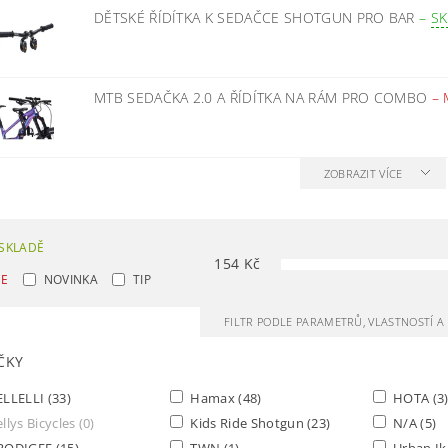
DĚTSKÉ ŘÍDÍTKA K SEDAČCE SHOTGUN PRO BAR
–
S
MTB SEDAČKA 2.0 A ŘÍDÍTKA NA RÁM PRO COMBO
–
ZOBRAZIT VÍCE
SKLADĚ
154
Kč
CE
NOVINKA
TIP
FILTR PODLE PARAMETRŮ, VLASTNOSTÍ 
ČKY
ELLELLI
(33)
Hamax
(48)
HOTA
(3
llys Bicycles
(0)
Kids Ride Shotgun
(23)
N/A
(5)
RODIGEE
(15)
TWN
(1)
Urban Ik