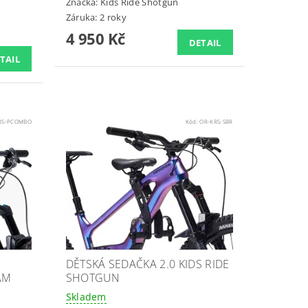
Značka:
Kids Ride Shotgun
Záruka: 2 roky
4 950 Kč
DETAIL
TAIL
RS-PCOMBO
Kód:
OR-KRS-SBR
DĚTSKÁ SEDAČKA 2.0 KIDS RIDE
ÁM
SHOTGUN
Skladem