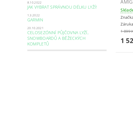
AMIG
8.10.2022
JAK VYBRAT SPRÁVNOU DÉLKU LYŽÍ!
Skla
1.3.2022
Značk
GARMIN
Záruka
20.10.2021
1 899 
CELOSEZÓNNÍ PŮJČOVNA LYŽÍ,
SNOWBOARDŮ A BĚŽECKÝCH
1 5
KOMPLETŮ