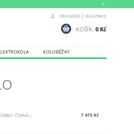
|
PŘIHLÁŠENÍ
REGISTRACE
KOŠÍK:
0 Kč
ELEKTROKOLA
KOLOBĚŽKY
INY
PŮJČOVNA
PORTY
TRENAŽERY
LO
7 475 Kč
 COMBO, ČERNÁ
–