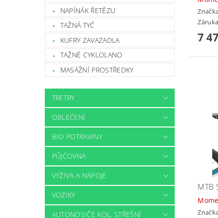
NAPÍNÁK ŘETĚZU
Značk
Záruka
TAŽNÁ TYČ
7 4
KUFRY ZAVAZADLA
TAŽNÉ CYKLOLANO
MASÁŽNÍ PROSTŘEDKY
TRETRY
OBLEČENÍ
BIO POTRAVINY
PŮJČOVNA
VÝŽIVA A NÁPOJE
MTB 
VOZÍKY
Mome
Značk
AUTONOSIČE KOL, STŘEŠNÍ