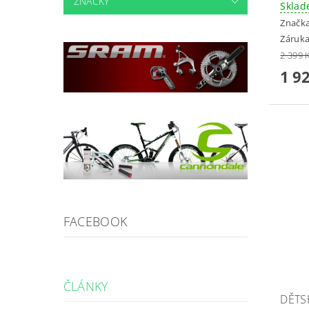
ZNAČKY
Skla
Značk
Záruka
2 399 
1 9
FACEBOOK
ČLÁNKY
DĚTS