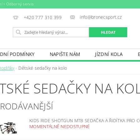
ní • Odborný servis
info@bronecsport.cz
+420 777 310 399
DNÍ PODMÍNKY
NAPIŠTE NÁM
JÍZDNÍ KOLA
DOPLŇKY
TRETRY
OBLEČENÍ
BIO POTRAV
Doplňky
Dětské sedačky na kolo
IČE KOL, STŘEŠNÍ BOXY
VODNÍ SPORTY
ZIMNÍ S
TSKÉ SEDAČKY NA KO
BAZÉNY
VÝPRODEJ
PŮJČOVNÍ ŘÁD
PRODÁVANĚJŠÍ
KIDS RIDE SHOTGUN MTB SEDAČKA A ŘIDÍTKA PRO
MOMENTÁLNĚ NEDOSTUPNÉ