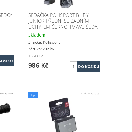
ŠEDO/
SEDAČKA POLISPORT BILBY
JUNIOR PŘEDNÍ SE ZADNÍM
ÚCHYTEM ČERNO-TMAVĚ ŠEDÁ
Skladem
Značka:
Polisport
Záruka: 2 roky
1 390 Kč
986 Kč
OR-KRS-HBR
Kód:
HR-57563
Tip