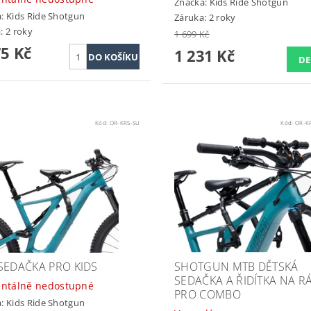
Značka:
Kids Ride Shotgun
a:
Kids Ride Shotgun
Záruka: 2 roky
: 2 roky
1 699 Kč
75 Kč
1 231 Kč
DE
Kód:
OR-KRS-SU
Kód:
OR-K
SEDAČKA PRO KIDS
SHOTGUN MTB DĚTSKÁ
SEDAČKA A ŘIDÍTKA NA R
ntálně nedostupné
PRO COMBO
a:
Kids Ride Shotgun