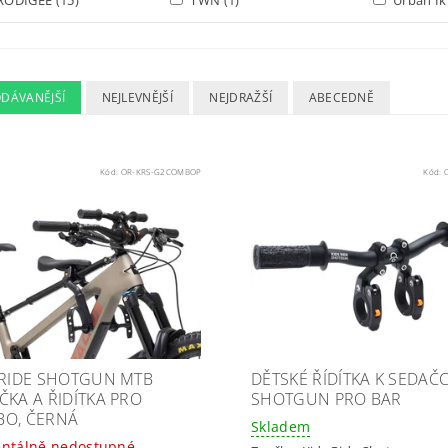
ODÁVANĚJŠÍ
NEJLEVNĚJŠÍ
NEJDRAŽŠÍ
ABECEDNĚ
Kód:
OR-KRS-G2COMBOP
Kód:
 RIDE SHOTGUN MTB
DĚTSKÉ ŘÍDÍTKA K SEDAČ
ČKA A ŘIDÍTKA PRO
SHOTGUN PRO BAR
O, ČERNÁ
Skladem
ntálně nedostupné