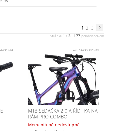
1
2
3
1
3
177
Stránka
z
-
položek celkem
OR-KRS-HBP
Kód:
OR-KRS-RCOMBO
CE
MTB SEDAČKA 2.0 A ŘÍDÍTKA NA
RÁM PRO COMBO
Momentálně nedostupné