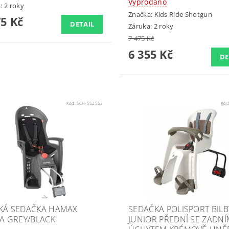
Vyprodáno
: 2 roky
Značka:
Kids Ride Shotgun
75 Kč
DETAIL
Záruka: 2 roky
7 475 Kč
6 355 Kč
DE
Kód:
SCH-552553
Kód
KÁ SEDAČKA HAMAX
SEDAČKA POLISPORT BILB
TA GREY/BLACK
JUNIOR PŘEDNÍ SE ZADN