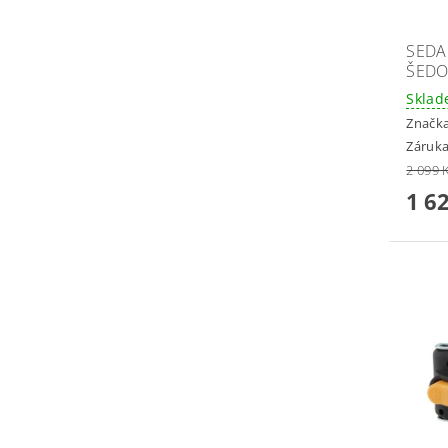
SEDA
ŠEDO
Skla
Značk
Záruka
2 099 
1 6