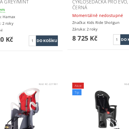
A GREY/MINT
CYKLOSEDAČKA PRO EVO,
ČERNÁ
dem
Momentálně nedostupné
a:
Hamax
Značka:
Kids Ride Shotgun
: 2 roky
Záruka: 2 roky
Kč
8 725 Kč
20 Kč
Kód:
KC-221961
Kód
Akce
Tip