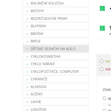
BALANČNÍ KOLEČKA
2.
BATOHY
BEZPEČNOSTNÍ PRVKY
BLATNÍKY
3.
BRAŠNY
BRÝLE
DĚTSKÉ SEDAČKY NA KOLO
CYKLOKOSMETIKA
NA 
CYKLO NÁŘADÍ
AK
CYKLOPOČÍTAČE, COMPUTER
CHRÁNIČE
KLAKSON
ZNA
KOŠÍKY
B
LAHVE
Ke
LOKÁTOR
P