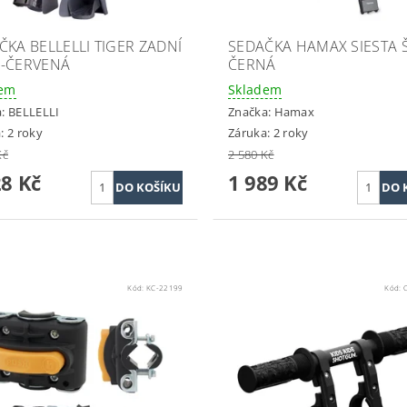
ČKA BELLELLI TIGER ZADNÍ
SEDAČKA HAMAX SIESTA 
-ČERVENÁ
ČERNÁ
dem
Skladem
a:
BELLELLI
Značka:
Hamax
: 2 roky
Záruka: 2 roky
Kč
2 580 Kč
28 Kč
1 989 Kč
Kód:
KC-22199
Kód: