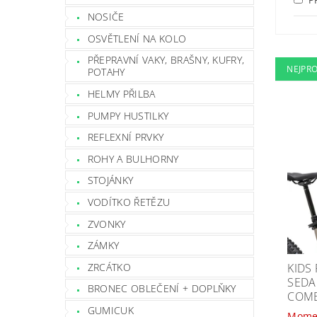
NOSIČE
OSVĚTLENÍ NA KOLO
PŘEPRAVNÍ VAKY, BRAŠNY, KUFRY,
NEJPR
POTAHY
HELMY PŘILBA
PUMPY HUSTILKY
REFLEXNÍ PRVKY
ROHY A BULHORNY
STOJÁNKY
VODÍTKO ŘETĚZU
ZVONKY
ZÁMKY
ZRCÁTKO
KIDS
SEDA
BRONEC OBLEČENÍ + DOPLŇKY
COMB
GUMICUK
Mome