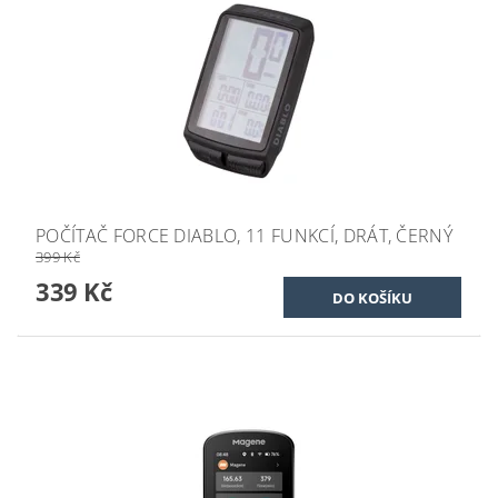
POČÍTAČ FORCE DIABLO, 11 FUNKCÍ, DRÁT, ČERNÝ
399 Kč
339 Kč