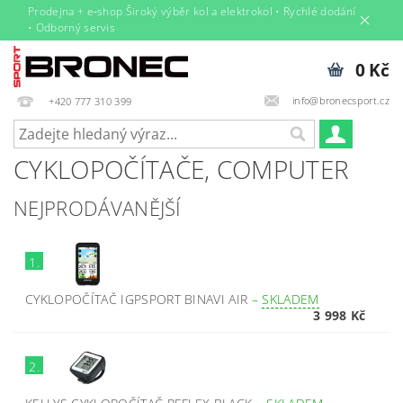
Prodejna + e‑shop Široký výběr kol a elektrokol • Rychlé dodání
• Odborný servis
0 Kč
info@bronecsport.cz
+420 777 310 399
CYKLOPOČÍTAČE, COMPUTER
NEJPRODÁVANĚJŠÍ
1.
CYKLOPOČÍTAČ IGPSPORT BINAVI AIR
–
SKLADEM
3 998 Kč
2.