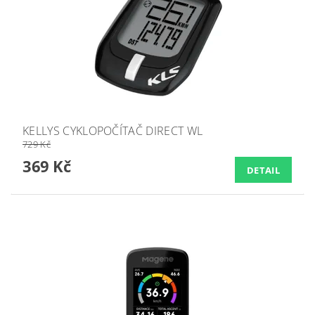
KELLYS CYKLOPOČÍTAČ DIRECT WL
729 Kč
369 Kč
DETAIL