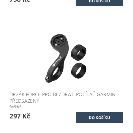
DRŽÁK FORCE PRO BEZDRÁT. POČÍTAČ GARMIN
PŘEDSAZENÝ
349 Kč
297 Kč