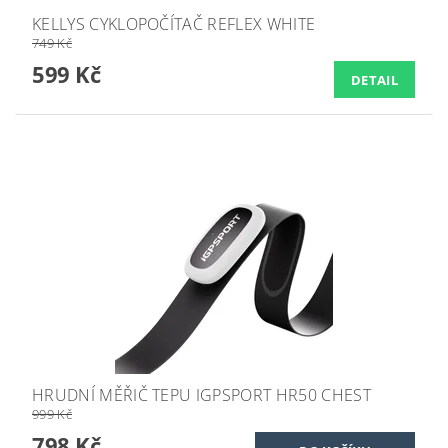
KELLYS CYKLOPOČÍTAČ REFLEX WHITE
749 Kč
599 Kč
DETAIL
HRUDNÍ MĚŘIČ TEPU IGPSPORT HR50 CHEST
999 Kč
798 Kč