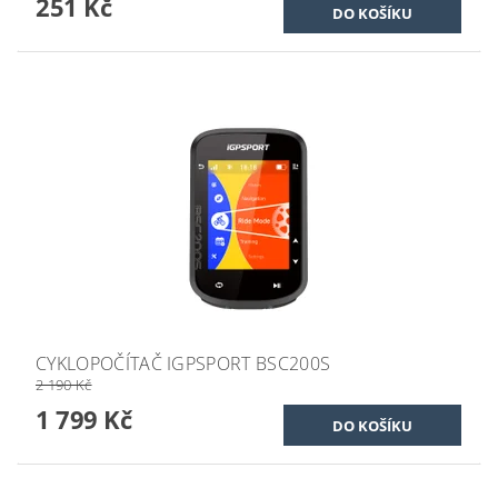
251 Kč
CYKLOPOČÍTAČ IGPSPORT BSC200S
2 190 Kč
1 799 Kč