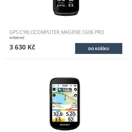
GPS CYKLOCOMPUTER MAGENE C606 PRO
4 999 Kč
3 630 Kč