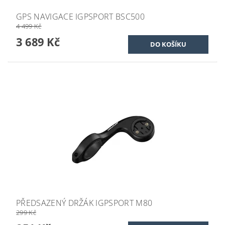
GPS NAVIGACE IGPSPORT BSC500
4 499 Kč
3 689 Kč
PŘEDSAZENÝ DRŽÁK IGPSPORT M80
299 Kč