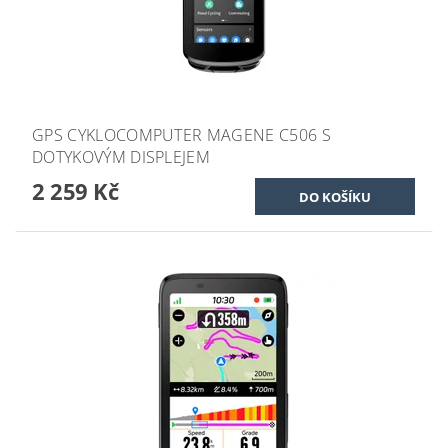
GPS CYKLOCOMPUTER MAGENE C506 S
DOTYKOVÝM DISPLEJEM
2 259 Kč