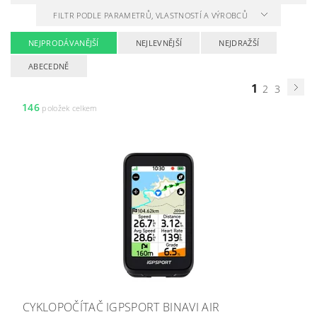
FILTR PODLE PARAMETRŮ, VLASTNOSTÍ A VÝROBCŮ
NEJPRODÁVANĚJŠÍ
NEJLEVNĚJŠÍ
NEJDRAŽŠÍ
ABECEDNĚ
1
2
3
146
položek celkem
CYKLOPOČÍTAČ IGPSPORT BINAVI AIR