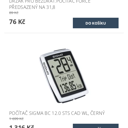
DRŽÁK PRO BEZDRÁT.POČÍTAČ FORCE
PŘEDSAZENÝ NA 31,8
89 Kč
76 Kč
POČÍTAČ SIGMA BC 12.0 STS CAD WL, ČERNÝ
1 699 Kč
1 316 Kč