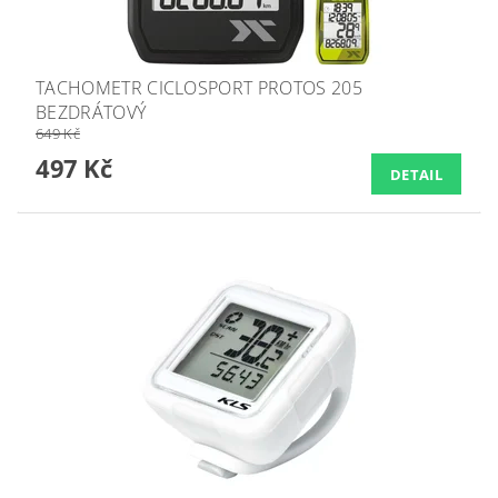
TACHOMETR CICLOSPORT PROTOS 205
BEZDRÁTOVÝ
649 Kč
497 Kč
DETAIL