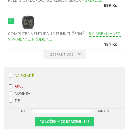
KELLYS CYKLOPOČÍTAČ REFLEX BLACK
–
SKLADEM
599 Kč
3.
COMPUTER VENTURA 10 FUNKCÍ ČERNÝ
–
SKLADEM IHNED
V KAMENNÉ PRODEJNĚ
184 Kč
ZOBRAZIT VÍCE
NA SKLADĚ
AKCE
NOVINKA
TIP
6
Kč
6821
Kč
POLOŽEK K ZOBRAZENÍ:
146