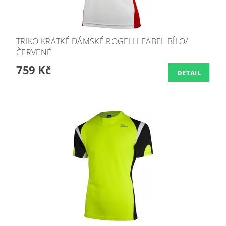
TRIKO KRÁTKÉ DÁMSKÉ ROGELLI EABEL BÍLO/
ČERVENÉ
759 Kč
DETAIL