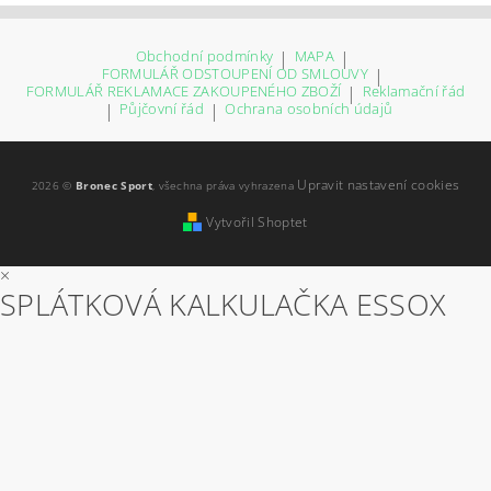
Obchodní podmínky
|
MAPA
|
FORMULÁŘ ODSTOUPENÍ OD SMLOUVY
|
FORMULÁŘ REKLAMACE ZAKOUPENÉHO ZBOŽÍ
|
Reklamační řád
|
Půjčovní řád
|
Ochrana osobních údajů
Upravit nastavení cookies
2026 ©
Bronec Sport
, všechna práva vyhrazena
Vytvořil Shoptet
×
SPLÁTKOVÁ KALKULAČKA ESSOX