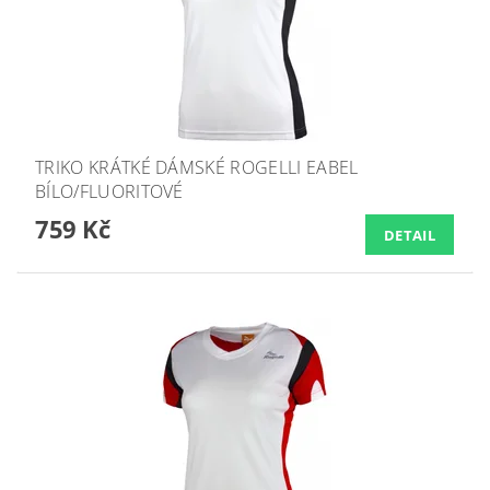
TRIKO KRÁTKÉ DÁMSKÉ ROGELLI EABEL
BÍLO/FLUORITOVÉ
759 Kč
DETAIL