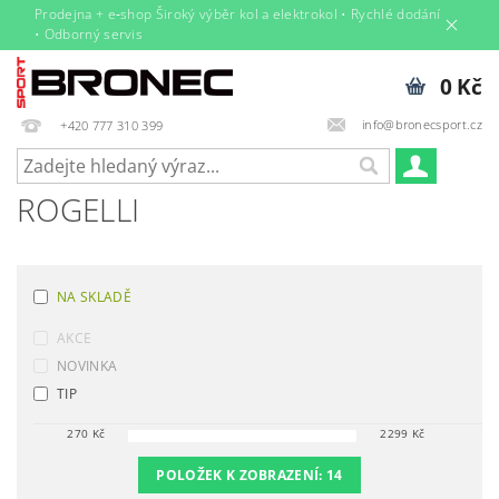
Prodejna + e‑shop Široký výběr kol a elektrokol • Rychlé dodání
• Odborný servis
0 Kč
info@bronecsport.cz
+420 777 310 399
ROGELLI
NA SKLADĚ
AKCE
NOVINKA
TIP
270
Kč
2299
Kč
POLOŽEK K ZOBRAZENÍ:
14