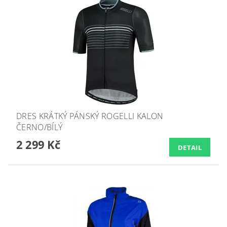
DRES KRÁTKÝ PÁNSKÝ ROGELLI KALON
ČERNO/BÍLÝ
2 299 Kč
DETAIL