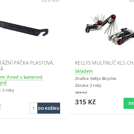
Kód:
KC-89451
Kó
ÁŽNÍ PÁČKA PLASTOVÁ,
KELLYS MULTIKLÍČ KLS C
NÁ
Skladem
em ihned v kamenné
Značka:
Kellys Bicycles
jně
Záruka: 2 roky
: 2 roky
389 Kč
315 Kč
DE
č