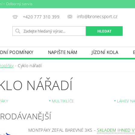
ní • Odborný servis
info@bronecsport.cz
+420 777 310 399
DNÍ PODMÍNKY
NAPIŠTE NÁM
JÍZDNÍ KOLA
DOPLŇKY
TRETRY
OBLEČENÍ
BIO POTRAV
Doplňky
Cyklo nářadí
IČE KOL, STŘEŠNÍ BOXY
VODNÍ SPORTY
ZIMNÍ S
KLO NÁŘADÍ
BAZÉNY
VÝPRODEJ
PŮJČOVNÍ ŘÁD
PÁKY
MULTIKLÍČE
LÁHEV NA
PRODÁVANĚJŠÍ
MONTPÁKY ZEFAL BAREVNÉ 3KS
–
SKLADEM IHNED V