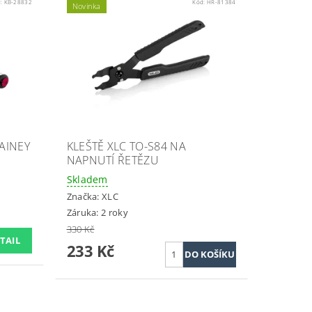
d:
KB-28832
Kód:
HR-81384
Novinka
HAINEY
KLEŠTĚ XLC TO-S84 NA
NAPNUTÍ ŘETĚZU
Skladem
Značka:
XLC
Záruka: 2 roky
330 Kč
TAIL
233 Kč