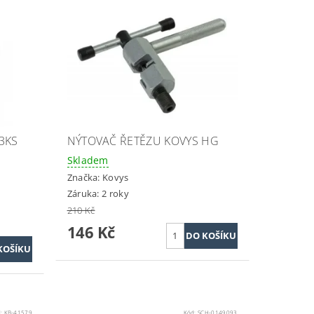
3KS
NÝTOVAČ ŘETĚZU KOVYS HG
Skladem
Značka:
Kovys
Záruka: 2 roky
210 Kč
146 Kč
d:
KB-41579
Kód:
SCH-0149093