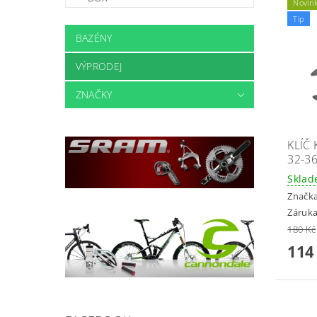
Novin
Tip
BAZÉNY
VÝPRODEJ
ZNAČKY
KLÍČ
32-3
Skla
Značk
Záruka
180 Kč
114