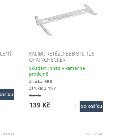
ALENÝ
KALIBR ŘETĚZU BBB BTL-125
CHAINCHECKER
Skladem ihned v kamenné
prodejně
Značka:
BBB
Záruka: 2 roky
159 Kč
139 Kč
:
HR-78299
Kód:
HR-7442