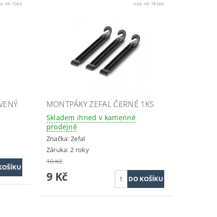
d:
HR-7086
Kód:
HR-78364
RVENÝ
MONTPÁKY ZEFAL ČERNÉ 1KS
Skladem ihned v kamenné
prodejně
Značka:
Zefal
Záruka: 2 roky
10 Kč
9 Kč