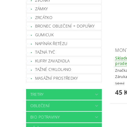
ZVONKY
ZÁMKY
ZRCÁTKO
BRONEC OBLEČENÍ + DOPLŇKY
GUMICUK
NAPÍNÁK ŘETĚZU
MONT
TAŽNÁ TYČ
Sklad
KUFRY ZAVAZADLA
prode
TAŽNÉ CYKLOLANO
Značk
Záruka
MASÁŽNÍ PROSTŘEDKY
58 Kč
45 
TRETRY
OBLEČENÍ
BIO POTRAVINY