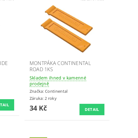
IDE
MONTPÁKA CONTINENTAL
ROAD 1KS
Skladem ihned v kamenné
prodejně
Značka:
Continental
Záruka: 2 roky
TAIL
34 Kč
DETAIL