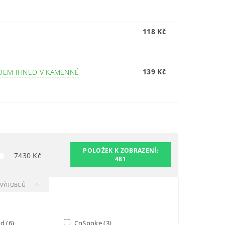
118 Kč
139 Kč
DEM IHNED V KAMENNÉ
POLOŽEK K ZOBRAZENÍ:
7430
Kč
481
A VÝROBCŮ
nd
(6)
CnSpoke
(3)