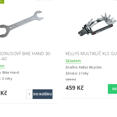
ka
 KONUSOVÝ BIKE HAND 30-
KELLYS MULTIKLÍČ KLS GU
6-40
Skladem
dem
Značka:
Kellys Bicycles
a:
Bike Hand
Záruka: 2 roky
: 2 roky
589 Kč
459 Kč
DE
 Kč