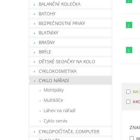
1.
BALANČNÍ KOLEČKA
BATOHY
BEZPEČNOSTNÍ PRVKY
2.
BLATNÍKY
BRAŠNY
3.
BRÝLE
DĚTSKÉ SEDAČKY NA KOLO
CYKLOKOSMETIKA
CYKLO NÁŘADÍ
Montpáky
NA 
Multiklíče
AK
Láhev na nářadí
Cyklo servis
ZNA
CYKLOPOČÍTAČE, COMPUTER
B