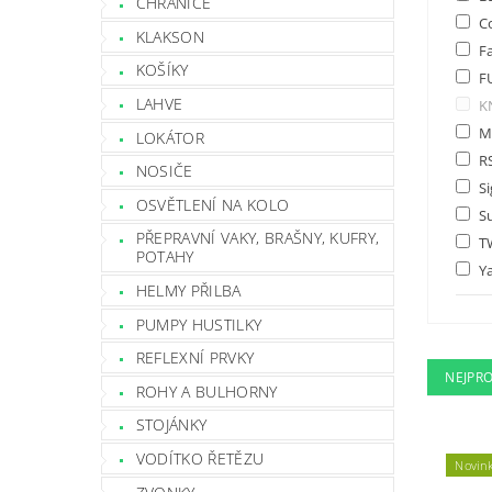
CHRÁNIČE
Co
KLAKSON
Fa
KOŠÍKY
F
LAHVE
K
M
LOKÁTOR
R
NOSIČE
S
OSVĚTLENÍ NA KOLO
S
PŘEPRAVNÍ VAKY, BRAŠNY, KUFRY,
T
POTAHY
Y
HELMY PŘILBA
PUMPY HUSTILKY
REFLEXNÍ PRVKY
NEJPR
ROHY A BULHORNY
STOJÁNKY
VODÍTKO ŘETĚZU
Novin