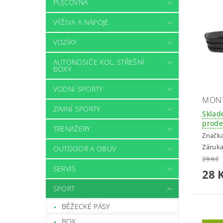
PŮJČOVNA
VÝŽIVA A NÁPOJE
VOZÍKY
AUTONOSIČE KOL, STŘEŠNÍ
BOXY
VODNÍ SPORTY
MONT
ZIMNÍ SPORTY
Sklad
prode
TRENAŽERY
Značk
Záruka
OUTDOOR A OBUV
29 Kč
SERVIS
28 
SPORT
BĚŽECKÉ PÁSY
BOX