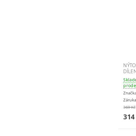
NÝTO
DÍLE
Sklad
prode
Značk
Záruka
369 Kč
314