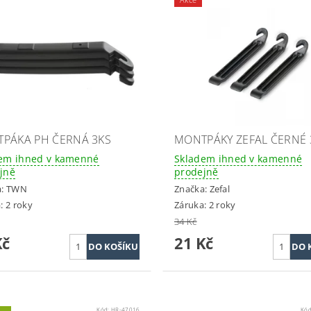
PÁKA PH ČERNÁ 3KS
MONTPÁKY ZEFAL ČERNÉ 
em ihned v kamenné
Skladem ihned v kamenné
jně
prodejně
a:
TWN
Značka:
Zefal
: 2 roky
Záruka: 2 roky
34 Kč
Kč
21 Kč
Kód:
HR-47016
Kó