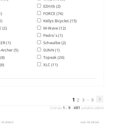
EZmtb
(2)
1)
FORCE
(74)
1)
Kellys Bicycles
(15)
E
(2)
M-Wave
(12)
Pedro´s
(1)
LER
(1)
Schwalbe
(2)
-Archer
(5)
SUNN
(1)
B
(8)
Topeak
(26)
(6)
XLC
(11)
1
...
2
3
9
1
9
481
Stránka
z
-
položek celkem
d:
KC-89423
Kód:
HR-68544