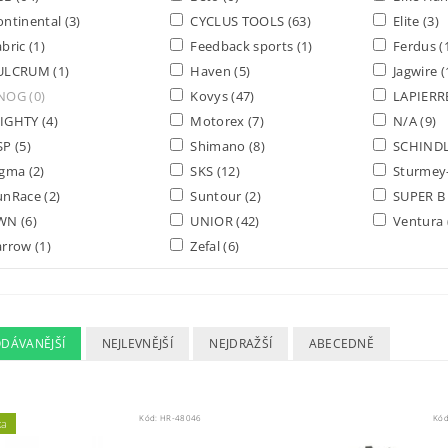
ntinental
(3)
CYCLUS TOOLS
(63)
Elite
(3)
bric
(1)
Feedback sports
(1)
Ferdus
(
ULCRUM
(1)
Haven
(5)
Jagwire
(
NOG
(0)
Kovys
(47)
LAPIERR
IGHTY
(4)
Motorex
(7)
N/A
(9)
SP
(5)
Shimano
(8)
SCHIND
igma
(2)
SKS
(12)
Sturmey
unRace
(2)
Suntour
(2)
SUPER 
WN
(6)
UNIOR
(42)
Ventura
arrow
(1)
Zefal
(6)
ODÁVANĚJŠÍ
NEJLEVNĚJŠÍ
NEJDRAŽŠÍ
ABECEDNĚ
Kód:
HR-48046
Kó
ka