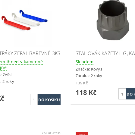
PÁKY ZEFAL BAREVNÉ 3KS
STAHOVÁK KAZETY HG, K
em ihned v kamenné
Skladem
jně
Značka:
Kovys
a:
Zefal
Záruka: 2 roky
: 2 roky
139 Kč
118 Kč
Kč
Kód:
HR-47030
Kód
Akce