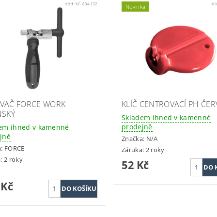
Kód:
KC-894132
Kó
Novinka
VAČ FORCE WORK
KLÍČ CENTROVACÍ PH ČE
NSKÝ
Skladem ihned v kamenné
prodejně
em ihned v kamenné
jně
Značka:
N/A
a:
FORCE
Záruka: 2 roky
: 2 roky
52 Kč
 Kč