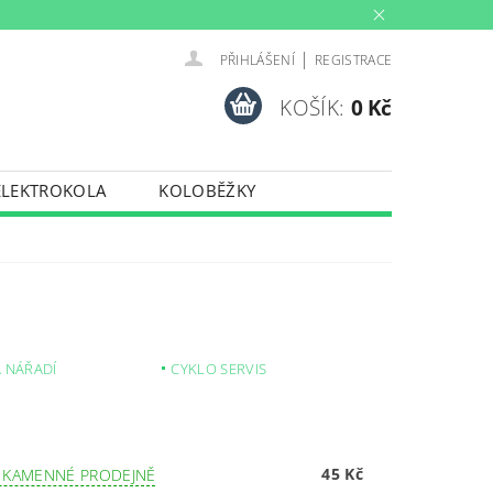
|
PŘIHLÁŠENÍ
REGISTRACE
KOŠÍK:
0 Kč
ELEKTROKOLA
KOLOBĚŽKY
INY
PŮJČOVNA
PORTY
TRENAŽERY
 NÁŘADÍ
CYKLO SERVIS
45 Kč
 KAMENNÉ PRODEJNĚ