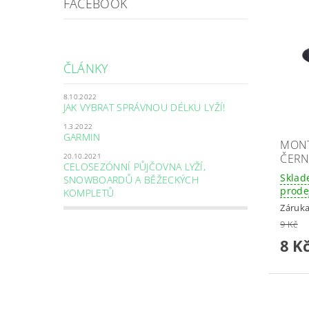
FACEBOOK
ČLÁNKY
8.10.2022
JAK VYBRAT SPRÁVNOU DÉLKU LYŽÍ!
1.3.2022
GARMIN
MONT
20.10.2021
ČER
CELOSEZÓNNÍ PŮJČOVNA LYŽÍ,
Sklad
SNOWBOARDŮ A BĚŽECKÝCH
prode
KOMPLETŮ
Záruka
9 Kč
8 K