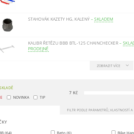
STAHOVÁK KAZETY HG, KALENÝ
–
SKLADEM
KALIBR ŘETĚZU BBB BTL-125 CHAINCHECKER
–
SKLA
PRODEJNĚ
ZOBRAZIT VÍCE
SKLADĚ
7
Kč
CE
NOVINKA
TIP
FILTR PODLE PARAMETRŮ, VLASTNOSTÍ 
ČKY
BB
(64)
Beto
(6)
Bike Ha