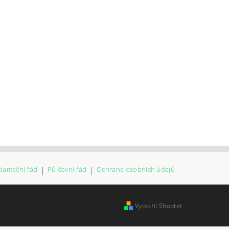
klamační řád
|
Půjčovní řád
|
Ochrana osobních údajů
Vytvořil Shoptet