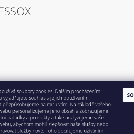
ESSOX
používá soubory cookies. Dalším procházením
SO
 vyjadřujete souhlas s jejich používáním.
t přizpůsobujeme na míru vám. Na základě vašeho
 webu personalizujeme jeho obsah a zobrazujeme
tní nabídky a produkty a také analyzujeme vaše
webu, abychom mohli zlepšovat naše služby nebo
pravovat služby nové. Toho docilujeme užíváním