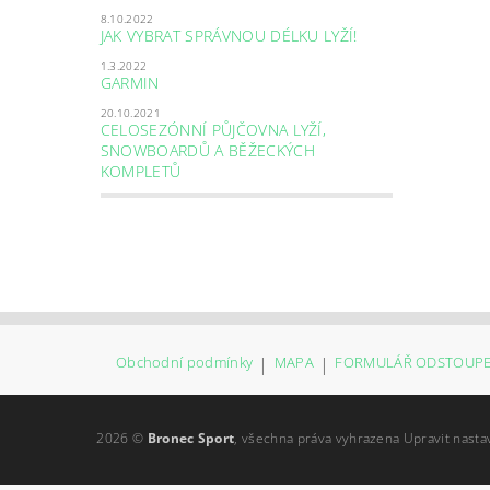
8.10.2022
JAK VYBRAT SPRÁVNOU DÉLKU LYŽÍ!
1.3.2022
GARMIN
20.10.2021
CELOSEZÓNNÍ PŮJČOVNA LYŽÍ,
SNOWBOARDŮ A BĚŽECKÝCH
KOMPLETŮ
Obchodní podmínky
|
MAPA
|
FORMULÁŘ ODSTOUPE
2026 ©
Bronec Sport
, všechna práva vyhrazena
Upravit nasta