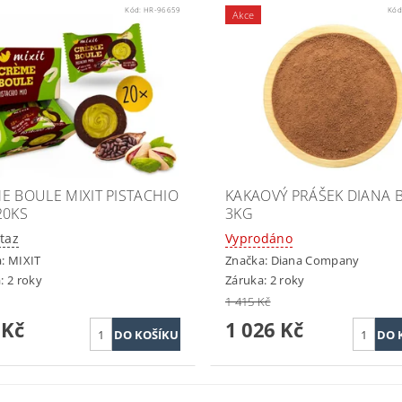
Kód:
HR-96659
Kód
Akce
E BOULE MIXIT PISTACHIO
KAKAOVÝ PRÁŠEK DIANA 
20KS
3KG
taz
Vyprodáno
a:
MIXIT
Značka:
Diana Company
: 2 roky
Záruka: 2 roky
1 415 Kč
 Kč
1 026 Kč