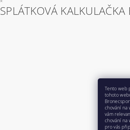
×
SPLÁTKOVÁ KALKULAČKA 
Tento web 
tohoto webu
Bronecspor
chování na
vám relevan
chování na 
pro vás při