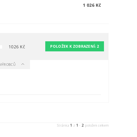
1 026 Kč
1026
Kč
POLOŽEK K ZOBRAZENÍ:
2
A VÝROBCŮ
1
1
2
Stránka
z
-
položek celkem