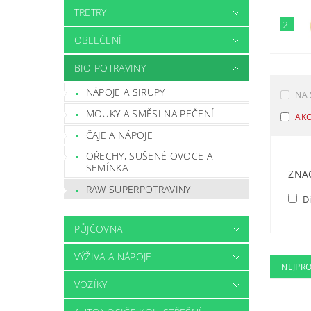
TRETRY
2.
OBLEČENÍ
BIO POTRAVINY
NÁPOJE A SIRUPY
NA 
MOUKY A SMĚSI NA PEČENÍ
AK
ČAJE A NÁPOJE
OŘECHY, SUŠENÉ OVOCE A
SEMÍNKA
ZNA
RAW SUPERPOTRAVINY
D
PŮJČOVNA
VÝŽIVA A NÁPOJE
NEJPR
VOZÍKY