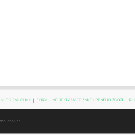
NÍ OD SMLOUVY
|
FORMULÁŘ REKLAMACE ZAKOUPENÉHO ZBOŽÍ
|
Re
vení cookies