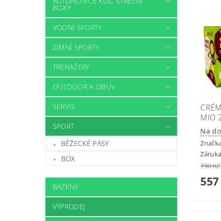
AUTONOSIČE KOL, STŘEŠNÍ
BOXY
VODNÍ SPORTY
ZIMNÍ SPORTY
TRENAŽERY
OUTDOOR A OBUV
SERVIS
CRÉM
MIO 
SPORT
Na do
Značk
BĚŽECKÉ PÁSY
Záruka
BOX
790 Kč
557
BAZÉNY
VÝPRODEJ