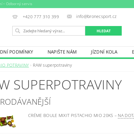
ní • Odborný servis
info@bronecsport.cz
+420 777 310 399
DNÍ PODMÍNKY
NAPIŠTE NÁM
JÍZDNÍ KOLA
DOPLŇKY
TRETRY
OBLEČENÍ
BIO POTRAV
BIO POTRAVINY
RAW superpotraviny
IČE KOL, STŘEŠNÍ BOXY
VODNÍ SPORTY
ZIMNÍ S
W SUPERPOTRAVINY
BAZÉNY
VÝPRODEJ
PŮJČOVNÍ ŘÁD
PRODÁVANĚJŠÍ
CRÉME BOULE MIXIT PISTACHIO MIO 20KS
–
NA DOT