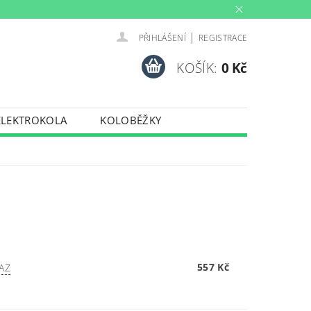
|
PŘIHLÁŠENÍ
REGISTRACE
KOŠÍK:
0 Kč
ELEKTROKOLA
KOLOBĚŽKY
INY
PŮJČOVNA
PORTY
TRENAŽERY
557 Kč
AZ