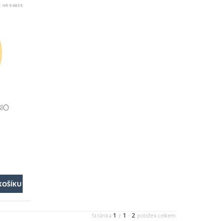
:
HR-94839
BIO
1
1
2
Stránka
z
-
položek celkem