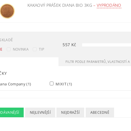
KAKAOVÝ PRÁŠEK DIANA BIO 3KG
–
VYPRODÁNO
SKLADĚ
557
Kč
CE
NOVINKA
TIP
FILTR PODLE PARAMETRŮ, VLASTNOSTÍ 
ČKY
iana Company
(1)
MIXIT
(1)
ODÁVANĚJŠÍ
NEJLEVNĚJŠÍ
NEJDRAŽŠÍ
ABECEDNĚ