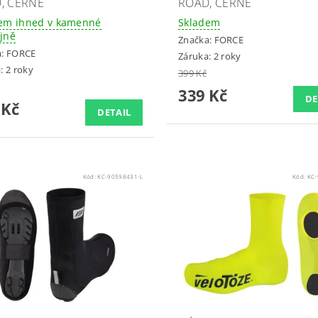
, ČERNÉ
ROAD, ČERNÉ
em ihned v kamenné
Skladem
jně
Značka:
FORCE
a:
FORCE
Záruka: 2 roky
: 2 roky
399 Kč
339 Kč
DE
 Kč
DETAIL
Kód:
KC-90598431-L
Kód:
KC-