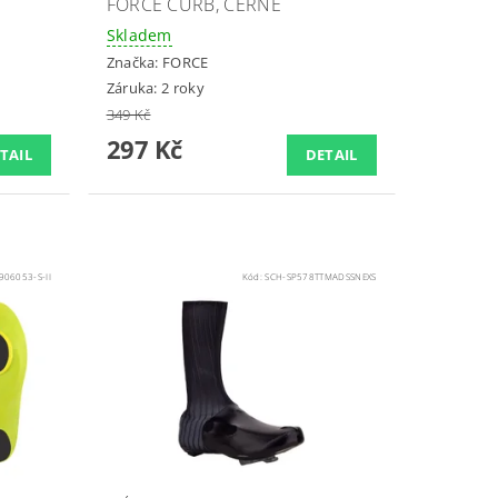
FORCE CURB, ČERNÉ
Skladem
Značka:
FORCE
Záruka: 2 roky
349 Kč
297 Kč
TAIL
DETAIL
906053-S-II
Kód:
SCH-SP578TTMADSSNEXS