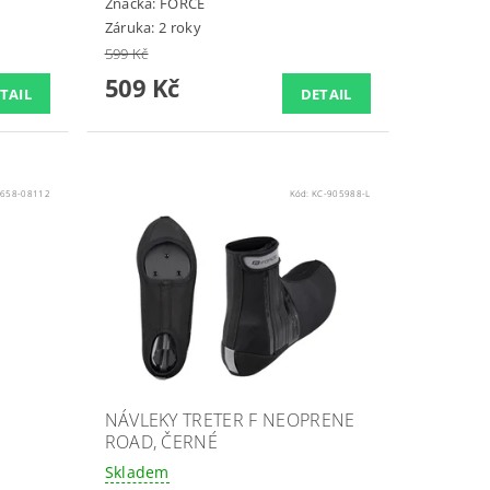
Značka:
FORCE
Záruka: 2 roky
599 Kč
509 Kč
TAIL
DETAIL
1658-08112
Kód:
KC-905988-L
NÁVLEKY TRETER F NEOPRENE
ROAD, ČERNÉ
Skladem