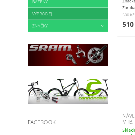
Značk
BAZÉNY
Záruka
VÝPRODEJ
590 Kč
510
ZNAČKY
NÁVL
FACEBOOK
MTB,
Sklad