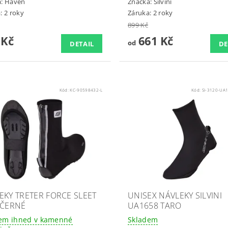
a:
Haven
Značka:
Silvini
: 2 roky
Záruka: 2 roky
899 Kč
 Kč
661 Kč
od
DETAIL
DE
Kód:
KC-90598432-L
Kód:
SI-3120-UA
EKY TRETER FORCE SLEET
UNISEX NÁVLEKY SILVINI
 ČERNÉ
UA1658 TARO
em ihned v kamenné
Skladem