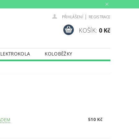
|
PŘIHLÁŠENÍ
REGISTRACE
KOŠÍK:
0 Kč
ELEKTROKOLA
KOLOBĚŽKY
INY
PŮJČOVNA
PORTY
TRENAŽERY
510 Kč
ADEM