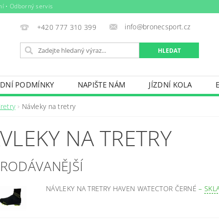
ní • Odborný servis
info@bronecsport.cz
+420 777 310 399
DNÍ PODMÍNKY
NAPIŠTE NÁM
JÍZDNÍ KOLA
DOPLŇKY
TRETRY
OBLEČENÍ
BIO POTRAV
retry
Návleky na tretry
IČE KOL, STŘEŠNÍ BOXY
VODNÍ SPORTY
ZIMNÍ S
VLEKY NA TRETRY
BAZÉNY
VÝPRODEJ
PŮJČOVNÍ ŘÁD
PRODÁVANĚJŠÍ
NÁVLEKY NA TRETRY HAVEN WATECTOR ČERNÉ
–
SKL