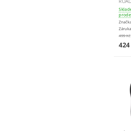
ROAD
Sklad
prode
Značk
Záruka
499 Kč
424