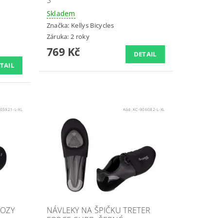
S
Skladem
Značka:
Kellys Bicycles
Záruka: 2 roky
769 Kč
DETAIL
TAIL
05921-L-XL
Kód:
KC-906082-L-XL
COZY
NÁVLEKY NA ŠPIČKU TRETER