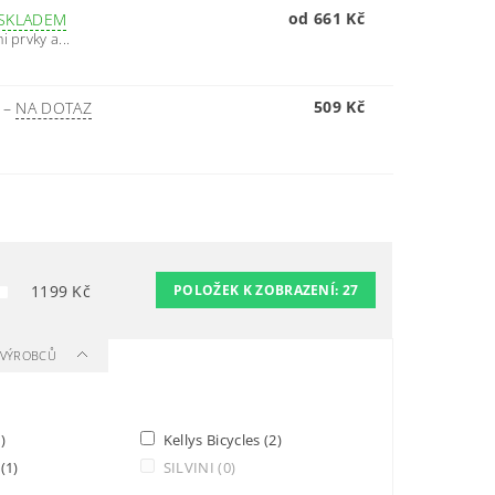
od 661 Kč
SKLADEM
 prvky a...
509 Kč
Í
–
NA DOTAZ
1199
Kč
POLOŽEK K ZOBRAZENÍ:
27
A VÝROBCŮ
)
Kellys Bicycles
(2)
I
(1)
SILVINI
(0)