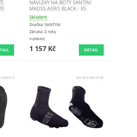
ZE
NÁVLEKY NA BOTY SANTINI
TÉ
MADSS AERO BLACK - XS
Skladem
Značka:
SANTINI
Záruka: 2 roky
1 299 Kč
1 157 Kč
TAIL
DETAIL
C-906051-S
Kód:
HR-41826-37/38