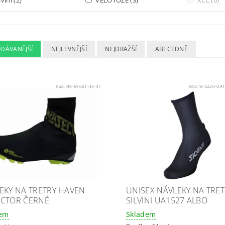
ODÁVANĚJŠÍ
NEJLEVNĚJŠÍ
NEJDRAŽŠÍ
ABECEDNĚ
Kód:
HR-69661-43-47
Kód:
SI-3220-UA
EKY NA TRETRY HAVEN
UNISEX NÁVLEKY NA TRET
CTOR ČERNÉ
SILVINI UA1527 ALBO
dem
Skladem