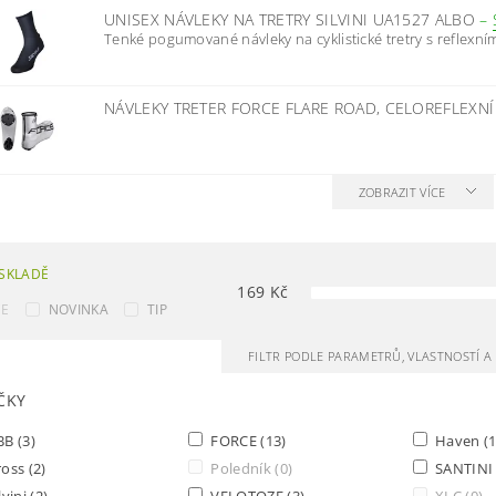
UNISEX NÁVLEKY NA TRETRY SILVINI UA1527 ALBO
–
Tenké pogumované návleky na cyklistické tretry s reflexními
NÁVLEKY TRETER FORCE FLARE ROAD, CELOREFLEXN
ZOBRAZIT VÍCE
SKLADĚ
169
Kč
CE
NOVINKA
TIP
FILTR PODLE PARAMETRŮ, VLASTNOSTÍ 
ČKY
BB
(3)
FORCE
(13)
Haven
(1
ross
(2)
Poledník
(0)
SANTIN
lvini
(2)
VELOTOZE
(3)
XLC
(0)