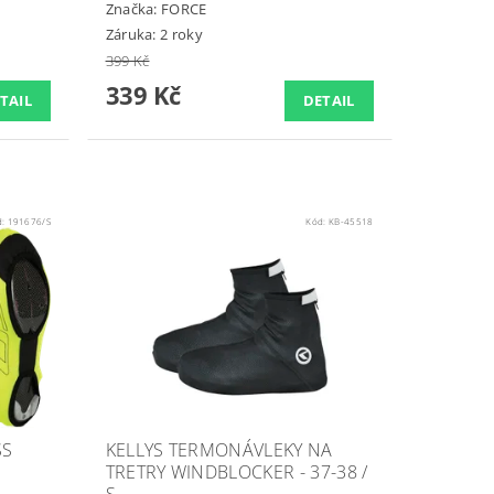
Značka:
FORCE
Záruka: 2 roky
399 Kč
339 Kč
TAIL
DETAIL
d:
191676/S
Kód:
KB-45518
SS
KELLYS TERMONÁVLEKY NA
TRETRY WINDBLOCKER - 37-38 /