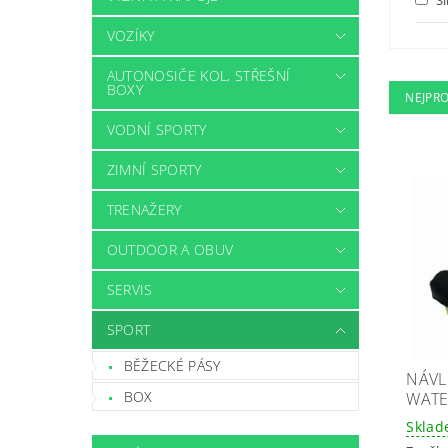
VOZÍKY
AUTONOSIČE KOL, STŘEŠNÍ
BOXY
NEJPR
VODNÍ SPORTY
ZIMNÍ SPORTY
TRENAŽERY
OUTDOOR A OBUV
SERVIS
SPORT
BĚŽECKÉ PÁSY
NÁVL
BOX
WATE
Skla