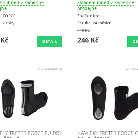
em ihned v kamenné
Skladem ihned v kamenné
jně
prodejně
a:
FORCE
Značka:
Kross
: 2 roky
Záruka: 24 měsíců
449 Kč
 Kč
246 Kč
DETAIL
DE
Kód:
KC-906002-M
Kód:
KC-9
EKY TRETER FORCE PU DRY
NÁVLEKY TRETER FORCE 