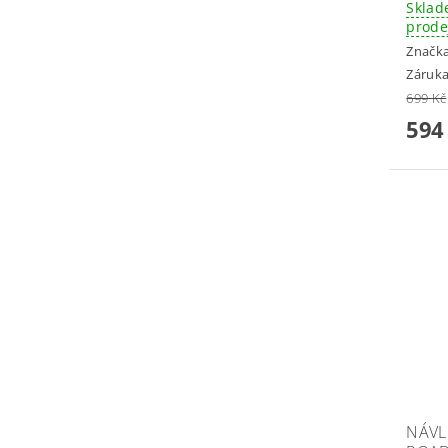
Sklad
prode
Značk
Záruka
699 Kč
594
NÁVL