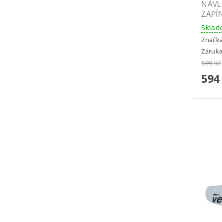
NÁVL
ZAPÍ
Skla
Značk
Záruka
699 Kč
594