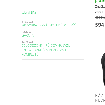
prode
Značk
ČLÁNKY
Záruka
699 Kč
8.10.2022
594
JAK VYBRAT SPRÁVNOU DÉLKU LYŽÍ!
1.3.2022
GARMIN
20.10.2021
CELOSEZÓNNÍ PŮJČOVNA LYŽÍ,
SNOWBOARDŮ A BĚŽECKÝCH
KOMPLETŮ
NÁVL
NEOP