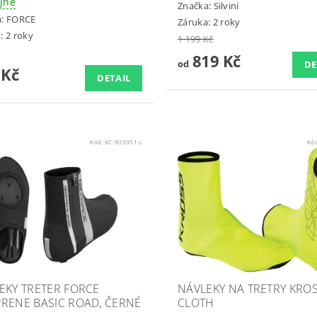
jně
Značka:
Silvini
a:
FORCE
Záruka: 2 roky
: 2 roky
1 199 Kč
819 Kč
od
DE
 Kč
DETAIL
Kód:
KC-905951-L
Kó
EKY TRETER FORCE
NÁVLEKY NA TRETRY KRO
RENE BASIC ROAD, ČERNÉ
CLOTH