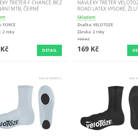
EKY TRETER F CHANCE BEZ
NÁVLEKY TRETER VELOTO
NÁNÍ MTB, ČERNÉ
ROAD LATEX VYSOKÉ, ŽLU
dem
Skladem
a:
FORCE
Značka:
VELOTOZE
: 2 roky
Záruka: 2 roky
199 Kč
 Kč
169 Kč
DETAIL
DE
Kód:
KC-906052-L
Kód:
K