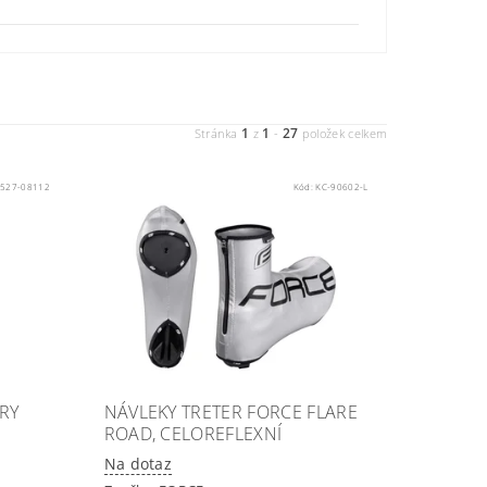
1
1
27
Stránka
z
-
položek celkem
1527-08112
Kód:
KC-90602-L
RY
NÁVLEKY TRETER FORCE FLARE
ROAD, CELOREFLEXNÍ
Na dotaz