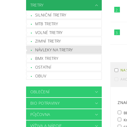
TRETRY
2.
SILNIČNÍ TRETRY
MTB TRETRY
VOLNÉ TRETRY
3.
ZIMNÍ TRETRY
NÁVLEKY NA TRETRY
BMX TRETRY
OSTATNÍ
NA 
OBUV
AK
OBLEČENÍ
ZNA
BIO POTRAVINY
B
PŮJČOVNA
K
VÝŽIVA A NÁPOJE
Si