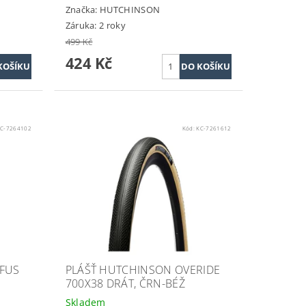
Značka:
HUTCHINSON
Záruka: 2 roky
499 Kč
424 Kč
C-7264102
Kód:
KC-7261612
FFUS
PLÁŠŤ HUTCHINSON OVERIDE
700X38 DRÁT, ČRN-BÉŽ
Skladem