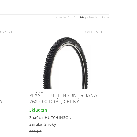
1
1
44
Stránka
z
-
položek celkem
C-7269241
Kód:
KC-72635
PLÁŠŤ HUTCHINSON IGUANA
NÝ
26X2.00 DRÁT, ČERNÝ
Skladem
Značka:
HUTCHINSON
Záruka: 2 roky
399 Kč