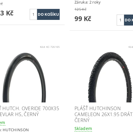
Záruka: 2 roky
Kč
125 Kč
43 Kč
99 Kč
Kód:
KC-726165
Kó
Ť HUTCH. OVERIDE 700X35
PLÁŠŤ HUTCHINSON
KEVLAR HS, ČERNÝ
CAMELEON 26X1.95 DRÁT
ČERNÝ
dem
Skladem
a:
HUTCHINSON