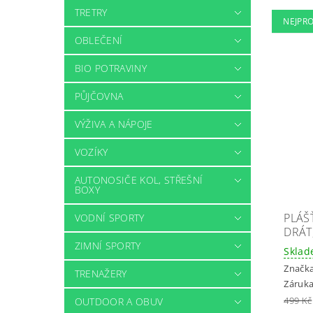
TRETRY
NEJPR
OBLEČENÍ
BIO POTRAVINY
PŮJČOVNA
VÝŽIVA A NÁPOJE
VOZÍKY
AUTONOSIČE KOL, STŘEŠNÍ
BOXY
PLÁŠ
VODNÍ SPORTY
DRÁT
ZIMNÍ SPORTY
Skla
Značk
TRENAŽERY
Záruka
499 Kč
OUTDOOR A OBUV