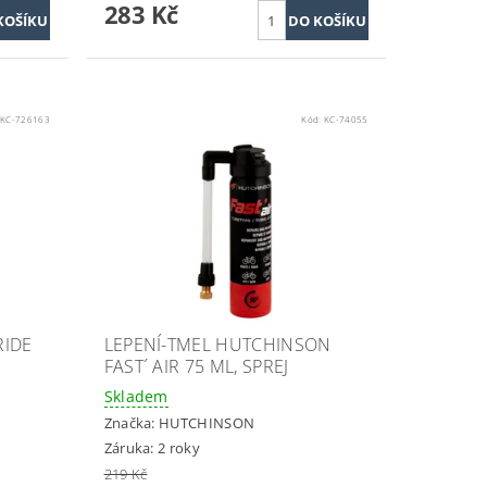
283 Kč
:
KC-726163
Kód:
KC-74055
RIDE
LEPENÍ-TMEL HUTCHINSON
FAST´ AIR 75 ML, SPREJ
Skladem
Značka:
HUTCHINSON
Záruka: 2 roky
219 Kč