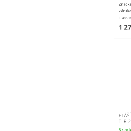
Značk
Záruka
1 499 
1 2
PLÁŠ
TLR 
Skla