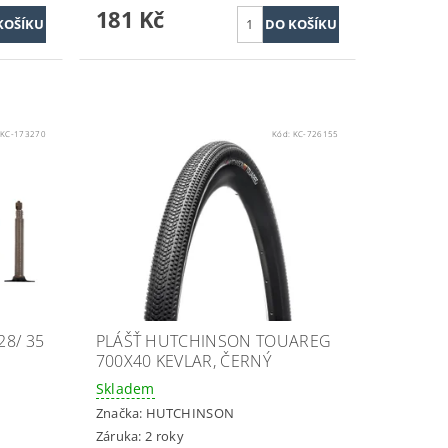
181 Kč
:
KC-173270
Kód:
KC-726155
8/ 35
PLÁŠŤ HUTCHINSON TOUAREG
700X40 KEVLAR, ČERNÝ
Skladem
Značka:
HUTCHINSON
Záruka: 2 roky