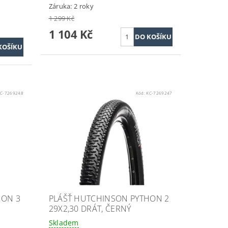
Záruka: 2 roky
1 299 Kč
1 104 Kč
C-7269248
Kód:
KC-7269247
HON 3
PLÁŠŤ HUTCHINSON PYTHON 2
29X2,30 DRÁT, ČERNÝ
Skladem