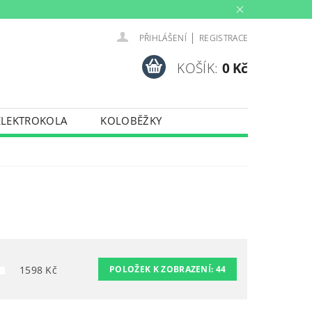
|
PŘIHLÁŠENÍ
REGISTRACE
KOŠÍK:
0 Kč
ELEKTROKOLA
KOLOBĚŽKY
INY
PŮJČOVNA
PORTY
TRENAŽERY
1598
Kč
POLOŽEK K ZOBRAZENÍ:
44