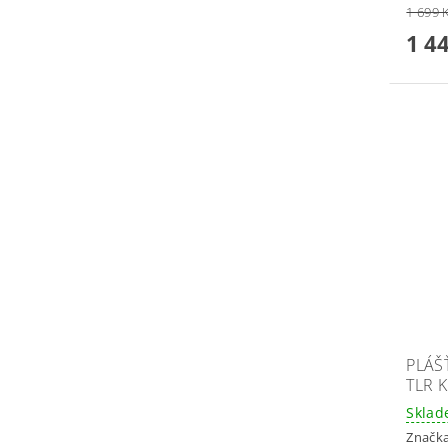
1 699 
1 4
PLÁŠ
TLR 
Skla
Značk