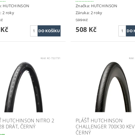
a:
HUTCHINSON
Značka:
HUTCHINSON
: 2 roky
Záruka: 2 roky
Kč
599 Kč
 Kč
508 Kč
Kód:
KC-722731
Kód
Ť HUTCHINSON NITRO 2
PLÁŠŤ HUTCHINSON
28 DRÁT, ČERNÝ
CHALLENGER 700X30 KEV
ČERNÝ
dem