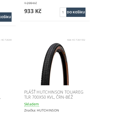
1 299 Kč
933 Kč
d:
KC-72638
Kód:
KC-7261552
PLÁŠŤ HUTCHINSON TOUAREG
,
TLR 700X50 KVL, ČRN-BÉŽ
Skladem
Značka:
HUTCHINSON