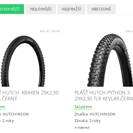
ODÁVANĚJŠÍ
NEJLEVNĚJŠÍ
NEJDRAŽŠÍ
ABECEDNĚ
Kód:
KC-726928
Kód:
K
Ť HUTCH. KRAKEN 29X2,30
PLÁŠŤ HUTCH.PYTHON 3
, ČERNÝ
29X2,30 TLR KEVLAR,ČER
dem
Skladem
a:
HUTCHINSON
Značka:
HUTCHINSON
: 2 roky
Záruka: 2 roky
1 149 Kč