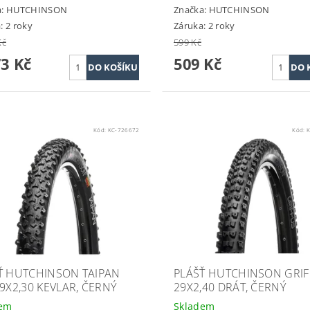
a:
HUTCHINSON
Značka:
HUTCHINSON
: 2 roky
Záruka: 2 roky
Kč
599 Kč
73 Kč
509 Kč
Kód:
KC-726672
Kód:
K
Ť HUTCHINSON TAIPAN
PLÁŠŤ HUTCHINSON GRI
29X2,30 KEVLAR, ČERNÝ
29X2,40 DRÁT, ČERNÝ
dem
Skladem