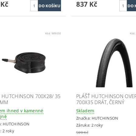
 Kč
837 Kč
Kód:
989050
Kód
 HUTCHINSON 700X28/ 35
PLÁŠŤ HUTCHINSON OVE
8MM
700X35 DRÁT, ČERNÝ
em ihned v kamenné
Skladem
jně
Značka:
HUTCHINSON
a:
HUTCHINSON
Záruka: 2 roky
: 2 roky
599 Kč