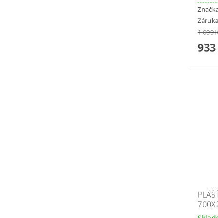
Značk
Záruka
1 099 
933
PLÁŠ
700X
Skla