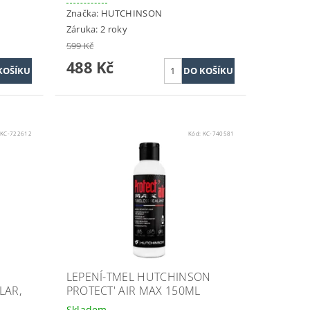
Značka:
HUTCHINSON
Záruka: 2 roky
599 Kč
488 Kč
:
KC-722612
Kód:
KC-740581
LEPENÍ-TMEL HUTCHINSON
LAR,
PROTECT' AIR MAX 150ML
Skladem