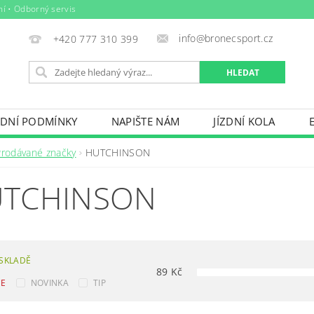
ní • Odborný servis
info@bronecsport.cz
+420 777 310 399
DNÍ PODMÍNKY
NAPIŠTE NÁM
JÍZDNÍ KOLA
DOPLŇKY
TRETRY
OBLEČENÍ
BIO POTRAV
Prodávané značky
HUTCHINSON
IČE KOL, STŘEŠNÍ BOXY
VODNÍ SPORTY
ZIMNÍ S
TCHINSON
BAZÉNY
VÝPRODEJ
PŮJČOVNÍ ŘÁD
SKLADĚ
89
Kč
CE
NOVINKA
TIP