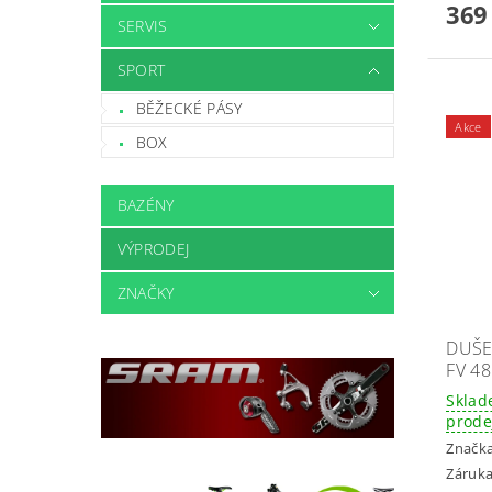
369
SERVIS
SPORT
BĚŽECKÉ PÁSY
Akce
BOX
BAZÉNY
VÝPRODEJ
ZNAČKY
DUŠE
FV 4
Sklad
prode
Značk
Záruka