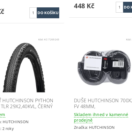
448 Kč
Kč
Kód:
KC-7269243
Kód
Ť HUTCHINSON PYTHON
DUŠE HUTCHINSON 700X2
 TLR 29X2,40KVL, ČERNÝ
FV 48MM,
dem
Skladem ihned v kamenné
prodejně
a:
HUTCHINSON
Značka:
HUTCHINSON
: 2 roky