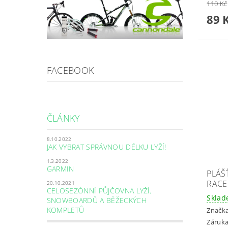
110 Kč
89 
FACEBOOK
ČLÁNKY
8.10.2022
JAK VYBRAT SPRÁVNOU DÉLKU LYŽÍ!
1.3.2022
GARMIN
PLÁŠ
RACE
20.10.2021
CELOSEZÓNNÍ PŮJČOVNA LYŽÍ,
Skla
SNOWBOARDŮ A BĚŽECKÝCH
KOMPLETŮ
Značk
Záruka