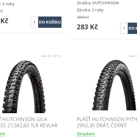
Značka:
HUTCHINSON
: 2 roky
Záruka: 2 roky
Kč
399 Kč
 Kč
283 Kč
Kód:
KC-727121
Kód:
K
Ť HUTCHINSON GILA
PLÁŠŤ HUTCHINSON PYT
SS 27,5X2,60 TLR KEVLAR
29X2,30 DRÁT, ČERNÝ
dem
Skladem