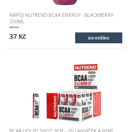
NÁPOJ NUTREND BCAA ENERGY - BLACKBERRY
330ML
44 Kč
37 Kč
BCAA LIQUID SHOT, BOX - 20 LAHVIČEK Á 60ML