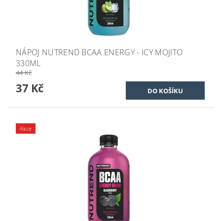
NÁPOJ NUTREND BCAA ENERGY - ICY MOJITO
330ML
44 Kč
37 Kč
Akce