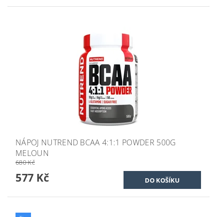
NÁPOJ NUTREND BCAA 4:1:1 POWDER 500G
MELOUN
680 Kč
577 Kč