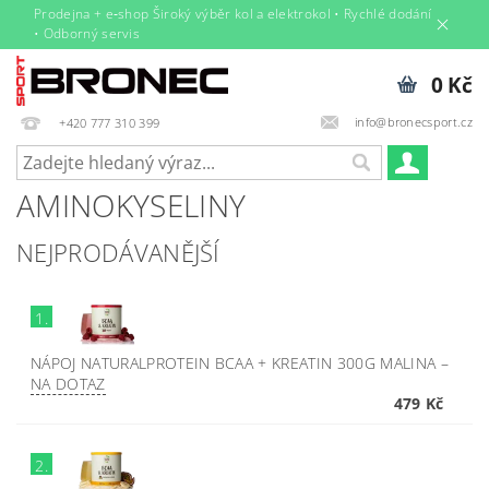
Prodejna + e‑shop Široký výběr kol a elektrokol • Rychlé dodání
• Odborný servis
0 Kč
info@bronecsport.cz
+420 777 310 399
AMINOKYSELINY
NEJPRODÁVANĚJŠÍ
1.
NÁPOJ NATURALPROTEIN BCAA + KREATIN 300G MALINA
–
NA DOTAZ
479 Kč
2.