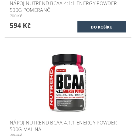
NÁPOJ NUTREND BCAA 4:1:1 ENERGY POWDER
500G POMERANČ
700 Kč
594 Kč
NÁPOJ NUTREND BCAA 4:1:1 ENERGY POWDER
500G MALINA
700 Kč