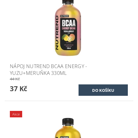
NÁPOJ NUTREND BCAA ENERGY -
YUZU+MERUŇKA 330ML
44 Kč
37 Kč
Akce