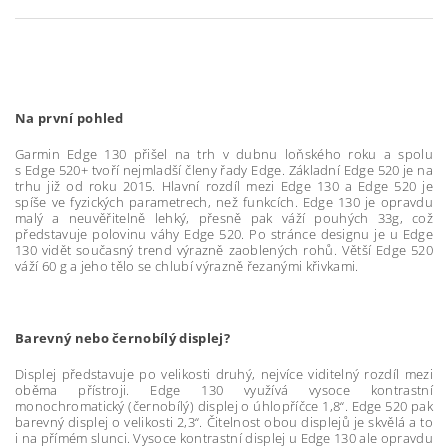
Na první pohled
Garmin Edge 130 přišel na trh v dubnu loňského roku a spolu
s Edge 520+ tvoří nejmladší členy řady Edge. Základní Edge 520 je na
trhu již od roku 2015. Hlavní rozdíl mezi Edge 130 a Edge 520 je
spíše ve fyzických parametrech, než funkcích. Edge 130 je opravdu
malý a neuvěřitelně lehký, přesně pak váží pouhých 33g, což
představuje polovinu váhy Edge 520. Po stránce designu je u Edge
130 vidět současný trend výrazně zaoblených rohů. Větší Edge 520
váží 60 g a jeho tělo se chlubí výrazně řezanými křivkami.
Barevný nebo černobílý displej?
Displej představuje po velikosti druhý, nejvíce viditelný rozdíl mezi
oběma přístroji. Edge 130 využívá vysoce kontrastní
monochromatický (černobílý) displej o úhlopříčce 1,8“. Edge 520 pak
barevný displej o velikosti 2,3“. Čitelnost obou displejů je skvělá a to
i na přímém slunci. Vysoce kontrastní displej u Edge 130 ale opravdu