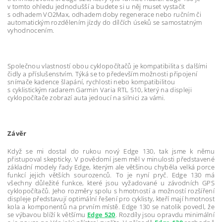
v tomto ohledu jednodušší a budete si u něj muset vystačit
s odhadem VO2Max, odhadem doby regenerace nebo ručním či
automatickým rozdělením jízdy do dílčích úseků se samostatným
vyhodnocením.
Společnou vlastností obou cyklopočítačů je kompatibilita s dalšími
čidly a příslušenstvím. Týká se to především možnosti připojení
snímače kadence šlapání, rychlosti nebo kompatibilitou
s cyklistickým radarem Garmin Varia RTL 510, který na displeji
cyklopočítače zobrazí auta jedoucí na silnici za vámi.
Závěr
Když se mi dostal do rukou nový Edge 130, tak jsme k němu
přistupoval skepticky. V povědomí jsem měl v minulosti představené
základní modely řady Edge, kterým ale většinou chyběla velká porce
funkcí jejich větších sourozenců. To je nyní pryč. Edge 130 má
všechny důležité funkce, které jsou vyžadované u závodních GPS
cyklopočítačů. Jeho rozměry spolu s hmotností a možností rozšíření
displeje představují optimální řešení pro cyklisty, kteří mají hmotnost
kola a komponentů na prvním místě. Edge 130 se natolik povedl, že
se výbavou blíží k většímu
Edge 520
. Rozdíly jsou opravdu minimální