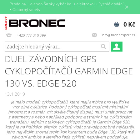
Prodejna + e‑shop Široký výběr kol a elektrokol • Rychlé dodání
• Odborný servis
0 Kč
info@bronecsport.cz
+420 777 310 399
DUEL ZÁVODNÍCH GPS
CYKLOPOČÍTAČŮ GARMIN EDGE
130 VS. EDGE 520
13.1.2019
Je málo modelů cyklopočítačů, které mají ambice pro využití ve
vrcholné cyklistice. Podobný cyklopočítač musí mít minimální
hmotnost a rozměr, mít skvěle čitelný displej, musí umět pracovat
s wattmetry a nebo například podporovat trénink na cyklistickém
trenažéru. Jedním z takových cyklopočítačů je Garmin Edge 520,
který je na řídítkách elitních cyklistů vidět pravděpodobně nejčastěji.
Jeho největším srovnávacím konkurentem bude Edge 130, který má
závodní ambice a kterého řada cyklistů neprávem podceňuje.