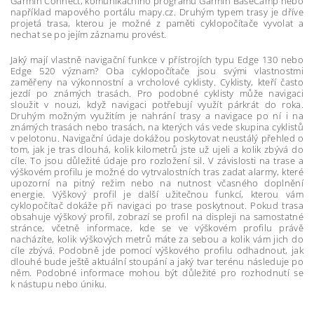
Garmin Connect, komunikačního programu Garmin BaseCamp nebo
například mapového portálu mapy.cz. Druhým typem trasy je dříve
projetá trasa, kterou je možné z paměti cyklopočítače vyvolat a
nechat se po jejím záznamu provést.
Jaký mají vlastně navigační funkce v přístrojích typu Edge 130 nebo
Edge 520 význam? Oba cyklopočítače jsou svými vlastnostmi
zaměřeny na výkonnostní a vrcholové cyklisty. Cyklisty, kteří často
jezdí po známých trasách. Pro podobné cyklisty může navigaci
sloužit v nouzi, když navigaci potřebují využít párkrát do roka.
Druhým možným využitím je nahrání trasy a navigace po ní i na
známých trasách nebo trasách, na kterých vás vede skupina cyklistů
v pelotonu. Navigační údaje dokážou poskytovat neustálý přehled o
tom, jak je tras dlouhá, kolik kilometrů jste už ujeli a kolik zbývá do
cíle. To jsou důležité údaje pro rozložení sil. V závislosti na trase a
výškovém profilu je možné do vytrvalostních tras zadat alarmy, které
upozorní na pitný režim nebo na nutnost včasného doplnění
energie. Výškový profil je další užitečnou funkcí, kterou vám
cyklopočítač dokáže při navigaci po trase poskytnout. Pokud trasa
obsahuje výškový profil, zobrazí se profil na displeji na samostatné
stránce, včetně informace, kde se ve výškovém profilu právě
nacházíte, kolik výškových metrů máte za sebou a kolik vám jich do
cíle zbývá. Podobně jde pomocí výškového profilu odhadnout, jak
dlouhé bude ještě aktuální stoupání a jaký tvar terénu následuje po
něm. Podobné informace mohou být důležité pro rozhodnutí se
k nástupu nebo úniku.