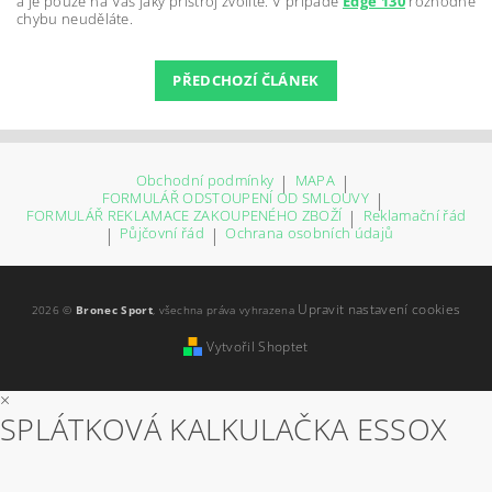
a je pouze na Vás jaký přístroj zvolíte. V případě
Edge 130
rozhodně
chybu neuděláte.
PŘEDCHOZÍ ČLÁNEK
Obchodní podmínky
|
MAPA
|
FORMULÁŘ ODSTOUPENÍ OD SMLOUVY
|
FORMULÁŘ REKLAMACE ZAKOUPENÉHO ZBOŽÍ
|
Reklamační řád
|
Půjčovní řád
|
Ochrana osobních údajů
Upravit nastavení cookies
2026 ©
Bronec Sport
, všechna práva vyhrazena
Vytvořil Shoptet
×
SPLÁTKOVÁ KALKULAČKA ESSOX