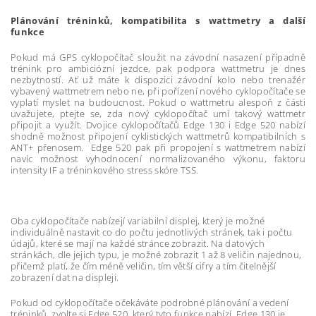
Plánování tréninků, kompatibilita s wattmetry a další
funkce
Pokud má GPS cyklopočítač sloužit na závodní nasazení případně
trénink pro ambiciózní jezdce, pak podpora wattmetru je dnes
nezbytností. Ať už máte k dispozici závodní kolo nebo trenažér
vybavený wattmetrem nebo ne, při pořízení nového cyklopočítače se
vyplatí myslet na budoucnost. Pokud o wattmetru alespoň z části
uvažujete, ptejte se, zda nový cyklopočítač umí takový wattmetr
připojit a využít. Dvojice cyklopočítačů Edge 130 i Edge 520 nabízí
shodně možnost připojení cyklistických wattmetrů kompatibilních s
ANT+ přenosem. Edge 520 pak při propojení s wattmetrem nabízí
navíc možnost vyhodnocení normalizovaného výkonu, faktoru
intensity IF a tréninkového stress skóre TSS.
Oba cyklopočítače nabízejí variabilní displej, který je možné
individuálně nastavit co do počtu jednotlivých stránek, tak i počtu
údajů, které se mají na každé stránce zobrazit. Na datových
stránkách, dle jejich typu, je možné zobrazit 1 až 8 veličin najednou,
přičemž platí, že čím méně veličin, tím větší cifry a tím čitelnější
zobrazení dat na displeji.
Pokud od cyklopočítače očekáváte podrobné plánování a vedení
tréninků, zvolte si Edge 520, který tyto funkce nabízí. Edge 130 je