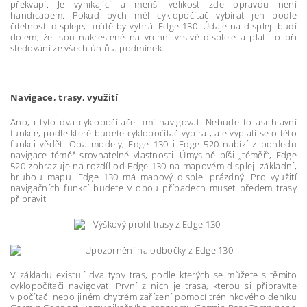
překvapí. Je vynikající a menší velikost zde opravdu není
handicapem. Pokud bych měl cyklopočítač vybírat jen podle
čitelnosti displeje, určitě by vyhrál Edge 130. Údaje na displeji budí
dojem, že jsou nakreslené na vrchní vrstvě displeje a platí to při
sledování ze všech úhlů a podmínek.
Navigace, trasy, využití
Ano, i tyto dva cyklopočítače umí navigovat. Nebude to asi hlavní
funkce, podle které budete cyklopočítač vybírat, ale vyplatí se o této
funkci vědět. Oba modely, Edge 130 i Edge 520 nabízí z pohledu
navigace téměř srovnatelné vlastnosti. Úmyslně píši „téměř“, Edge
520 zobrazuje na rozdíl od Edge 130 na mapovém displeji základní,
hrubou mapu. Edge 130 má mapový displej prázdný. Pro využití
navigačních funkcí budete v obou případech muset předem trasy
připravit.
V základu existují dva typy tras, podle kterých se můžete s těmito
cyklopočítači navigovat. První z nich je trasa, kterou si připravíte
v počítači nebo jiném chytrém zařízení pomocí tréninkového deníku