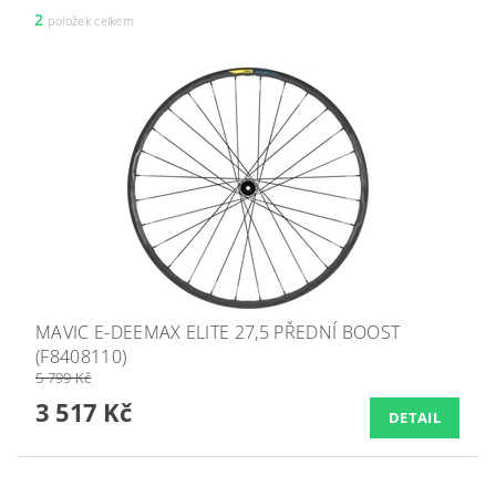
2
položek celkem
MAVIC E-DEEMAX ELITE 27,5 PŘEDNÍ BOOST
(F8408110)
5 799 Kč
3 517 Kč
DETAIL