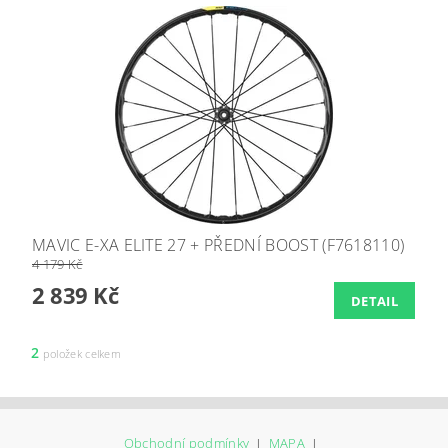
MAVIC E-XA ELITE 27 + PŘEDNÍ BOOST (F7618110)
4 179 Kč
2 839 Kč
DETAIL
2
položek celkem
Obchodní podmínky
|
MAPA
|