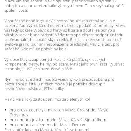
hlavní vizí společnosti Mavic opuštění praporkového systému v
nábojích a nahrazení zubatkovým systémem. Ten se vyznačuje větší
spolehlivostí.
V současné době logo Mavic nenosí pouze zapletená kola, ale
ucelená řada výrobků od oblečení, treter, pedálů až po přilby. Mavic
vás tedy dokáže vybavit od hlavy až k patě a doufá, že pohyb s
výrobky Mavic bude radostí. Vždyť tato společnost podporuje řadu
profesionálních i amatérských celků. Bez jejich servisních aut si už
světové grand tour ani nedokážeme představit. Mavic je tady pro
každého, kdo miluje pohyb na kole.
Výrobce Mavic, zapletených kol, ráfků plášťů, cyklistických
komponentů tretry, helmy, oblečení. Mavic jako první začal využívat
technologii UST pro bezdušové pláště.
Nyní má od středních modelů všechny kola přizpůsobena pro
bezdušové pláště, u nižších modelů je potřeba dokoupit
bezdušovou pásku a UST ventilky.
Mavic Má široký zastoupení mtb zapletených kol
pro cross country a maraton Mavic Crossride, Mavic
Crossmax
pro enduro jezdce model Mavic XA s širším ráfkem
pro enduro a sjezd model Mavic Demax
Pro silniční kola má Mavic také velké zastoupení