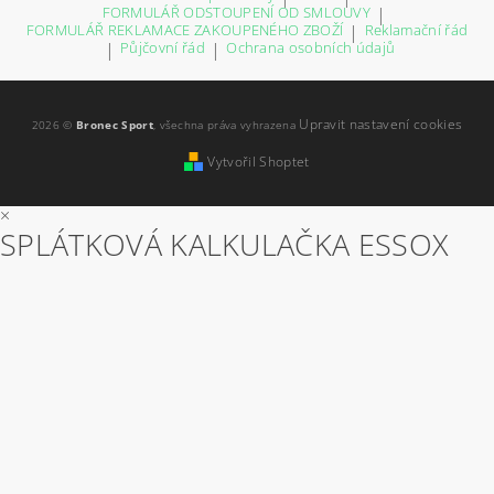
FORMULÁŘ ODSTOUPENÍ OD SMLOUVY
|
FORMULÁŘ REKLAMACE ZAKOUPENÉHO ZBOŽÍ
|
Reklamační řád
|
Půjčovní řád
|
Ochrana osobních údajů
Upravit nastavení cookies
2026 ©
Bronec Sport
, všechna práva vyhrazena
Vytvořil Shoptet
×
SPLÁTKOVÁ KALKULAČKA ESSOX