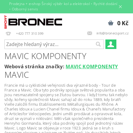
Prodejna + e‑shop Široký výběr kol a elektrokol • Rychlé dodání
• Odborný servis
0 Kč
info@bronecsport.cz
+420 777 310 399
MAVIC KOMPONENTY
Webová stránka značky:
MAVIC KOMPONENTY
MAVIC
Francie má u cyklistické veřejnosti dva výrazné body - Tour de
France a Mavic. Oba tyto podniky spojuje světová popularita a oba
jsou nesmazatelně spojeny se žlutou barvou. I když tomu tak nebylo
vždy, kořeny společnosti Mavic sahají až do roku 1889, kdy bratři
Vielle založili firmu Etablissements Métallurgiques du Rhône. A
Charles Idoux a Lucien Chanel firmu Idoux & Chanel’s Manufactory
of Articlesfor Velocipedes. Jedni uměli prodávat a opravovat kola,
druzí se vyznali v niklování. Měli však společného prezidenta
Henryho Gormanda, který oba podniky spojil pod jednotný název
Mavic. Logo Mavic se objevuje v roce 1923. Jedná se o kruh s
červeným okrajem a nápisem ve žlutém poli. Ve dvacátých letech