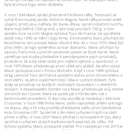
byly kruhová loga, velmi oblíbeny.
V roce 1934 Mavic vyrábí převratné hliníkové ráfky. Testování se
ujímá francouzský jezdec Antonin Magne. Nové ráfky provází velké
utajení, proto jsou natřeny do barev dřeva, oproti ostatním na trhu,
které mají běžně 1200 gramů a tyto mají pouhých 750 g. V tom
samém roce na nich Magne vyhrává Tour de France. Ve vyostřené
době roku 1945 se mění i logo firmy. Z kruhového tvaru přechází do
kosočtverce, ten provází Mavic dlouhá léta. Až v roce 1973, který byl
plný změn, je logo vyměněno za tvar diamantu. Mavic přichází na
závodu Paris-nice s prvním servisním autem ve žluté barvě. Mavic
zaměřuje své studie především k aerodynamice svých produktů,
protože ví, že tudy vede cesta pro zvýšení výkonů u sportovců. V
roce 1975 Mavic představuje první ráfek pro pláště. Na jeho vývoji
Mavic spolupracoval s firmou Michelin. Když v roce 1989 vyhrává
Greg Lemond Tour de France poslední jízdou proti chronometru o
osm vteřin, za jeho úspěchem stojí i Mavic s plným diskem. Tyto
disky se používají na každých rovinatých časovkách i v dnešních
dobách. V devadesátém čtvrtém roce Mavic představuje svůj model
silničních kol Cosmic, které se vyrábí jak v hliníkovém, tak v
karbonovém provedení. O dva roky později je následují i mtb kola
Crossmax. V roce 1996 firma Mavic zatím naposledy změní své logo
na elipsu, aby o tři roky později představila světu první bezdušová
kola Crossmax UST. Společně s tím mění uchycení niplů na závit
přímo v ráfku. V roce 2007 Mavic přichází s konceptem R-Sys, který
spočívá v uchycení dutých karbonových paprsků do ráfku. Od
tohoto systému Mavic postupně odešel. Pro následující rok 2019 je