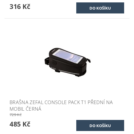
316 Kč
BRAŠNA ZEFAL CONSOLE PACK T1 PŘEDNÍ NA
MOBIL ČERNÁ
729 Kč
485 Kč