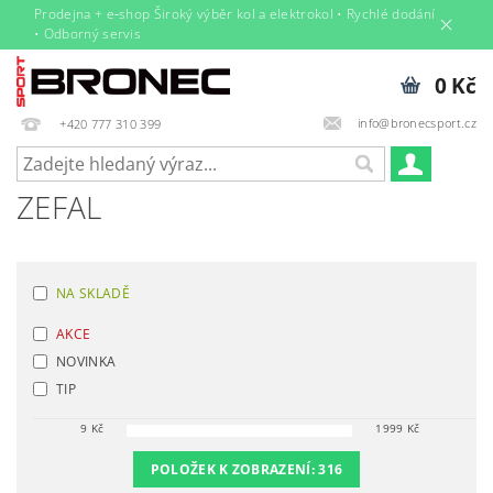
Prodejna + e‑shop Široký výběr kol a elektrokol • Rychlé dodání
• Odborný servis
0 Kč
info@bronecsport.cz
+420 777 310 399
ZEFAL
NA SKLADĚ
AKCE
NOVINKA
TIP
9
Kč
1999
Kč
POLOŽEK K ZOBRAZENÍ:
316