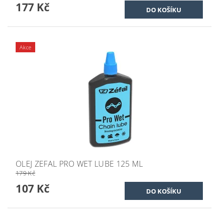
177 Kč
Akce
OLEJ ZEFAL PRO WET LUBE 125 ML
179 Kč
107 Kč