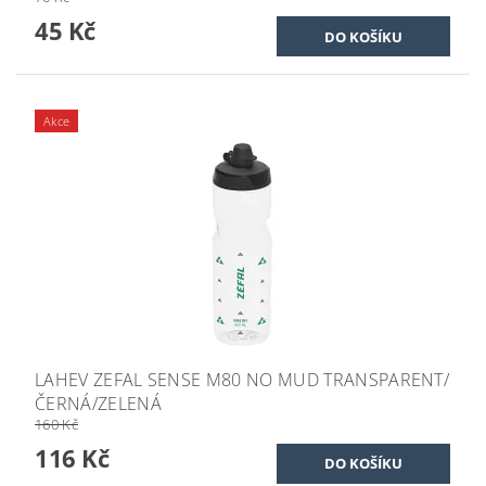
45 Kč
Akce
LAHEV ZEFAL SENSE M80 NO MUD TRANSPARENT/
ČERNÁ/ZELENÁ
160 Kč
116 Kč