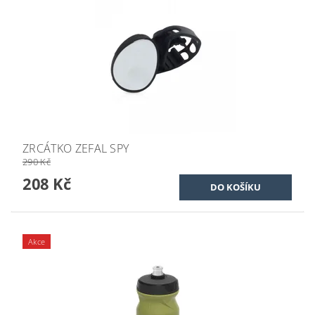
ZRCÁTKO ZEFAL SPY
290 Kč
208 Kč
Akce