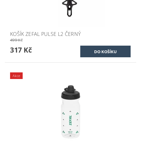
KOŠÍK ZEFAL PULSE L2 ČERNÝ
499 Kč
317 Kč
Akce