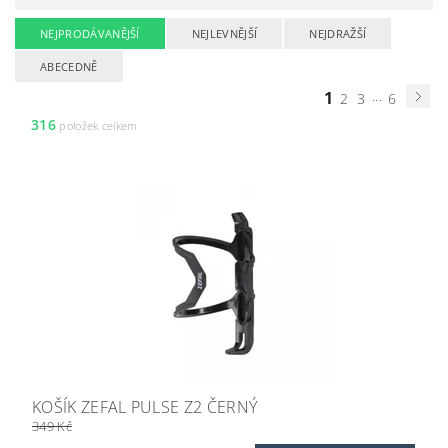
NEJPRODÁVANĚJŠÍ
NEJLEVNĚJŠÍ
NEJDRAŽŠÍ
ABECEDNĚ
1
...
2
3
6
316
položek celkem
KOŠÍK ZEFAL PULSE Z2 ČERNÝ
349 Kč