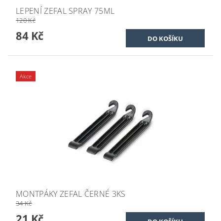
LEPENÍ ZEFAL SPRAY 75ML
120 Kč
84 Kč
Akce
MONTPÁKY ZEFAL ČERNÉ 3KS
34 Kč
21 Kč