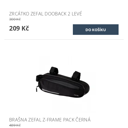
ZRCÁTKO ZEFAL DOOBACK 2 LEVÉ
300 Kč
209 Kč
BRAŠNA ZEFAL Z-FRAME PACK ČERNÁ
489 Kč