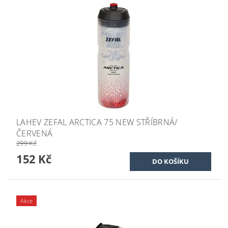
LAHEV ZEFAL ARCTICA 75 NEW STŘÍBRNÁ/
ČERVENÁ
299 Kč
152 Kč
Akce