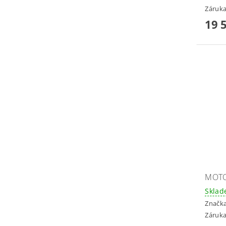
Záruka
19 
MOTO
Skla
Značk
Záruka