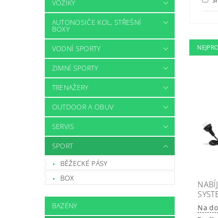
VOZÍKY
AUTONOSIČE KOL, STŘEŠNÍ
BOXY
NEJPR
VODNÍ SPORTY
ZIMNÍ SPORTY
TRENAŽERY
OUTDOOR A OBUV
SERVIS
SPORT
BĚŽECKÉ PÁSY
BOX
NABÍ
SYST
BAZÉNY
Na do