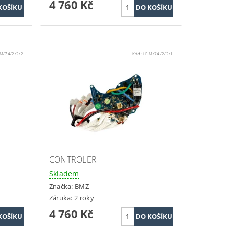
4 760 Kč
-M/74/2/2/2
Kód:
LF-M/74/2/2/1
CONTROLER
Skladem
Značka:
BMZ
Záruka: 2 roky
4 760 Kč