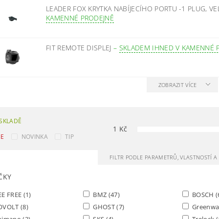
LEADER FOX KRYTKA NABÍJECÍHO PORTU -1 PLUG, VE
KAMENNÉ PRODEJNĚ
FIT REMOTE DISPLEJ
–
SKLADEM IHNED V KAMENNÉ 
ZOBRAZIT VÍCE
SKLADĚ
1
Kč
CE
NOVINKA
TIP
FILTR PODLE PARAMETRŮ, VLASTNOSTÍ 
ČKY
EE FREE
(1)
BMZ
(47)
BOSCH
(
OVOLT
(8)
GHOST
(7)
Greenw
himano
(2)
SKS
(4)
Trelock
(