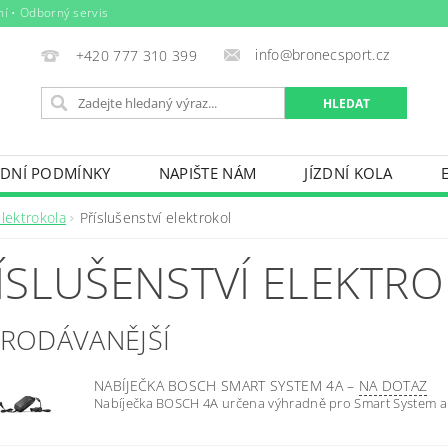
ní • Odborný servis
info@bronecsport.cz
+420 777 310 399
DNÍ PODMÍNKY
NAPIŠTE NÁM
JÍZDNÍ KOLA
DOPLŇKY
TRETRY
OBLEČENÍ
BIO POTRAV
lektrokola
Příslušenství elektrokol
IČE KOL, STŘEŠNÍ BOXY
VODNÍ SPORTY
ZIMNÍ S
ÍSLUŠENSTVÍ ELEKTR
BAZÉNY
VÝPRODEJ
PŮJČOVNÍ ŘÁD
PRODÁVANĚJŠÍ
NABÍJEČKA BOSCH SMART SYSTEM 4A
–
NA DOTAZ
Nabíječka BOSCH 4A určena výhradně pro Smart System a 