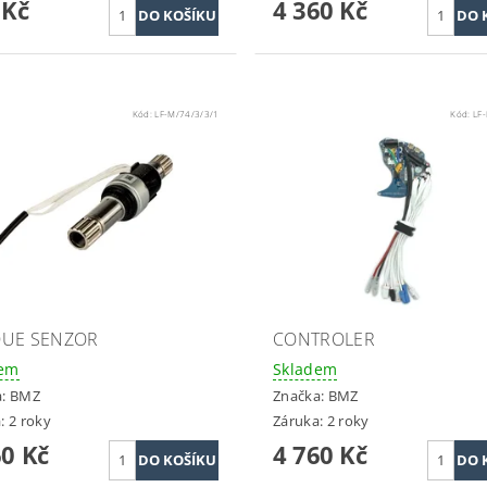
 Kč
4 360 Kč
Kód:
LF-M/74/3/3/1
Kód:
LF
UE SENZOR
CONTROLER
dem
Skladem
a:
BMZ
Značka:
BMZ
: 2 roky
Záruka: 2 roky
60 Kč
4 760 Kč