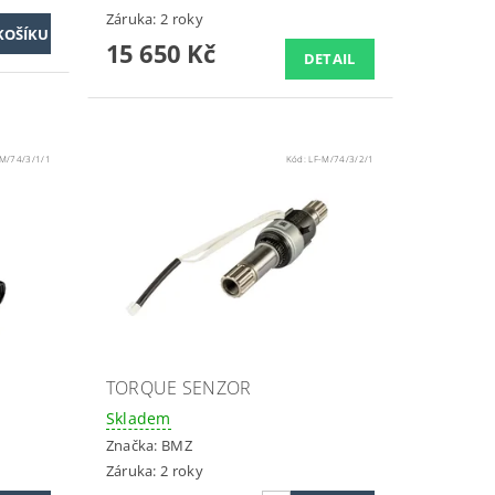
Záruka: 2 roky
15 650 Kč
DETAIL
-M/74/3/1/1
Kód:
LF-M/74/3/2/1
TORQUE SENZOR
Skladem
Značka:
BMZ
Záruka: 2 roky