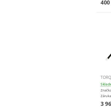
400
TORQ
Skla
Značk
Záruka
3 9