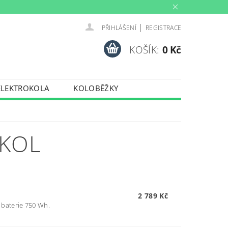
|
PŘIHLÁŠENÍ
REGISTRACE
KOŠÍK:
0 Kč
ELEKTROKOLA
KOLOBĚŽKY
INY
PŮJČOVNA
PORTY
TRENAŽERY
OKOL
2 789 Kč
baterie 750 Wh.