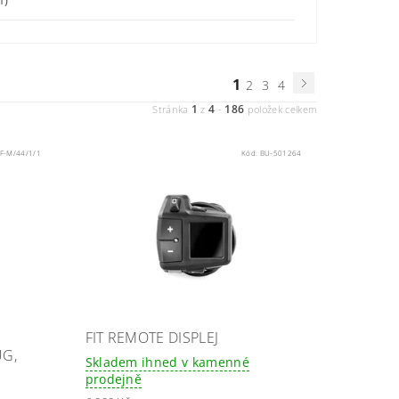
1
2
3
4
1
4
186
Stránka
z
-
položek celkem
LF-M/44/1/1
Kód:
BU-501264
FIT REMOTE DISPLEJ
UG,
Skladem ihned v kamenné
prodejně