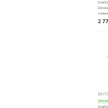
Značk
Záruka
3 290 
2 7
BATT
Skla
Značk