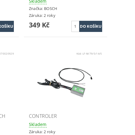
Skladem
Značka:
BOSCH
Záruka: 2 roky
349 Kč
1270020929
Kód:
LF-M/79/5/14/5
SCH
CONTROLER
Skladem
Záruka: 2 roky