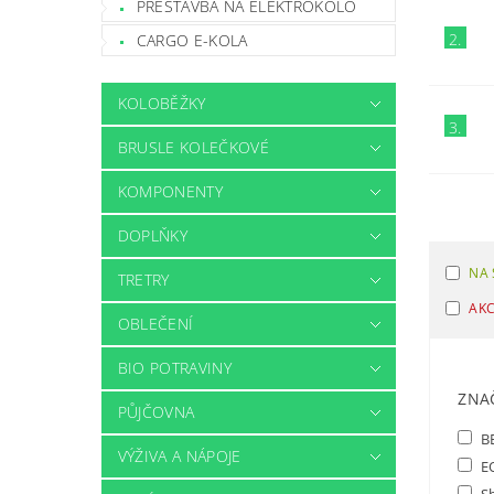
PŘESTAVBA NA ELEKTROKOLO
2.
CARGO E-KOLA
KOLOBĚŽKY
3.
BRUSLE KOLEČKOVÉ
KOMPONENTY
DOPLŇKY
NA 
TRETRY
AK
OBLEČENÍ
BIO POTRAVINY
ZNA
PŮJČOVNA
B
VÝŽIVA A NÁPOJE
E
S