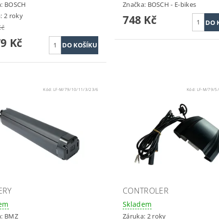
a:
BOSCH
Značka:
BOSCH - E-bikes
: 2 roky
748 Kč
Kč
79 Kč
Kód:
LF-M/79/10/11/3/23/6
Kód:
LF-M/79/5
ERY
CONTROLER
dem
Skladem
a:
BMZ
Záruka: 2 roky