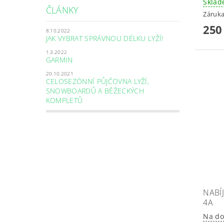
Skla
ČLÁNKY
Záruka
250
8.10.2022
JAK VYBRAT SPRÁVNOU DÉLKU LYŽÍ!
1.3.2022
GARMIN
20.10.2021
CELOSEZÓNNÍ PŮJČOVNA LYŽÍ,
SNOWBOARDŮ A BĚŽECKÝCH
KOMPLETŮ
NABÍ
4A
Na do