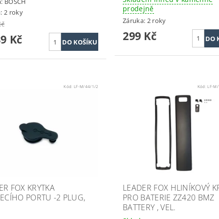
a:
BOSCH
prodejně
: 2 roky
Záruka: 2 roky
Kč
299 Kč
89 Kč
Kód:
LF-M/44/1/2
Kód:
LF-M/
ER FOX KRYTKA
LEADER FOX HLINÍKOVÝ K
JECÍHO PORTU -2 PLUG,
PRO BATERIE ZZ420 BMZ
BATTERY , VEL.