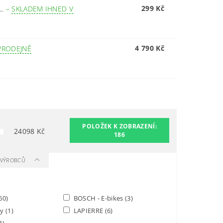
299 Kč
L.
–
SKLADEM IHNED V
4 790 Kč
PRODEJNĚ
POLOŽEK K ZOBRAZENÍ:
24098
Kč
186
A VÝROBCŮ
60)
BOSCH - E-bikes
(3)
ay
(1)
LAPIERRE
(6)
1)