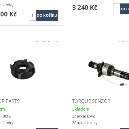
: 2 roky
3 240 Kč
500 Kč
Kód:
LF-M/74/1/10/4
Kód:
LF
R PARTS
TORQUE SENZOR
dem
Skladem
a:
BMZ
Značka:
BMZ
: 2 roky
Záruka: 2 roky