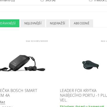
ODÁVANĚJŠÍ
NEJLEVNĚJŠÍ
NEJDRAŽŠÍ
ABECEDNĚ
Kód:
SCH-EB12900000
Kód:
JEČKA BOSCH SMART
LEADER FOX KRYTKA
EM 4A
NABÍJECÍHO PORTU -1 PL
VEL.
taz
Skladem ihned v kamenné