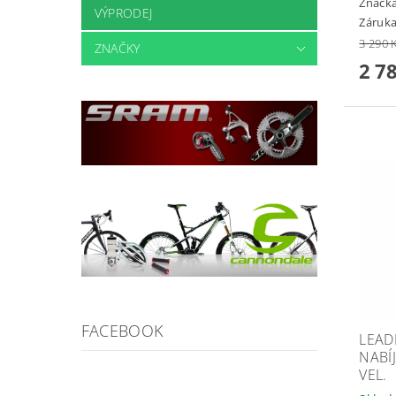
Značk
VÝPRODEJ
Záruka
3 290 
ZNAČKY
2 7
FACEBOOK
LEAD
NABÍ
VEL.