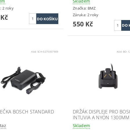
dem
Skladem
: 2 roky
Značka:
BMZ
Záruka: 2 roky
 Kč
550 Kč
Kód:
SCH-0275007909
Kód:
BO- 
JEČKA BOSCH STANDARD
DRŽÁK DISPLEJE PRO BO
INTUVIA A NYON 1300MM
taz
Skladem