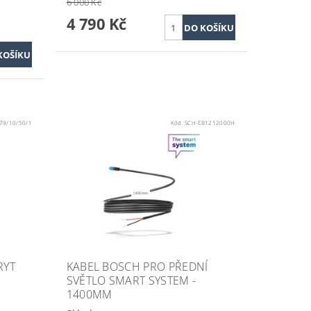
6 000 Kč
4 790 Kč
79/10/50/1
Kód:
SCH-EB1212000H
RYT
KABEL BOSCH PRO PŘEDNÍ
SVĚTLO SMART SYSTEM -
1400MM