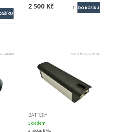
2 500 Kč
/4/1/28/U/B
Kód:
LF-M/79/10/1/1/16
BATTERY
Skladem
Značka:
BMZ