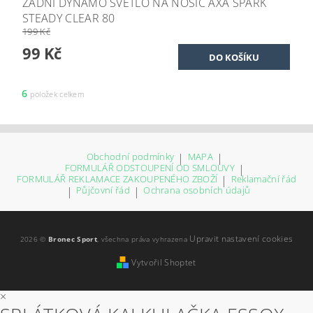
ZADNÍ DYNAMO SVĚTLO NA NOSIČ AXA SPARK
STEADY CLEAR 80
199 Kč
99 Kč
6
položek celkem
Obchodní podmínky
|
MAPA
|
FORMULÁŘ ODSTOUPENÍ OD SMLOUVY
|
FORMULÁŘ REKLAMACE ZAKOUPENÉHO ZBOŽÍ
|
Reklamační řád
|
Půjčovní řád
|
Ochrana osobních údajů
Upravit nastavení cookies
2026 ©
Bronec Sport
, všechna práva vyhrazena
Vytvořil Shoptet
×