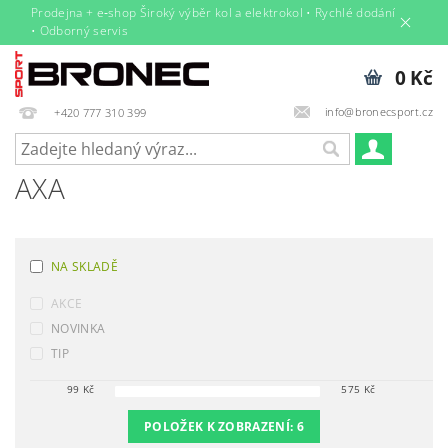
Prodejna + e‑shop Široký výběr kol a elektrokol • Rychlé dodání
• Odborný servis
0 Kč
info@bronecsport.cz
+420 777 310 399
AXA
NA SKLADĚ
AKCE
NOVINKA
TIP
99
Kč
575
Kč
POLOŽEK K ZOBRAZENÍ:
6