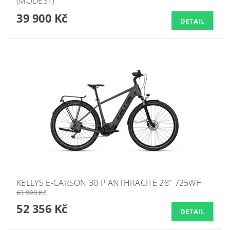
(MODEST)
39 900 Kč
DETAIL
KELLYS E-CARSON 30 P ANTHRACITE 28" 725WH
63 990 Kč
52 356 Kč
DETAIL