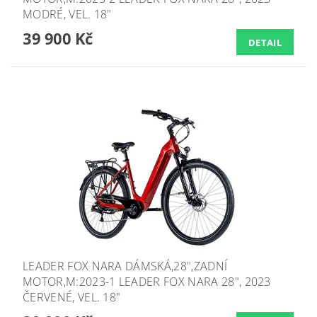
MODRÉ, VEL. 18"
39 900 Kč
DETAIL
LEADER FOX NARA DÁMSKÁ,28",ZADNÍ
MOTOR,M:2023-1 LEADER FOX NARA 28", 2023
ČERVENÉ, VEL. 18"