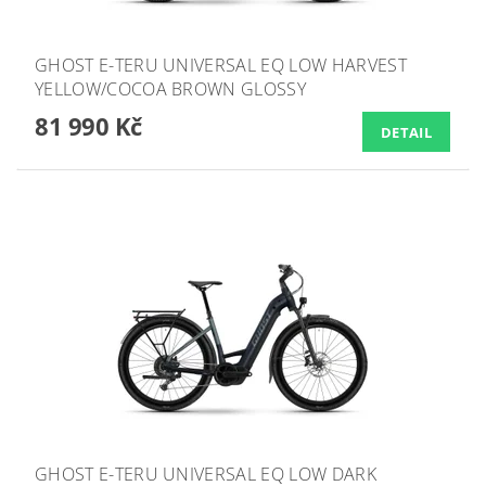
GHOST E-TERU UNIVERSAL EQ LOW HARVEST
YELLOW/COCOA BROWN GLOSSY
81 990 Kč
DETAIL
GHOST E-TERU UNIVERSAL EQ LOW DARK