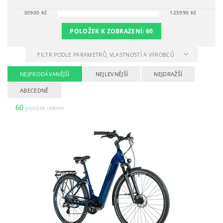
30900
Kč
125990
Kč
POLOŽEK K ZOBRAZENÍ:
60
FILTR PODLE PARAMETRŮ, VLASTNOSTÍ A VÝROBCŮ
NEJPRODÁVANĚJŠÍ
NEJLEVNĚJŠÍ
NEJDRAŽŠÍ
ABECEDNĚ
60
položek celkem