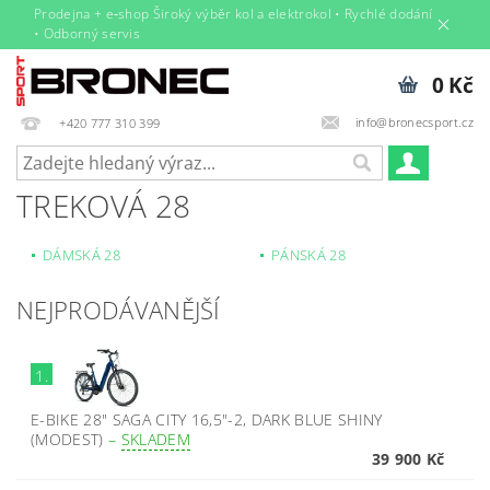
Prodejna + e‑shop Široký výběr kol a elektrokol • Rychlé dodání
• Odborný servis
0 Kč
info@bronecsport.cz
+420 777 310 399
TREKOVÁ 28
DÁMSKÁ 28
PÁNSKÁ 28
NEJPRODÁVANĚJŠÍ
1.
E-BIKE 28" SAGA CITY 16,5"-2, DARK BLUE SHINY
(MODEST)
–
SKLADEM
39 900 Kč