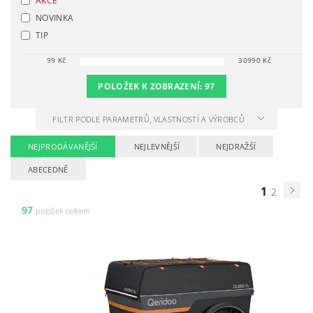
AKCE
NOVINKA
TIP
99
Kč
30990
Kč
POLOŽEK K ZOBRAZENÍ:
97
FILTR PODLE PARAMETRŮ, VLASTNOSTÍ A VÝROBCŮ
NEJPRODÁVANĚJŠÍ
NEJLEVNĚJŠÍ
NEJDRAŽŠÍ
ABECEDNĚ
1
2
97
položek celkem