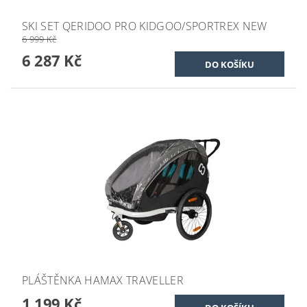
SKI SET QERIDOO PRO KIDGOO/SPORTREX NEW
6 999 Kč
6 287 Kč
PLÁŠTĚNKA HAMAX TRAVELLER
1 199 Kč