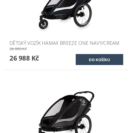
DĚTSKÝ VOZÍK HAMAX BREEZE ONE NAVY/CREAM
26 990 Kč
26 988 Kč