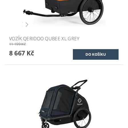
VOZÍK QERIDOO QUBEE XL GREY
11 199 Kč
8 667 Kč