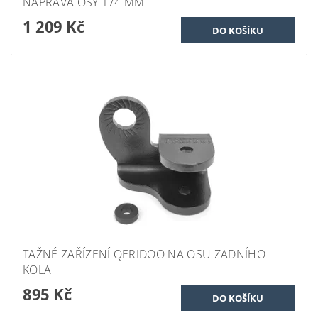
NÁPRAVA OSY 174 MM
1 209 Kč
TAŽNÉ ZAŘÍZENÍ QERIDOO NA OSU ZADNÍHO
KOLA
895 Kč