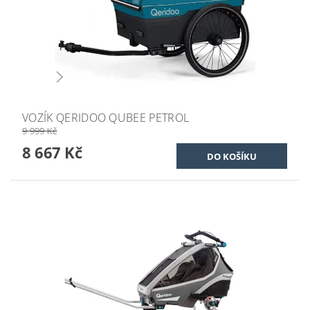
VOZÍK QERIDOO QUBEE PETROL
9 999 Kč
8 667 Kč