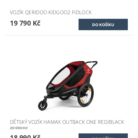
VOZÍK QERIDOO KIDGOO2 FIDLOCK
19 790 Kč
DĚTSKÝ VOZÍK HAMAX OUTBACK ONE RED/BLACK
20 990 Kč
18 990 Kč