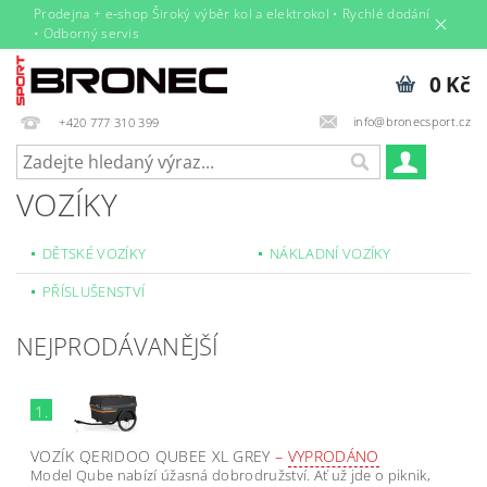
Prodejna + e‑shop Široký výběr kol a elektrokol • Rychlé dodání
• Odborný servis
0 Kč
info@bronecsport.cz
+420 777 310 399
VOZÍKY
DĚTSKÉ VOZÍKY
NÁKLADNÍ VOZÍKY
PŘÍSLUŠENSTVÍ
NEJPRODÁVANĚJŠÍ
1.
VOZÍK QERIDOO QUBEE XL GREY
–
VYPRODÁNO
Model Qube nabízí úžasná dobrodružství. Ať už jde o piknik,