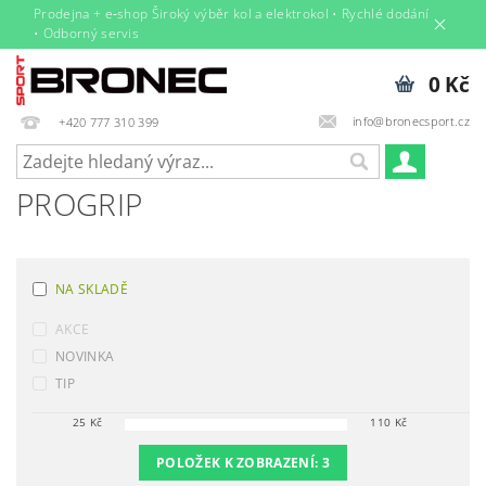
Prodejna + e‑shop Široký výběr kol a elektrokol • Rychlé dodání
• Odborný servis
0 Kč
info@bronecsport.cz
+420 777 310 399
PROGRIP
NA SKLADĚ
AKCE
NOVINKA
TIP
25
Kč
110
Kč
POLOŽEK K ZOBRAZENÍ:
3