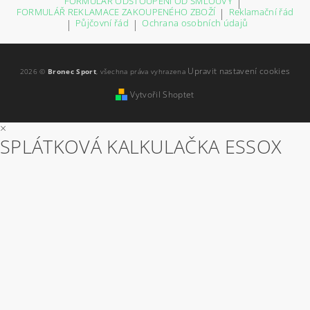
FORMULÁŘ ODSTOUPENÍ OD SMLOUVY
|
FORMULÁŘ REKLAMACE ZAKOUPENÉHO ZBOŽÍ
|
Reklamační řád
|
Půjčovní řád
|
Ochrana osobních údajů
Upravit nastavení cookies
2026 ©
Bronec Sport
, všechna práva vyhrazena
Vytvořil Shoptet
×
SPLÁTKOVÁ KALKULAČKA ESSOX