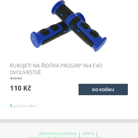
RUKOJETI NA ŘIDÍTKA PROGRIP 964 EVO
DVOUVRSTVÉ
310 Kč
110 Kč
3
položek celkem
Obchodní podmínky
|
MAPA
|