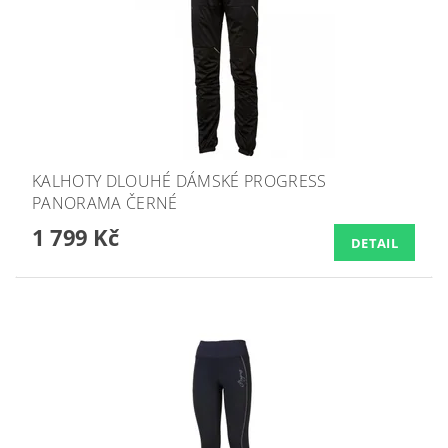
KALHOTY DLOUHÉ DÁMSKÉ PROGRESS
PANORAMA ČERNÉ
1 799 Kč
DETAIL