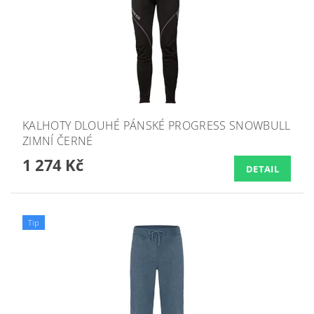
KALHOTY DLOUHÉ PÁNSKÉ PROGRESS SNOWBULL
ZIMNÍ ČERNÉ
1 274 Kč
DETAIL
Tip