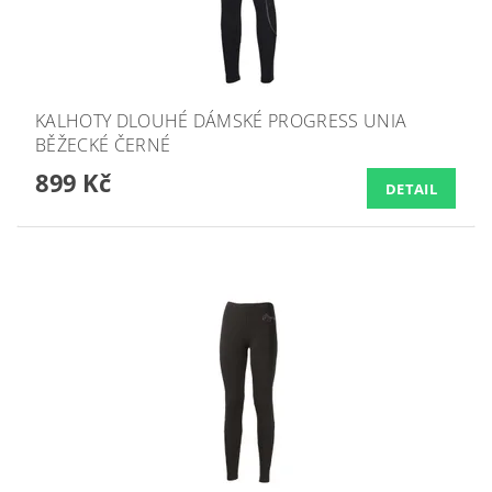
KALHOTY DLOUHÉ DÁMSKÉ PROGRESS UNIA
BĚŽECKÉ ČERNÉ
899 Kč
DETAIL