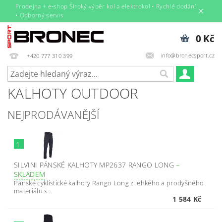
Prodejna + e‑shop Široký výběr kol a elektrokol • Rychlé dodání
• Odborný servis
0 Kč
info@bronecsport.cz
+420 777 310 399
KALHOTY OUTDOOR
NEJPRODÁVANĚJŠÍ
1.
SILVINI PÁNSKÉ KALHOTY MP2637 RANGO LONG
–
SKLADEM
Pánské cyklistické kalhoty Rango Long z lehkého a prodyšného
materiálu s...
1 584 Kč