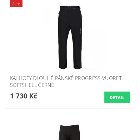
Akce
KALHOTY DLOUHÉ PÁNSKÉ PROGRESS VUORET
SOFTSHELL ČERNÉ
1 730 Kč
DETAIL