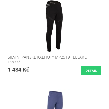
SILVINI PÁNSKÉ KALHOTY MP2519 TELLARO
1 999 Kč
1 484 Kč
DETAIL