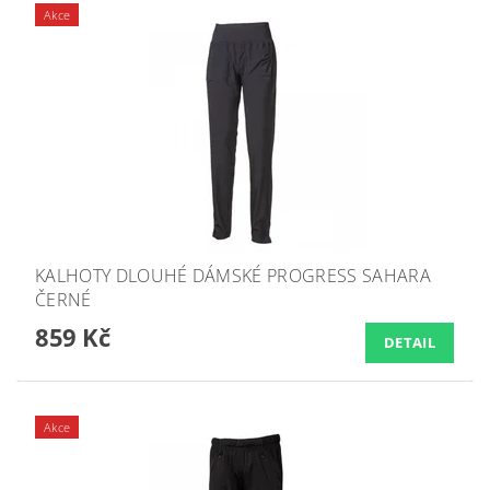
Akce
KALHOTY DLOUHÉ DÁMSKÉ PROGRESS SAHARA
ČERNÉ
859 Kč
DETAIL
Akce