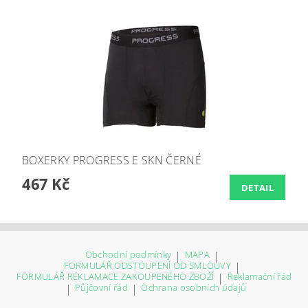
BOXERKY PROGRESS E SKN ČERNÉ
467 Kč
DETAIL
Obchodní podmínky
|
MAPA
|
FORMULÁŘ ODSTOUPENÍ OD SMLOUVY
|
FORMULÁŘ REKLAMACE ZAKOUPENÉHO ZBOŽÍ
|
Reklamační řád
|
Půjčovní řád
|
Ochrana osobních údajů