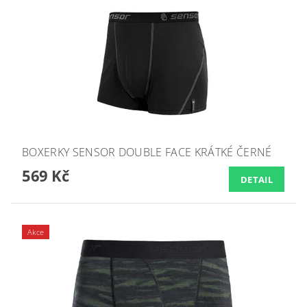
BOXERKY SENSOR DOUBLE FACE KRÁTKÉ ČERNÉ
569 Kč
DETAIL
Akce