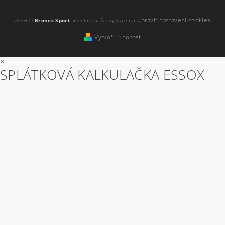
Upravit nastavení cookies
2026 ©
Bronec Sport
, všechna práva vyhrazena
Vytvořil Shoptet
×
SPLÁTKOVÁ KALKULAČKA ESSOX