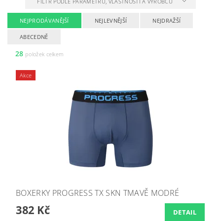
FILTR PODLE PARAMETRŮ, VLASTNOSTÍ A VÝROBCŮ
NEJPRODÁVANĚJŠÍ
NEJLEVNĚJŠÍ
NEJDRAŽŠÍ
ABECEDNĚ
28
položek celkem
Akce
BOXERKY PROGRESS TX SKN TMAVĚ MODRÉ
382 Kč
DETAIL