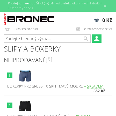
Prodejna + e‑shop Široký výběr kol a elektrokol • Rychlé dodání
• Odborný servis
0 Kč
info@bronecsport.cz
+420 777 310 399
SLIPY A BOXERKY
NEJPRODÁVANĚJŠÍ
1.
BOXERKY PROGRESS TX SKN TMAVĚ MODRÉ
–
SKLADEM
382 Kč
2.