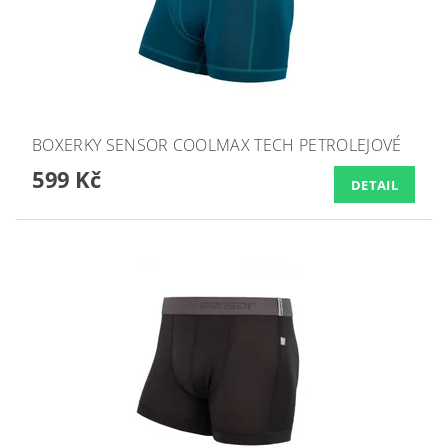
BOXERKY SENSOR COOLMAX TECH PETROLEJOVÉ
599 Kč
DETAIL