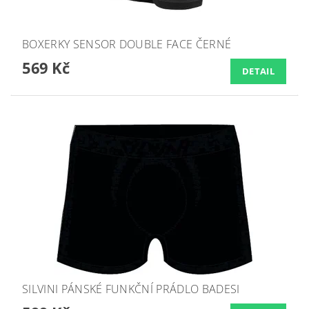
BOXERKY SENSOR DOUBLE FACE ČERNÉ
569 Kč
DETAIL
SILVINI PÁNSKÉ FUNKČNÍ PRÁDLO BADESI