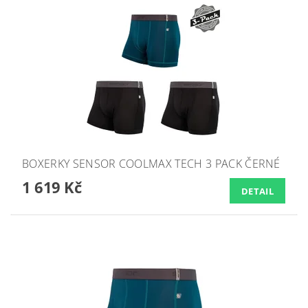
BOXERKY SENSOR COOLMAX TECH 3 PACK ČERNÉ
1 619 Kč
DETAIL