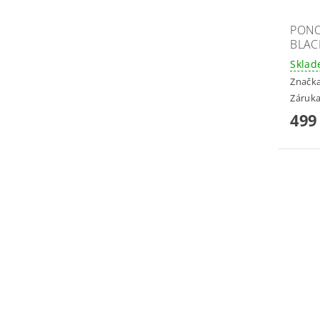
PONOŽ
BLAC
Skla
Značk
Záruka
499