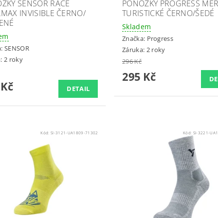
ŽKY SENSOR RACE
PONOŽKY PROGRESS ME
MAX INVISIBLE ČERNO/
TURISTICKÉ ČERNO/ŠEDÉ
ENÉ
Skladem
dem
Značka:
Progress
a:
SENSOR
Záruka: 2 roky
: 2 roky
296 Kč
295 Kč
DE
 Kč
DETAIL
Kód:
SI-3121-UA1809-71302
Kód:
SI-3221-UA