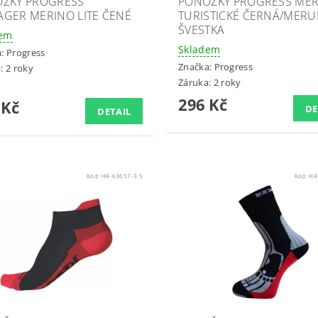
ŽKY PROGRESS
PONOŽKY PROGRESS ME
GER MERINO LITE ČENÉ
TURISTICKÉ ČERNÁ/MERU
ŠVESTKA
dem
Skladem
a:
Progress
Značka:
Progress
: 2 roky
Záruka: 2 roky
296 Kč
 Kč
DE
DETAIL
Kód:
HR-63657-3-5
Kód:
HR