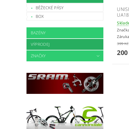
BĚŽECKÉ PÁSY
UNIS
UA18
BOX
Skla
Značk
BAZÉNY
Záruka
399 Kč
VÝPRODEJ
200
ZNAČKY