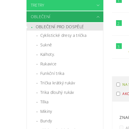
1.
TRETRY
OBLEČENÍ
2.
OBLEČENÍ PRO DOSPĚLÉ
Cyklistické dresy a trička
Sukně
3.
Kalhoty.
Rukavice
Funkční trika
Trička krátký rukáv
NA 
Trika dlouhý rukáv
AK
Tílka
Mikiny
ZNA
Bundy
Al