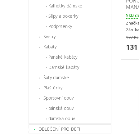
PONO
Kalhotky dámské
MANA
Skla
Slipy a boxerky
Značk
Podprsenky
Záruka
Svetry
197 Kč
131
Kabáty
Panské kabáty
Dámské kabáty
Šaty dámské
Pláštěnky
Sportovní obuv
pánská obuv
dámská obuv
OBLEČENÍ PRO DĚTI