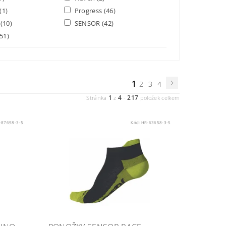
(1)
Progress
(46)
I
(10)
SENSOR
(42)
(51)
1
2
3
4
1
4
217
Stránka
z
-
položek celkem
-87698-3-5
Kód:
HR-63658-3-5