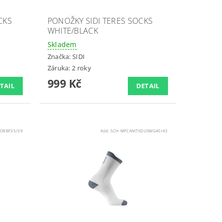
CKS
PONOŽKY SIDI TERES SOCKS
WHITE/BLACK
Skladem
Značka:
SIDI
Záruka: 2 roky
999 Kč
TAIL
DETAIL
TORBF35/39
Kód:
SCH-MPCANITIIDUSWG40/43