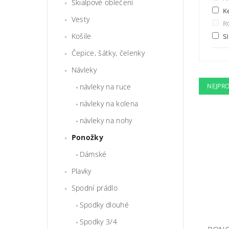
Skialpové oblečení
Ke
Vesty
R
Košile
S
Čepice, šátky, čelenky
Návleky
NEJPR
návleky na ruce
návleky na kolena
návleky na nohy
Ponožky
Dámské
Plavky
Spodní prádlo
Spodky dlouhé
Spodky 3/4