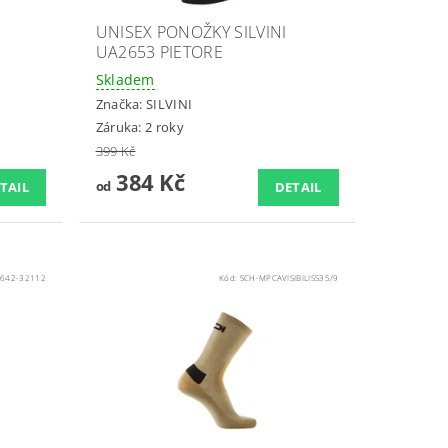
UNISEX PONOŽKY SILVINI
UA2653 PIETORE
Skladem
Značka:
SILVINI
Záruka: 2 roky
399 Kč
384 Kč
od
TAIL
DETAIL
1642-32112
Kód:
SCH-MPCAVISIBILISS35/9