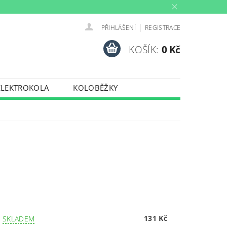
|
PŘIHLÁŠENÍ
REGISTRACE
KOŠÍK:
0 Kč
ELEKTROKOLA
KOLOBĚŽKY
INY
PŮJČOVNA
PORTY
TRENAŽERY
131 Kč
–
SKLADEM