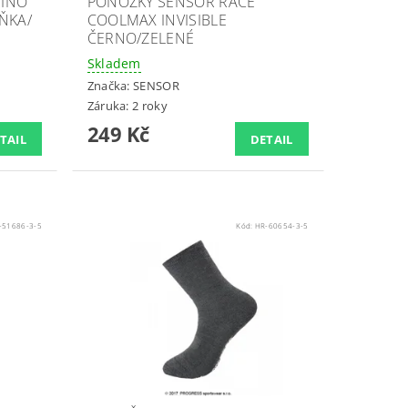
RINO
PONOŽKY SENSOR RACE
ŇKA/
COOLMAX INVISIBLE
ČERNO/ZELENÉ
Skladem
Značka:
SENSOR
Záruka: 2 roky
249 Kč
TAIL
DETAIL
-51686-3-5
Kód:
HR-60654-3-5