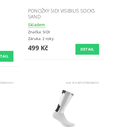
PONOŽKY SIDI VISIBILIS SOCKS
SAND
Skladem
Značka:
SIDI
Záruka: 2 roky
499 Kč
DETAIL
TAIL
TORBV40/43
Kód:
SCH-MPCATERESW40/3