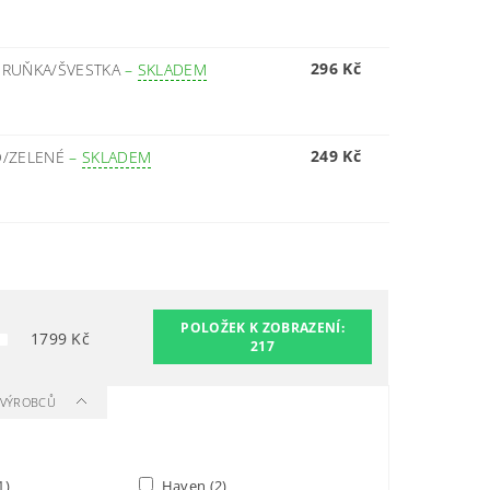
296 Kč
ERUŇKA/ŠVESTKA
–
SKLADEM
249 Kč
O/ZELENÉ
–
SKLADEM
POLOŽEK K ZOBRAZENÍ:
1799
Kč
217
A VÝROBCŮ
1)
Haven
(2)