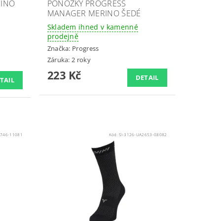
RINO
PONOŽKY PROGRESS
MANAGER MERINO ŠEDÉ
Skladem ihned v kamenné
prodejně
Značka:
Progress
Záruka: 2 roky
223 Kč
DETAIL
TAIL
1746-11081
Kód:
SI-3126-UA2653-08082