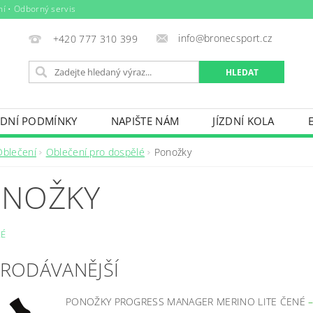
ní • Odborný servis
info@bronecsport.cz
+420 777 310 399
DNÍ PODMÍNKY
NAPIŠTE NÁM
JÍZDNÍ KOLA
DOPLŇKY
TRETRY
OBLEČENÍ
BIO POTRAV
Oblečení
Oblečení pro dospělé
Ponožky
IČE KOL, STŘEŠNÍ BOXY
VODNÍ SPORTY
ZIMNÍ S
NOŽKY
BAZÉNY
VÝPRODEJ
PŮJČOVNÍ ŘÁD
É
PRODÁVANĚJŠÍ
PONOŽKY PROGRESS MANAGER MERINO LITE ČENÉ