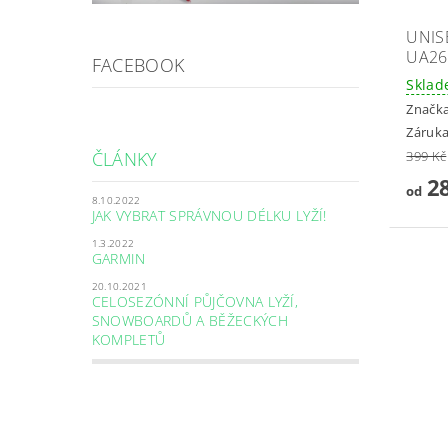
UNIS
UA26
FACEBOOK
Skla
Značk
Záruka
399 Kč
ČLÁNKY
28
od
8.10.2022
JAK VYBRAT SPRÁVNOU DÉLKU LYŽÍ!
1.3.2022
GARMIN
20.10.2021
CELOSEZÓNNÍ PŮJČOVNA LYŽÍ,
SNOWBOARDŮ A BĚŽECKÝCH
KOMPLETŮ