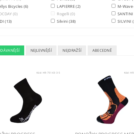
llys Bicycles
(6)
LAPIERRE
(2)
M-Wave
OCDAY
(0)
Rogelli
(0)
SANTIN
IDI
(13)
Silvini
(38)
SILVINI
ODÁVANĚJŠÍ
NEJLEVNĚJŠÍ
NEJDRAŽŠÍ
ABECEDNĚ
Kód:
HR-75143-3-5
Kód:
HR