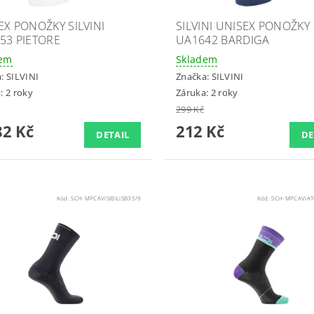
EX PONOŽKY SILVINI
SILVINI UNISEX PONOŽKY
53 PIETORE
UA1642 BARDIGA
dem
Skladem
a:
SILVINI
Značka:
SILVINI
: 2 roky
Záruka: 2 roky
299 Kč
2 Kč
212 Kč
DETAIL
DE
Kód:
SCH-MPCAVISIBILISB35/9
Kód:
SCH-MPCAVIA