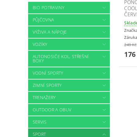
PONO
BIO POTRAVINY
COOL
ČERV
PŮJČOVNA
Skla
Značk
VÝŽIVA A NÁPOJE
Záruka
VOZÍKY
249 Kč
176
AUTONOSIČE KOL, STŘEŠNÍ
BOXY
VODNÍ SPORTY
ZIMNÍ SPORTY
TRENAŽERY
OUTDOOR A OBUV
SERVIS
SPORT