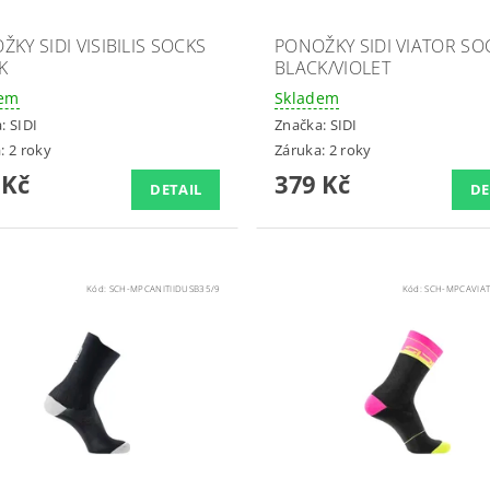
KY SIDI VISIBILIS SOCKS
PONOŽKY SIDI VIATOR SO
K
BLACK/VIOLET
dem
Skladem
a:
SIDI
Značka:
SIDI
: 2 roky
Záruka: 2 roky
 Kč
379 Kč
DETAIL
DE
Kód:
SCH-MPCANITIIDUSB35/9
Kód:
SCH-MPCAVIA