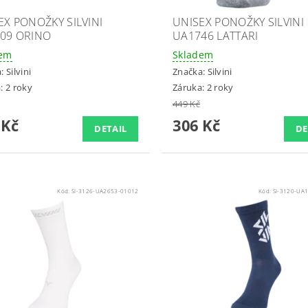
EX PONOŽKY SILVINI
UNISEX PONOŽKY SILVINI
09 ORINO
UA1746 LATTARI
dem
Skladem
a:
Silvini
Značka:
Silvini
: 2 roky
Záruka: 2 roky
449 Kč
 Kč
306 Kč
DETAIL
DE
Kód:
SI-3126-UA2653-01012
Kód:
SI-3120-UA