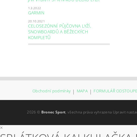
1.3.2022
GARMIN
20.10.2021
CELOSEZÓNNÍ PŮJČOVNA LYŽÍ,
SNOWBOARDŮ A BĚŽECKÝCH
KOMPLETŮ
Obchodní podmínky
|
MAPA
|
FORMULÁŘ ODSTOUPE
2026 ©
Bronec Sport
, všechna práva vyhrazena
Upravit nasta
×