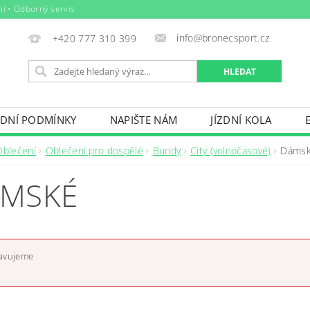
ní • Odborný servis
info@bronecsport.cz
+420 777 310 399
DNÍ PODMÍNKY
NAPIŠTE NÁM
JÍZDNÍ KOLA
DOPLŇKY
TRETRY
OBLEČENÍ
BIO POTRAV
Oblečení
Oblečení pro dospělé
Bundy
City (volnočasové)
Dáms
IČE KOL, STŘEŠNÍ BOXY
VODNÍ SPORTY
ZIMNÍ S
MSKÉ
BAZÉNY
VÝPRODEJ
PŮJČOVNÍ ŘÁD
ravujeme