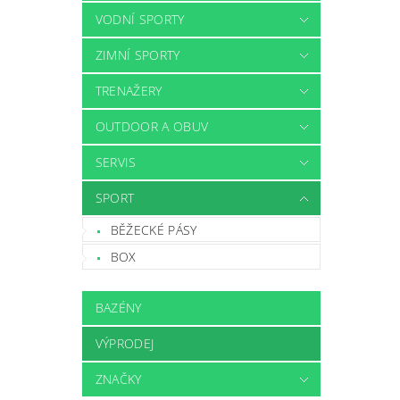
VODNÍ SPORTY
ZIMNÍ SPORTY
TRENAŽERY
OUTDOOR A OBUV
SERVIS
SPORT
BĚŽECKÉ PÁSY
BOX
BAZÉNY
VÝPRODEJ
ZNAČKY