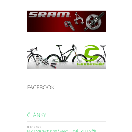
FACEBOOK
ČLÁNKY
8.10.2022
JAK VYBRAT SPRÁVNOU DÉLKU LYŽÍ!