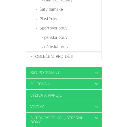
Šaty dámské
Pláštěnky
Sportovní obuv
pánská obuv
dámská obuv
OBLEČENÍ PRO DĚTI
BIO POTRAVINY
PŮJČOVNA
VÝŽIVA A NÁPOJE
VOZÍKY
AUTONOSIČE KOL, STŘEŠNÍ
BOXY