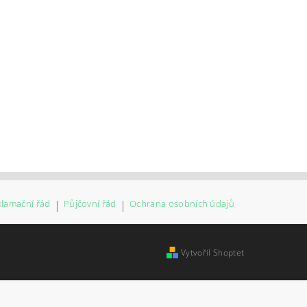
klamační řád
|
Půjčovní řád
|
Ochrana osobních údajů
Vytvořil Shoptet