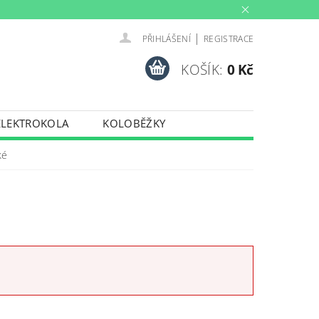
|
PŘIHLÁŠENÍ
REGISTRACE
KOŠÍK:
0 Kč
ELEKTROKOLA
KOLOBĚŽKY
INY
PŮJČOVNA
ké
PORTY
TRENAŽERY