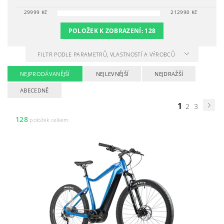
29999
Kč
212990
Kč
POLOŽEK K ZOBRAZENÍ:
128
FILTR PODLE PARAMETRŮ, VLASTNOSTÍ A VÝROBCŮ
NEJPRODÁVANĚJŠÍ
NEJLEVNĚJŠÍ
NEJDRAŽŠÍ
ABECEDNĚ
1
2
3
128
položek celkem