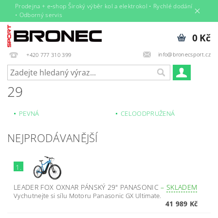
Prodejna + e‑shop Široký výběr kol a elektrokol • Rychlé dodání
• Odborný servis
0 Kč
info@bronecsport.cz
+420 777 310 399
29
PEVNÁ
CELOODPRUŽENÁ
NEJPRODÁVANĚJŠÍ
1.
LEADER FOX OXNAR PÁNSKÝ 29" PANASONIC
–
SKLADEM
Vychutnejte si sílu Motoru Panasonic GX Ultimate.
41 989 Kč