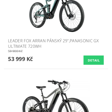
LEADER FOX ARRAN PÁNSKÝ 29",PANASONIC GX
ULTIMATE 720WH
59 900 Kč
53 999 Kč
DETAIL