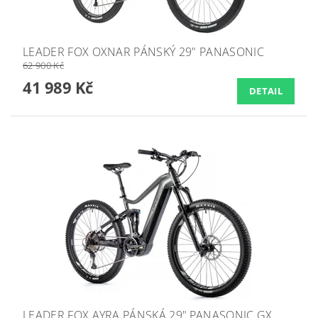
LEADER FOX OXNAR PÁNSKÝ 29" PANASONIC
62 900 Kč
41 989 Kč
DETAIL
LEADER FOX AYRA PÁNSKÁ 29",PANASONIC GX