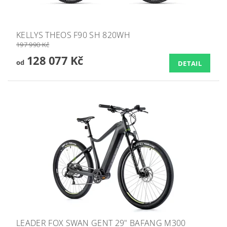
KELLYS THEOS F90 SH 820WH
197 990 Kč
128 077 Kč
od
DETAIL
LEADER FOX SWAN GENT 29" BAFANG M300