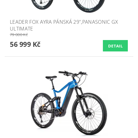
LEADER FOX AYRA PÁNSKÁ 29",PANASONIC GX
ULTIMATE
79 000 Kč
56 999 Kč
DETAIL