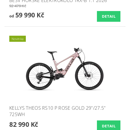
BESV HORSKÉ ELEKTROKOLO TRX-B 1.1 2026
92 479 Kč
59 990 Kč
od
DETAIL
Novinka
KELLYS THEOS RS10 P ROSE GOLD 29"/27.5"
725WH
82 990 Kč
DETAIL