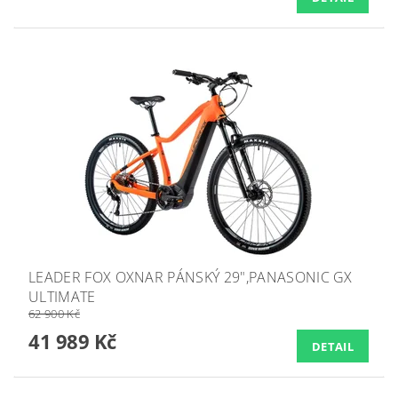
LEADER FOX OXNAR PÁNSKÝ 29",PANASONIC GX
ULTIMATE
62 900 Kč
41 989 Kč
DETAIL