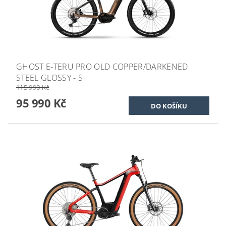
GHOST E-TERU PRO OLD COPPER/DARKENED
STEEL GLOSSY - S
115 990 Kč
95 990 Kč