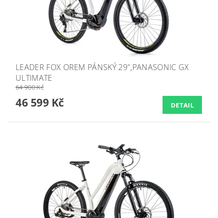
LEADER FOX OREM PÁNSKÝ 29",PANASONIC GX
ULTIMATE
64 900 Kč
46 599 Kč
DETAIL