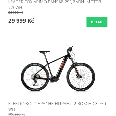
LEADER FOX ARIMO PÁNSKÉ 29", ZADNÍ MOTOR
720WH
36 900 Kč
29 999 Kč
DETAIL
ELEKTROKOLO APACHE HUPAHU 2 BOSCH CX 750
WH
106 990 Kč