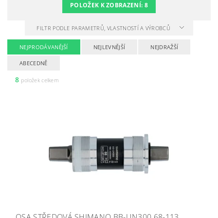
POLOŽEK K ZOBRAZENÍ:
8
FILTR PODLE PARAMETRŮ, VLASTNOSTÍ A VÝROBCŮ
NEJPRODÁVANĚJŠÍ
NEJLEVNĚJŠÍ
NEJDRAŽŠÍ
ABECEDNĚ
8
položek celkem
OSA STŘEDOVÁ SHIMANO BB-UN300 68-113