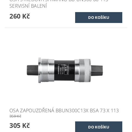
SERVISNÍ BALENÍ
260 Kč
OSA ZAPOUZDŘENÁ BBUN300C13X BSA 73 X 113
359 Kč
305 Kč