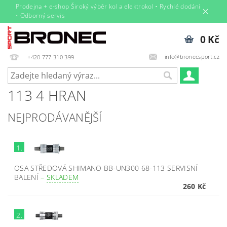
Prodejna + e‑shop Široký výběr kol a elektrokol • Rychlé dodání
• Odborný servis
0 Kč
info@bronecsport.cz
+420 777 310 399
113 4 HRAN
NEJPRODÁVANĚJŠÍ
1.
OSA STŘEDOVÁ SHIMANO BB-UN300 68-113 SERVISNÍ
BALENÍ
–
SKLADEM
260 Kč
2.