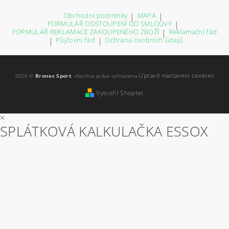
Obchodní podmínky
|
MAPA
|
FORMULÁŘ ODSTOUPENÍ OD SMLOUVY
|
FORMULÁŘ REKLAMACE ZAKOUPENÉHO ZBOŽÍ
|
Reklamační řád
|
Půjčovní řád
|
Ochrana osobních údajů
Upravit nastavení cookies
2026 ©
Bronec Sport
, všechna práva vyhrazena
Vytvořil Shoptet
×
SPLÁTKOVÁ KALKULAČKA ESSOX