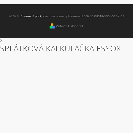
Upravit nastavení cookies
2026 ©
Bronec Sport
, všechna práva vyhrazena
Vytvořil Shoptet
×
SPLÁTKOVÁ KALKULAČKA ESSOX