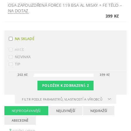
OSA ZAPOUZDŘENÁ FORCE 119 BSA AL MISKY + FE TĚLO
–
NA DOTAZ
399 Kč
NA SKLADĚ
AKCE
NOVINKA
TIP
202
Kč
399
Kč
POLOŽEK K ZOBRAZENÍ:
2
FILTR PODLE PARAMETRŮ, VLASTNOSTÍ A VÝROBCŮ
NEJPRODÁVANĚJŠÍ
NEJLEVNĚJŠÍ
NEJDRAŽŠÍ
ABECEDNĚ
2
položek celkem