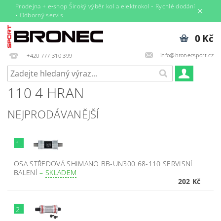
Prodejna + e‑shop Široký výběr kol a elektrokol • Rychlé dodání
• Odborný servis
0 Kč
info@bronecsport.cz
+420 777 310 399
110 4 HRAN
NEJPRODÁVANĚJŠÍ
1.
OSA STŘEDOVÁ SHIMANO BB-UN300 68-110 SERVISNÍ
BALENÍ
–
SKLADEM
202 Kč
2.