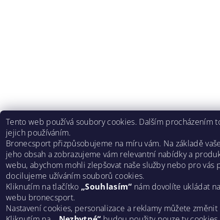
Tento web používá soubory cookies. Dalším procházením to
jejich používáním.
Bronecsport přizpůsobujeme na míru vám. Na základě vaš
jeho obsah a zobrazujeme vám relevantní nabídky a produk
webu, abychom mohli zlepšovat naše služby nebo pro vás p
docilujeme užíváním souborů cookies.
Kliknutím na tlačítko
„Souhlasím“
nám dovolíte ukládat n
webu bronecsport.
Nastavení cookies, personalizace a reklamy můžete změnit
Kliknutím na
„ Nezbytné“
budou použity pouze ty cookies