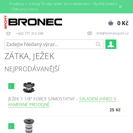
Prodejna + e‑shop Široký výběr kol a elektrokol • Rychlé dodání
• Odborný servis
0 Kč
info@bronecsport.cz
+420 777 310 399
ZÁTKA, JEŽEK
NEJPRODÁVANĚJŠÍ
1.
JEŽEK 1 1/8" FORCE SAMOSTATNÝ
–
SKLADEM IHNED V
KAMENNÉ PRODEJNĚ
25 Kč
2.