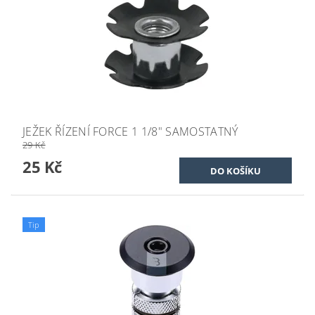
JEŽEK ŘÍZENÍ FORCE 1 1/8" SAMOSTATNÝ
29 Kč
25 Kč
Tip