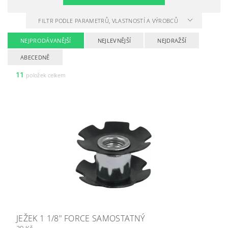
FILTR PODLE PARAMETRŮ, VLASTNOSTÍ A VÝROBCŮ
NEJPRODÁVANĚJŠÍ
NEJLEVNĚJŠÍ
NEJDRAŽŠÍ
ABECEDNĚ
11
položek celkem
JEŽEK 1 1/8" FORCE SAMOSTATNÝ
29 Kč