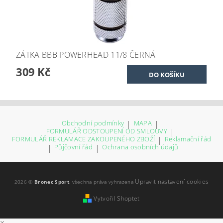
ZÁTKA BBB POWERHEAD 11/8 ČERNÁ
309 Kč
Obchodní podmínky
|
MAPA
|
FORMULÁŘ ODSTOUPENÍ OD SMLOUVY
|
FORMULÁŘ REKLAMACE ZAKOUPENÉHO ZBOŽÍ
|
Reklamační řád
|
Půjčovní řád
|
Ochrana osobních údajů
Upravit nastavení cookies
2026 ©
Bronec Sport
, všechna práva vyhrazena
Vytvořil Shoptet
×