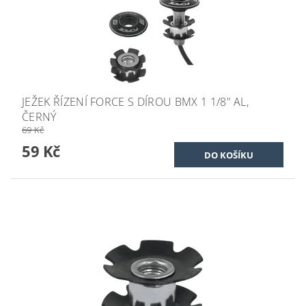
JEŽEK ŘÍZENÍ FORCE S DÍROU BMX 1 1/8" AL,
ČERNÝ
69 Kč
59 Kč