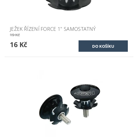
JEŽEK ŘÍZENÍ FORCE 1" SAMOSTATNÝ
19 Kč
16 Kč