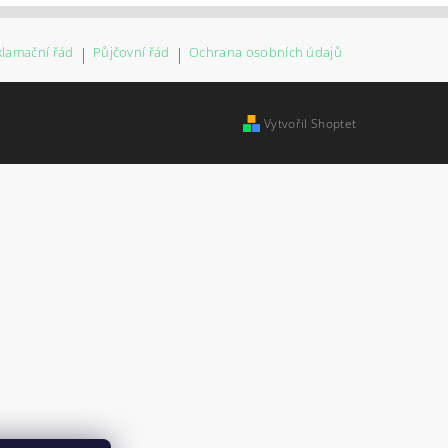
klamační řád
|
Půjčovní řád
|
Ochrana osobních údajů
Vytvořil Shoptet