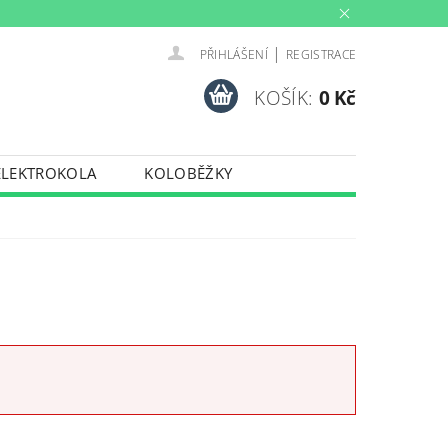
|
PŘIHLÁŠENÍ
REGISTRACE
KOŠÍK:
0 Kč
ELEKTROKOLA
KOLOBĚŽKY
INY
PŮJČOVNA
PORTY
TRENAŽERY