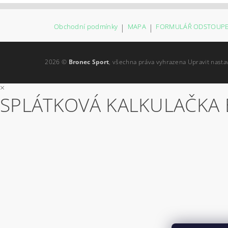
Obchodní podmínky
|
MAPA
|
FORMULÁŘ ODSTOUPE
2026 ©
Bronec Sport
, všechna práva vyhrazena
Upravit nasta
×
SPLÁTKOVÁ KALKULAČKA 