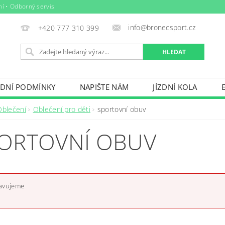
ní • Odborný servis
info@bronecsport.cz
+420 777 310 399
DNÍ PODMÍNKY
NAPIŠTE NÁM
JÍZDNÍ KOLA
DOPLŇKY
TRETRY
OBLEČENÍ
BIO POTRAV
Oblečení
Oblečení pro děti
sportovní obuv
IČE KOL, STŘEŠNÍ BOXY
VODNÍ SPORTY
ZIMNÍ S
ORTOVNÍ OBUV
BAZÉNY
VÝPRODEJ
PŮJČOVNÍ ŘÁD
ravujeme