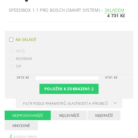
SPEEDBOX 1.1 PRO BOSCH (SMART SYSTEM)
–
SKLADEM
4 731 Kč
NA SKLADĚ
AKCE
NOVINKA
TIP
3973
Kč
4731
Kč
POLOŽEK K ZOBRAZENÍ:
2
FILTR PODLE PARAMETRŮ, VLASTNOSTÍ A VÝROBCŮ
NEJPRODÁVANĚJŠÍ
NEJLEVNĚJŠÍ
NEJDRAŽŠÍ
ABECEDNĚ
2
položek celkem