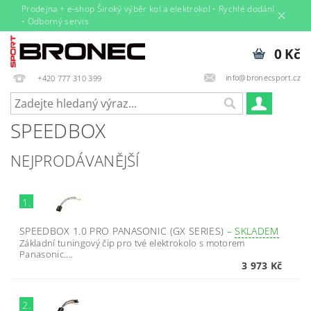
Prodejna + e‑shop Široký výběr kol a elektrokol • Rychlé dodání
• Odborný servis
0 Kč
info@bronecsport.cz
+420 777 310 399
SPEEDBOX
NEJPRODÁVANĚJŠÍ
1.
SPEEDBOX 1.0 PRO PANASONIC (GX SERIES)
–
SKLADEM
Základní tuningový čip pro tvé elektrokolo s motorem
Panasonic....
3 973 Kč
2.