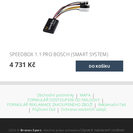
SPEEDBOX 1.1 PRO BOSCH (SMART SYSTEM)
4 731 Kč
Obchodní podmínky
|
MAPA
|
FORMULÁŘ ODSTOUPENÍ OD SMLOUVY
|
FORMULÁŘ REKLAMACE ZAKOUPENÉHO ZBOŽÍ
|
Reklamační řád
|
Půjčovní řád
|
Ochrana osobních údajů
Upravit nastavení cookies
2026 ©
Bronec Sport
, všechna práva vyhrazena