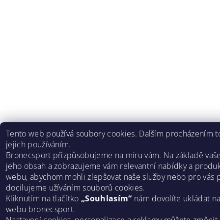
Tento web používá soubory cookies. Dalším procházením to
jejich používáním.
Bronecsport přizpůsobujeme na míru vám. Na základě vaš
jeho obsah a zobrazujeme vám relevantní nabídky a produk
webu, abychom mohli zlepšovat naše služby nebo pro vás p
docilujeme užíváním souborů cookies.
Kliknutím na tlačítko
„Souhlasím“
nám dovolíte ukládat n
webu bronecsport.