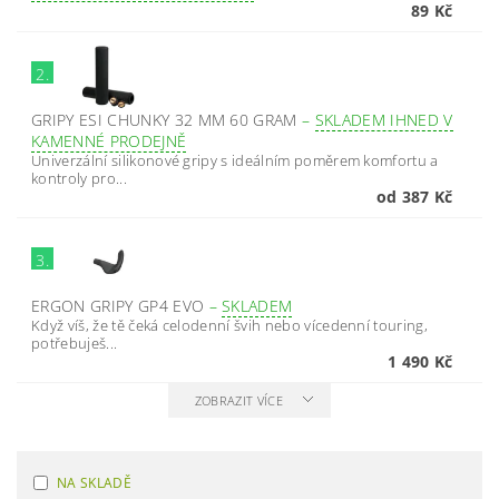
89 Kč
2.
GRIPY ESI CHUNKY 32 MM 60 GRAM
–
SKLADEM IHNED V
KAMENNÉ PRODEJNĚ
Univerzální silikonové gripy s ideálním poměrem komfortu a
kontroly pro...
od 387 Kč
3.
ERGON GRIPY GP4 EVO
–
SKLADEM
Když víš, že tě čeká celodenní švih nebo vícedenní touring,
potřebuješ...
1 490 Kč
ZOBRAZIT VÍCE
NA SKLADĚ