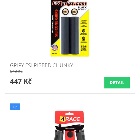
GRIPY ESI RIBBED CHUNKY
549 Kč
447 Kč
DETAIL
Tip