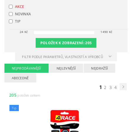
AKCE
NOVINKA
TIP
24
Kč
1490
Kč
POLOŽEK K ZOBRAZENÍ:
205
FILTR PODLE PARAMETRŮ, VLASTNOSTÍ A VÝROBCŮ
NEJPRODÁVANĚJŠÍ
NEJLEVNĚJŠÍ
NEJDRAŽŠÍ
ABECEDNĚ
1
2
3
4
205
položek celkem
Tip