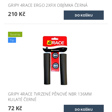
GRIPY 4RACE ERGO 2XFIX OBJÍMKA ČERNÁ
210 Kč
Novinka
Tip
GRIPY 4RACE TVRZENÉ PĚNOVÉ NBR 136MM
KULATÉ ČERNÉ
72 Kč