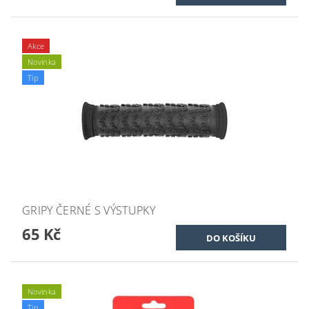
Akce
Novinka
Tip
GRIPY ČERNÉ S VÝSTUPKY
65 Kč
Novinka
Tip