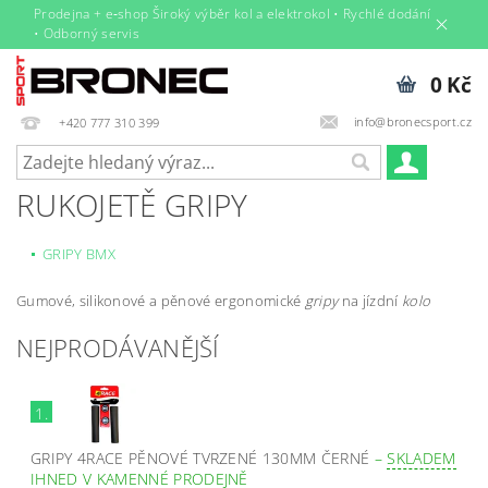
Prodejna + e‑shop Široký výběr kol a elektrokol • Rychlé dodání
• Odborný servis
0 Kč
info@bronecsport.cz
+420 777 310 399
RUKOJETĚ GRIPY
GRIPY BMX
Gumové, silikonové a pěnové ergonomické
gripy
na jízdní
kolo
NEJPRODÁVANĚJŠÍ
1.
GRIPY 4RACE PĚNOVÉ TVRZENÉ 130MM ČERNÉ
–
SKLADEM
IHNED V KAMENNÉ PRODEJNĚ