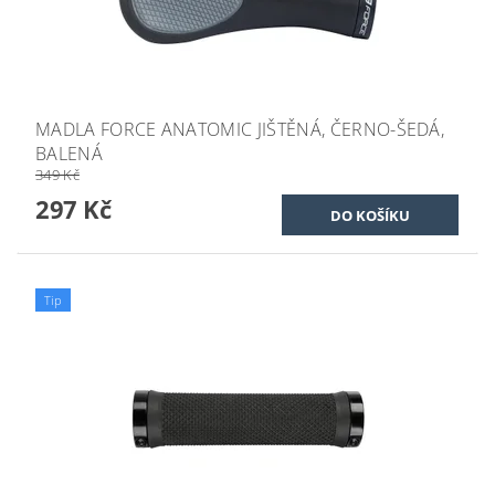
MADLA FORCE ANATOMIC JIŠTĚNÁ, ČERNO-ŠEDÁ,
BALENÁ
349 Kč
297 Kč
Tip