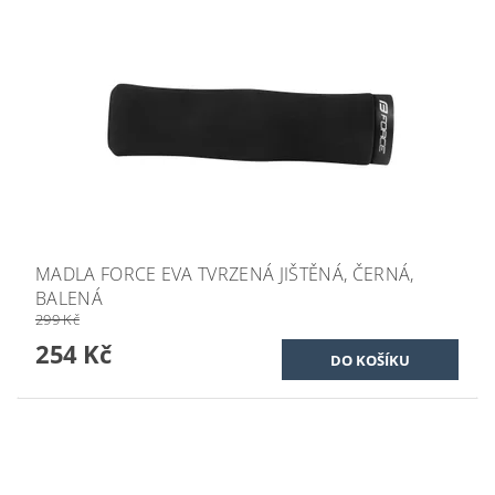
MADLA FORCE EVA TVRZENÁ JIŠTĚNÁ, ČERNÁ,
BALENÁ
299 Kč
254 Kč