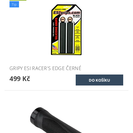
Tip
GRIPY ESI RACER'S EDGE ČERNÉ
499 Kč