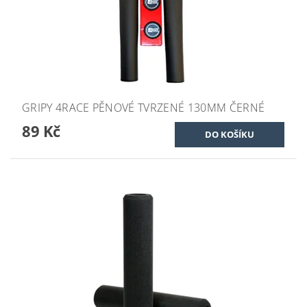
GRIPY 4RACE PĚNOVÉ TVRZENÉ 130MM ČERNÉ
89 Kč