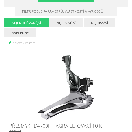
FILTR PODLE PARAMETRŮ, VLASTNOSTÍ A VÝROBCŮ
NEJPRODÁVANĚJŠÍ
NEJLEVNĚJŠÍ
NEJDRAŽŠÍ
ABECEDNĚ
6
položek celkem
PŘESMYK FD4700F TIAGRA LETOVACÍ 10 K
699 Kč