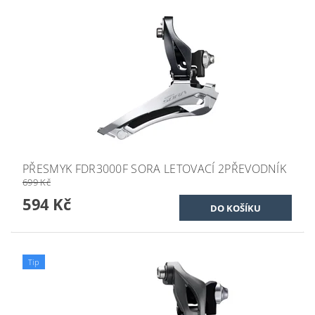
PŘESMYK FDR3000F SORA LETOVACÍ 2PŘEVODNÍK
699 Kč
594 Kč
Tip