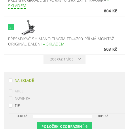
PŘESMYK GRAVEL SH FDRX810 GRX 2X11, NAVÁŘKA
–
SKLADEM
804 Kč
3.
PŘESMYKAČ SHIMANO TIAGRA FD-4700 PŘÍMÁ MONTÁŽ
ORIGINAL BALENÍ
–
SKLADEM
503 Kč
ZOBRAZIT VÍCE
NA SKLADĚ
AKCE
NOVINKA
TIP
330
Kč
804
Kč
POLOŽEK K ZOBRAZENÍ:
6