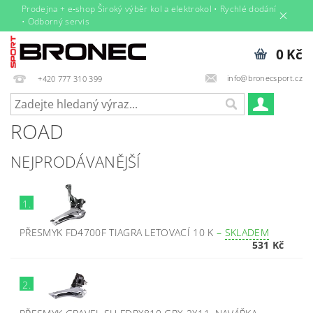
Prodejna + e‑shop Široký výběr kol a elektrokol • Rychlé dodání
• Odborný servis
0 Kč
info@bronecsport.cz
+420 777 310 399
ROAD
NEJPRODÁVANĚJŠÍ
1.
PŘESMYK FD4700F TIAGRA LETOVACÍ 10 K
–
SKLADEM
531 Kč
2.