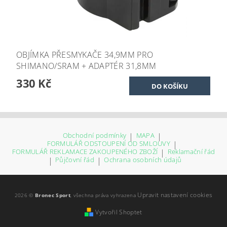
OBJÍMKA PŘESMYKAČE 34,9MM PRO
SHIMANO/SRAM + ADAPTÉR 31,8MM
330 Kč
Obchodní podmínky
|
MAPA
|
FORMULÁŘ ODSTOUPENÍ OD SMLOUVY
|
FORMULÁŘ REKLAMACE ZAKOUPENÉHO ZBOŽÍ
|
Reklamační řád
|
Půjčovní řád
|
Ochrana osobních údajů
Upravit nastavení cookies
2026 ©
Bronec Sport
, všechna práva vyhrazena
Vytvořil Shoptet