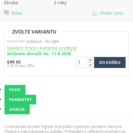
Záruka
2 roky
Dotaz
Hlídat cenu
ZVOLTE VARIANTU
Velikost.: 50-584
SCH-0101287
Skladem ihned v kamenné prodejně
Můžeme doručit do:
11.8.2026
699 Kč
578 Kč bez DPH
POPIS
PARAMETRY
DISKUZE
Continental Double Fighter III je plášť s jemným vzorkem, který se
hladce a tiše odvaluje po asfaltu. Provedení s reflexním pruhem na