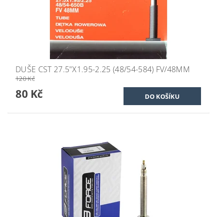
DUŠE CST 27.5"X1.95-2.25 (48/54-584) FV/48MM
120 Kč
80 Kč