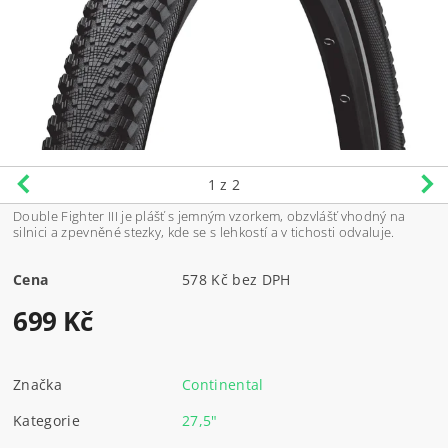
1
z 2
Double Fighter III je plášť s jemným vzorkem, obzvlášť vhodný na
silnici a zpevněné stezky, kde se s lehkostí a v tichosti odvaluje.
Cena
578 Kč bez DPH
699 Kč
Značka
Continental
Kategorie
27,5"