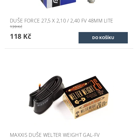
DUŠE FORCE 27,5 X 2,10 / 2,40 FV 48MM LITE
139 Kč
118 Kč
MAXXIS DUŠE WELTER WEIGHT GAL-FV