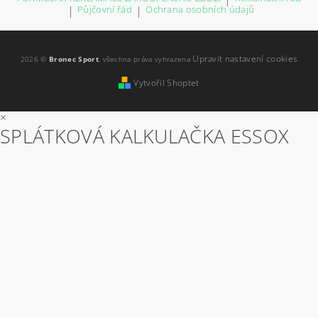
|
Půjčovní řád
|
Ochrana osobních údajů
Upravit nastavení cookies
2026 ©
Bronec Sport
, všechna práva vyhrazena
Vytvořil Shoptet
×
SPLÁTKOVÁ KALKULAČKA ESSOX