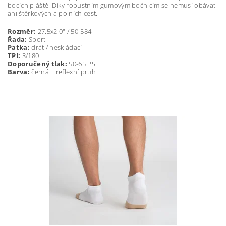
bocích pláště. Díky robustním gumovým bočnicím se nemusí obávat
ani štěrkových a polních cest.
Rozměr:
27.5x2.0" / 50-584
Řada:
Sport
Patka:
drát / neskládací
TPI:
3/180
Doporučený tlak:
50-65 PSI
Barva:
černá + reflexní pruh