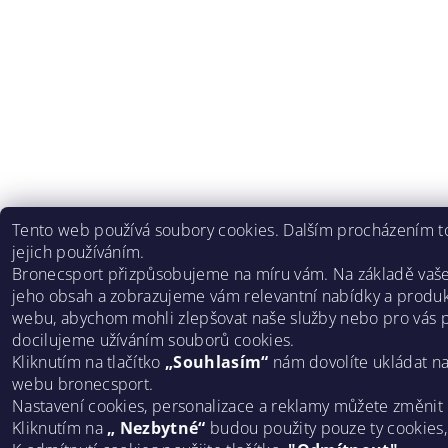
Tento web používá soubory cookies. Dalším procházením to
jejich používáním.
Bronecsport přizpůsobujeme na míru vám. Na základě vaš
jeho obsah a zobrazujeme vám relevantní nabídky a produk
webu, abychom mohli zlepšovat naše služby nebo pro vás p
docilujeme užíváním souborů cookies.
Kliknutím na tlačítko
„Souhlasím“
nám dovolíte ukládat n
webu bronecsport.
Nastavení cookies, personalizace a reklamy můžete změnit
Kliknutím na
„ Nezbytné“
budou použity pouze ty cookies