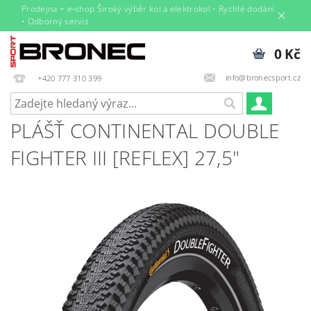
Prodejna + e‑shop Široký výběr kol a elektrokol • Rychlé dodání
• Odborný servis
0 Kč
info@bronecsport.cz
+420 777 310 399
PLÁŠŤ CONTINENTAL DOUBLE
FIGHTER III [REFLEX] 27,5"