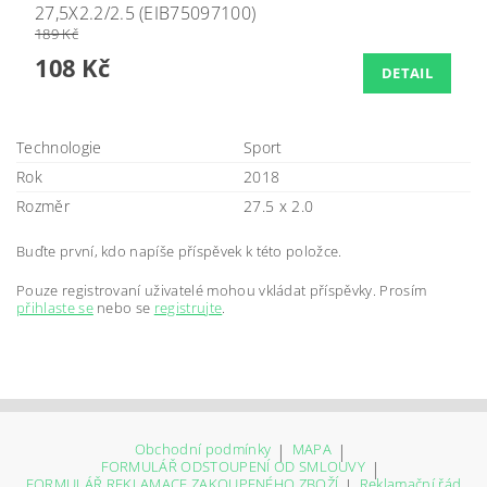
27,5X2.2/2.5 (EIB75097100)
189 Kč
108 Kč
DETAIL
Technologie
Sport
Rok
2018
Rozměr
27.5 x 2.0
Buďte první, kdo napíše příspěvek k této položce.
Pouze registrovaní uživatelé mohou vkládat příspěvky. Prosím
přihlaste se
nebo se
registrujte
.
Obchodní podmínky
|
MAPA
|
FORMULÁŘ ODSTOUPENÍ OD SMLOUVY
|
FORMULÁŘ REKLAMACE ZAKOUPENÉHO ZBOŽÍ
|
Reklamační řád