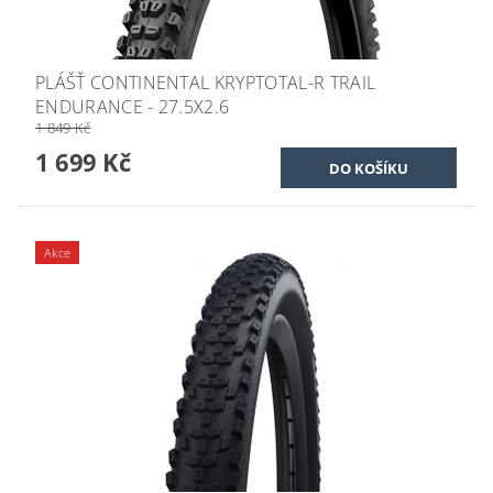
PLÁŠŤ CONTINENTAL KRYPTOTAL-R TRAIL
ENDURANCE - 27.5X2.6
1 849 Kč
1 699 Kč
Akce