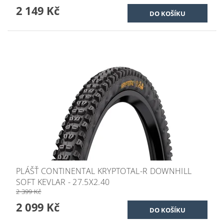
2 149 Kč
PLÁŠŤ CONTINENTAL KRYPTOTAL-R DOWNHILL
SOFT KEVLAR - 27.5X2.40
2 399 Kč
2 099 Kč