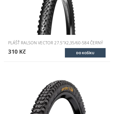
PLÁŠŤ RALSON VECTOR 27.5"X2,35/60-584 ČERNÝ
310 Kč