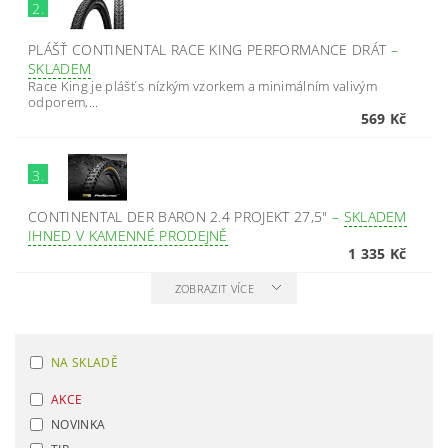
2.
PLÁŠŤ CONTINENTAL RACE KING PERFORMANCE DRÁT
–
SKLADEM
Race King je plášť s nízkým vzorkem a minimálním valivým
odporem,...
569 Kč
3.
CONTINENTAL DER BARON 2.4 PROJEKT 27,5"
–
SKLADEM
IHNED V KAMENNÉ PRODEJNĚ
1 335 Kč
ZOBRAZIT VÍCE
NA SKLADĚ
AKCE
NOVINKA