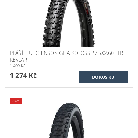
PLÁŠŤ HUTCHINSON GILA KOLOSS 27,5X2,60 TLR
KEVLAR
1 499 Kč
1 274 Kč
Akce