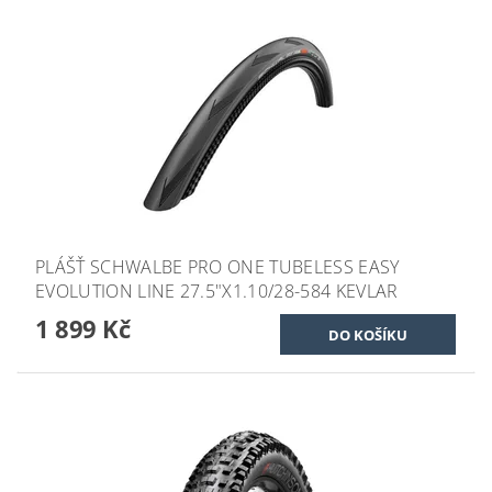
PLÁŠŤ SCHWALBE PRO ONE TUBELESS EASY
EVOLUTION LINE 27.5"X1.10/28-584 KEVLAR
1 899 Kč