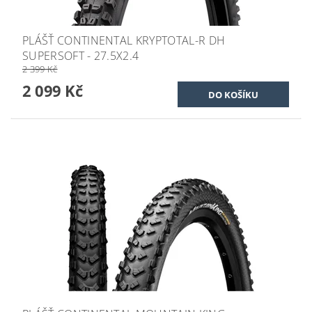
PLÁŠŤ CONTINENTAL KRYPTOTAL-R DH
SUPERSOFT - 27.5X2.4
2 399 Kč
2 099 Kč