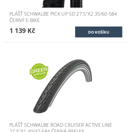
PLÁŠŤ SCHWALBE PICK UP SD 27.5"X2.35/60-584
ČERNÝ E-BIKE
1 139 Kč
PLÁŠŤ SCHWALBE ROAD CRUISER ACTIVE LINE
27.5"X1.40/37-584 ČERNÁ-REFLEX