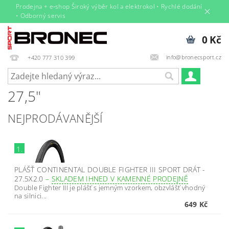
Prodejna + e‑shop Široký výběr kol a elektrokol • Rychlé dodání
• Odborný servis
0 Kč
info@bronecsport.cz
+420 777 310 399
27,5"
NEJPRODÁVANĚJŠÍ
1.
PLÁŠŤ CONTINENTAL DOUBLE FIGHTER III SPORT DRÁT -
27.5X2.0
–
SKLADEM IHNED V KAMENNÉ PRODEJNĚ
Double Fighter III je plášť s jemným vzorkem, obzvlášť vhodný
na silnici...
649 Kč