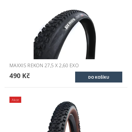
MAXXIS REKON 27,5 X 2,60 EXO
490 Kč
Akce