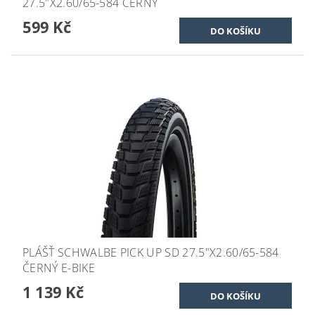
27.5"X2.60/65-584 ČERNÝ
599 Kč
PLÁŠŤ SCHWALBE PICK UP SD 27.5"X2.60/65-584
ČERNÝ E-BIKE
1 139 Kč