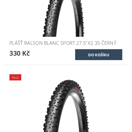
PLÁŠŤ RALSON BLANC SPORT 27.5"X2.35 ČERNÝ
330 Kč
Akce