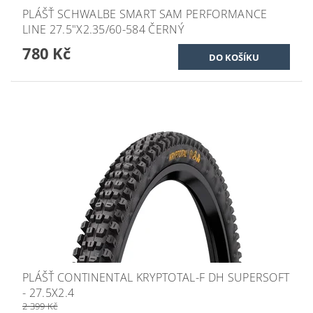
PLÁŠŤ SCHWALBE SMART SAM PERFORMANCE
LINE 27.5"X2.35/60-584 ČERNÝ
780 Kč
PLÁŠŤ CONTINENTAL KRYPTOTAL-F DH SUPERSOFT
- 27.5X2.4
2 399 Kč