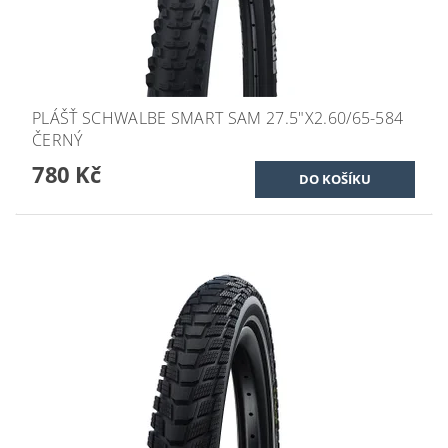
PLÁŠŤ SCHWALBE SMART SAM 27.5"X2.60/65-584
ČERNÝ
780 Kč