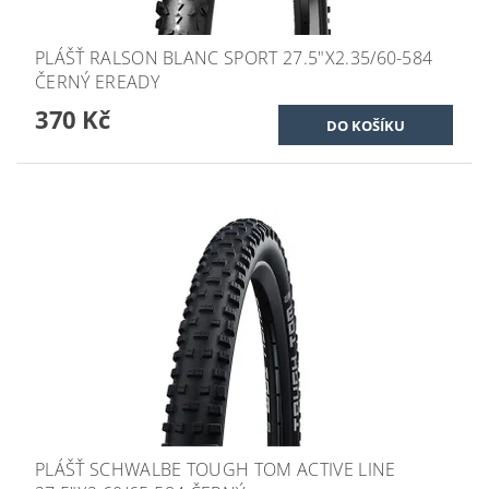
PLÁŠŤ RALSON BLANC SPORT 27.5"X2.35/60-584
ČERNÝ EREADY
370 Kč
PLÁŠŤ SCHWALBE TOUGH TOM ACTIVE LINE