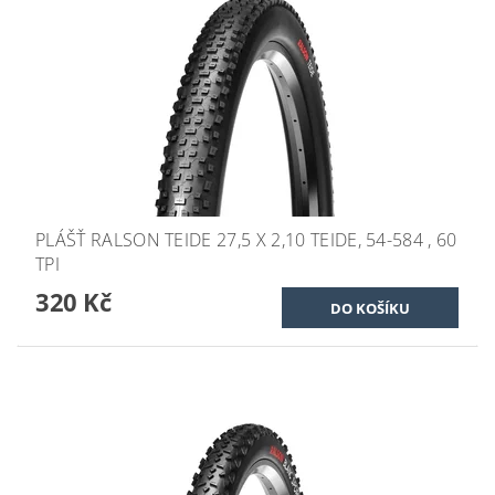
PLÁŠŤ RALSON TEIDE 27,5 X 2,10 TEIDE, 54-584 , 60
TPI
320 Kč