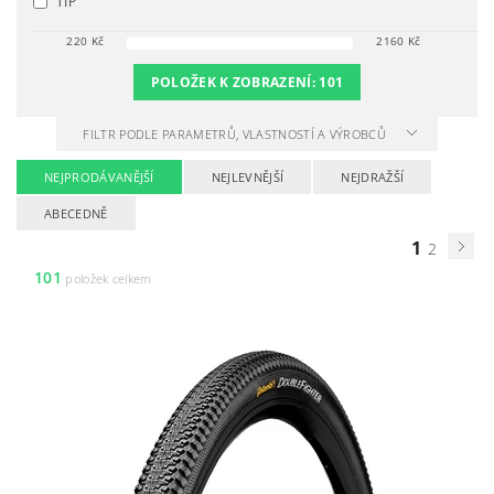
TIP
220
Kč
2160
Kč
POLOŽEK K ZOBRAZENÍ:
101
FILTR PODLE PARAMETRŮ, VLASTNOSTÍ A VÝROBCŮ
NEJPRODÁVANĚJŠÍ
NEJLEVNĚJŠÍ
NEJDRAŽŠÍ
ABECEDNĚ
1
2
101
položek celkem