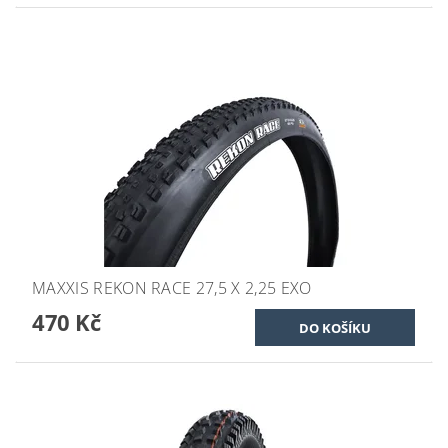
MAXXIS REKON RACE 27,5 X 2,25 EXO
470 Kč