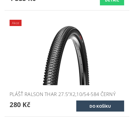
Akce
PLÁŠŤ RALSON THAR 27.5"X2,10/54-584 ČERNÝ
280 Kč