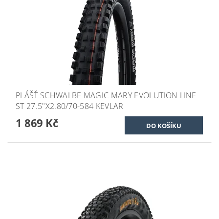
PLÁŠŤ SCHWALBE MAGIC MARY EVOLUTION LINE
ST 27.5"X2.80/70-584 KEVLAR
1 869 Kč