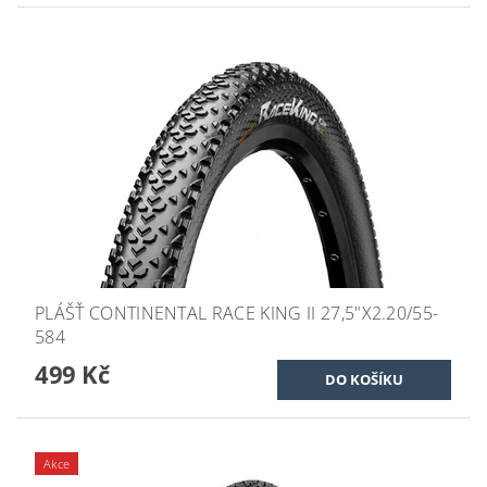
PLÁŠŤ CONTINENTAL RACE KING II 27,5"X2.20/55-
584
499 Kč
Akce