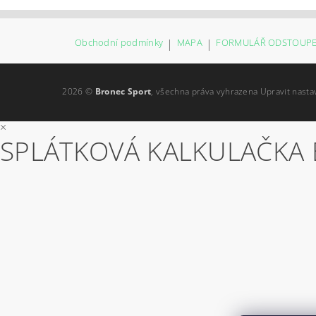
Obchodní podmínky
|
MAPA
|
FORMULÁŘ ODSTOUPE
2026 ©
Bronec Sport
, všechna práva vyhrazena
Upravit nasta
×
SPLÁTKOVÁ KALKULAČKA 