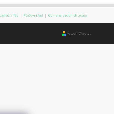
klamační řád
|
Půjčovní řád
|
Ochrana osobních údajů
Vytvořil Shoptet