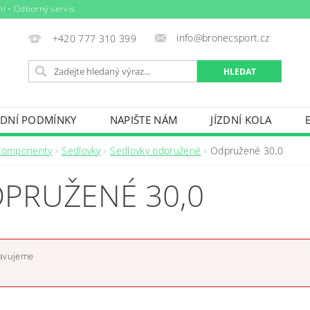
ní • Odborný servis
info@bronecsport.cz
+420 777 310 399
DNÍ PODMÍNKY
NAPIŠTE NÁM
JÍZDNÍ KOLA
DOPLŇKY
TRETRY
OBLEČENÍ
BIO POTRAV
Komponenty
Sedlovky
Sedlovky odpružené
Odpružené 30,0
IČE KOL, STŘEŠNÍ BOXY
VODNÍ SPORTY
ZIMNÍ S
PRUŽENÉ 30,0
BAZÉNY
VÝPRODEJ
PŮJČOVNÍ ŘÁD
ravujeme