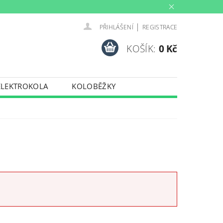
|
PŘIHLÁŠENÍ
REGISTRACE
KOŠÍK:
0 Kč
ELEKTROKOLA
KOLOBĚŽKY
INY
PŮJČOVNA
PORTY
TRENAŽERY