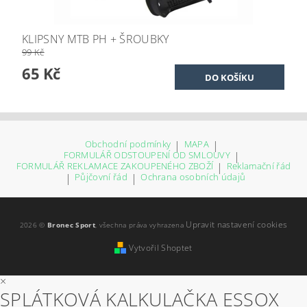
KLIPSNY MTB PH + ŠROUBKY
99 Kč
65 Kč
Obchodní podmínky
|
MAPA
|
FORMULÁŘ ODSTOUPENÍ OD SMLOUVY
|
FORMULÁŘ REKLAMACE ZAKOUPENÉHO ZBOŽÍ
|
Reklamační řád
|
Půjčovní řád
|
Ochrana osobních údajů
Upravit nastavení cookies
2026 ©
Bronec Sport
, všechna práva vyhrazena
Vytvořil Shoptet
×
SPLÁTKOVÁ KALKULAČKA ESSOX