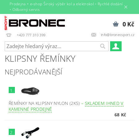
Prodejna + e‑shop Široký výběr kol a elektrokol • Rychlé dodání
• Odborný servis
0 Kč
info@bronecsport.cz
+420 777 310 399
KLIPSNY ŘEMÍNKY
NEJPRODÁVANĚJŠÍ
1.
ŘEMÍNKY NA KLIPSNY NYLON (2KS)
–
SKLADEM IHNED V
KAMENNÉ PRODEJNĚ
68 Kč
2.