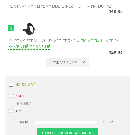
ŘEMÍNKY NA KLIPSNY BBB BIKE&TIGHT
–
NA DOTAZ
143 Kč
3.
KLIPSNY ZEFAL L-XL PLAST ČERNÉ
–
SKLADEM IHNED V
KAMENNÉ PRODEJNĚ
120 Kč
ZOBRAZIT VÍCE
NA SKLADĚ
AKCE
NOVINKA
TIP
65
Kč
450
Kč
POLOŽEK K ZOBRAZENÍ:
10