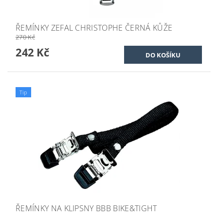
ŘEMÍNKY ZEFAL CHRISTOPHE ČERNÁ KŮŽE
270 Kč
242 Kč
Tip
ŘEMÍNKY NA KLIPSNY BBB BIKE&TIGHT