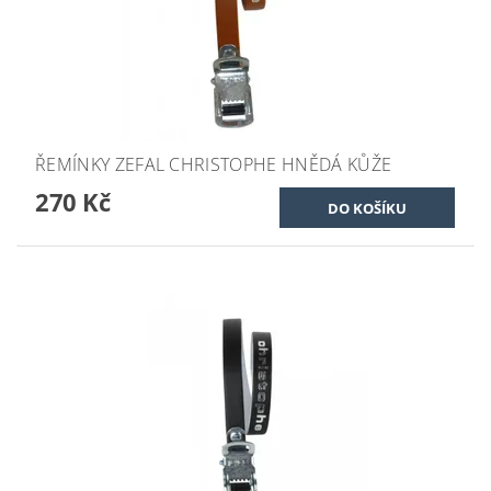
ŘEMÍNKY ZEFAL CHRISTOPHE HNĚDÁ KŮŽE
270 Kč