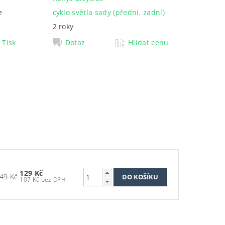
e
cyklo světla sady (přední, zadní)
2 roky
Tisk
Dotaz
Hlídat cenu
129 Kč
49 Kč
107 Kč bez DPH