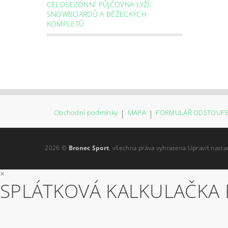
CELOSEZÓNNÍ PŮJČOVNA LYŽÍ,
SNOWBOARDŮ A BĚŽECKÝCH
KOMPLETŮ
Obchodní podmínky
|
MAPA
|
FORMULÁŘ ODSTOUPE
2026 ©
Bronec Sport
, všechna práva vyhrazena
Upravit nasta
×
SPLÁTKOVÁ KALKULAČKA 