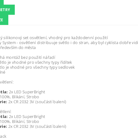
ETRY
ZE
ký silikonový set osvětlení, vhodný pro každodenní použití
 System - osvětlení distribuuje světlo i do stran, aby byl cyklista dobře vid
ředevším do města
há montáž bez použití nářadí
ětlo je vhodné pro všechny typy řídítek
tlo je vhodné pro všechny typy sedlovek
lné
větlení:
tla:
2x LED SuperBright
100%, Blikání, Strobo
rie:
2x CR 2032 3V (součástí balení)
ětlení:
tla:
2x LED SuperBright
100%, Blikání, Strobo
rie:
2x CR 2032 3V (součástí balení)
ack