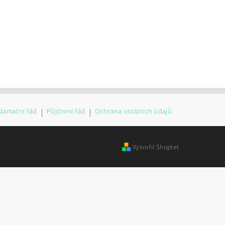
klamační řád
|
Půjčovní řád
|
Ochrana osobních údajů
Vytvořil Shoptet