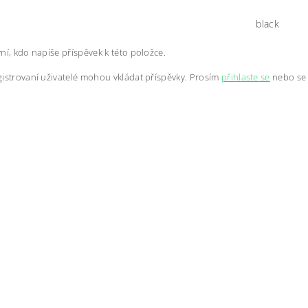
black
ní, kdo napíše příspěvek k této položce.
istrovaní uživatelé mohou vkládat příspěvky. Prosím
přihlaste se
nebo s