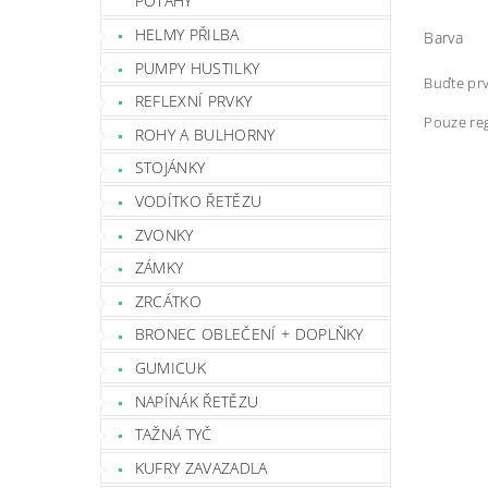
POTAHY
HELMY PŘILBA
Barva
PUMPY HUSTILKY
Buďte prv
REFLEXNÍ PRVKY
Pouze reg
ROHY A BULHORNY
STOJÁNKY
VODÍTKO ŘETĚZU
ZVONKY
ZÁMKY
ZRCÁTKO
BRONEC OBLEČENÍ + DOPLŇKY
GUMICUK
NAPÍNÁK ŘETĚZU
TAŽNÁ TYČ
KUFRY ZAVAZADLA