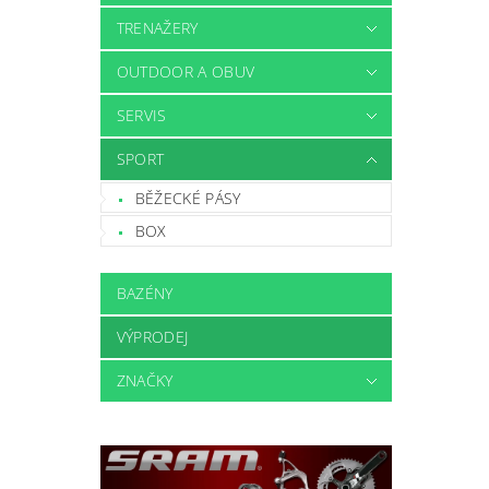
TRENAŽERY
OUTDOOR A OBUV
SERVIS
SPORT
BĚŽECKÉ PÁSY
BOX
BAZÉNY
VÝPRODEJ
ZNAČKY