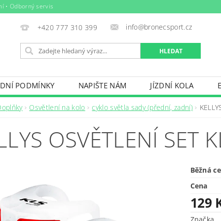
ní • Odborný servis
info@bronecsport.cz
+420 777 310 399
DNÍ PODMÍNKY
NAPIŠTE NÁM
JÍZDNÍ KOLA
DOPLŇKY
TRETRY
OBLEČENÍ
BIO POTRAV
Doplňky
Osvětlení na kolo
cyklo světla sady (přední, zadní)
KELLYS
IČE KOL, STŘEŠNÍ BOXY
VODNÍ SPORTY
ZIMNÍ S
LLYS OSVĚTLENÍ SET K
BAZÉNY
VÝPRODEJ
PŮJČOVNÍ ŘÁD
Běžná c
Cena
129 
Značka