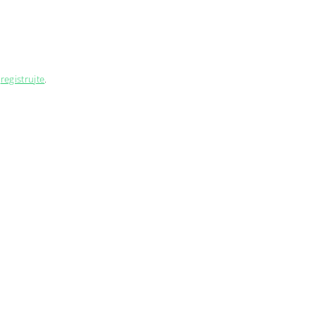
e
registrujte
.