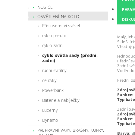
NOSIČE
PARAM
OSVĚTLENÍ NA KOLO
DISKU
Příslušenství světel
cyklo přední
Malý, leh
SideSafety
cyklo zadní
Vhodný p
cyklo světla sady (přední,
Jednoduc
zadní)
Přední sv
Zadní svě
ruční svítilny
Voděodo
Přední os
čelovky
Zdroj svě
Powerbank
Funkce:
Typ bate
Baterie a nabíječky
Zadní osv
Lucerny
Zdroj svě
Funkce:
Dynamo
Typ bate
PŘEPRAVNÍ VAKY, BRAŠNY, KUFRY,
Barva:
Bl