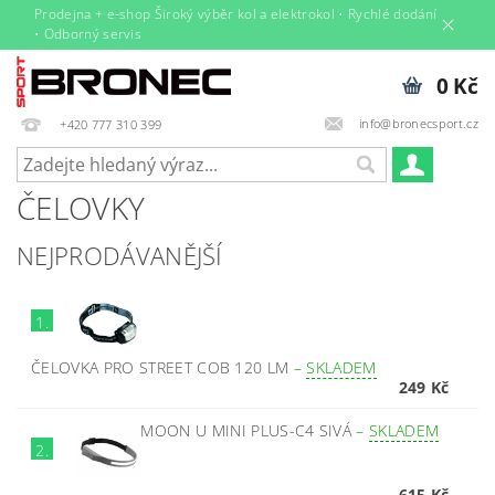
Prodejna + e‑shop Široký výběr kol a elektrokol • Rychlé dodání
• Odborný servis
0 Kč
info@bronecsport.cz
+420 777 310 399
ČELOVKY
NEJPRODÁVANĚJŠÍ
1.
ČELOVKA PRO STREET COB 120 LM
–
SKLADEM
249 Kč
MOON U MINI PLUS-C4 SIVÁ
–
SKLADEM
2.
615 Kč