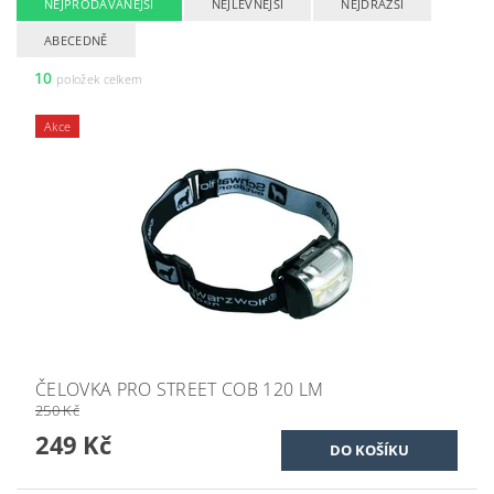
NEJPRODÁVANĚJŠÍ
NEJLEVNĚJŠÍ
NEJDRAŽŠÍ
ABECEDNĚ
10
položek celkem
Akce
ČELOVKA PRO STREET COB 120 LM
250 Kč
249 Kč