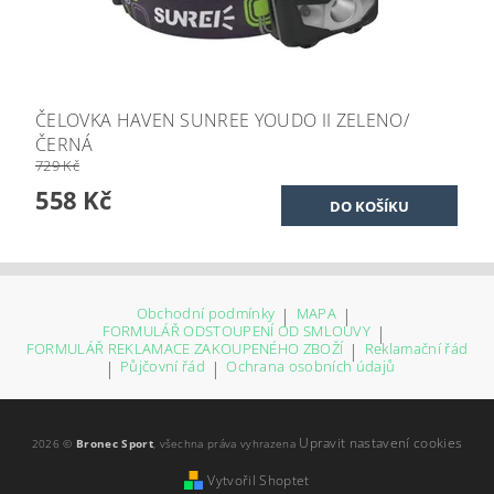
ČELOVKA HAVEN SUNREE YOUDO II ZELENO/
ČERNÁ
729 Kč
558 Kč
Obchodní podmínky
|
MAPA
|
FORMULÁŘ ODSTOUPENÍ OD SMLOUVY
|
FORMULÁŘ REKLAMACE ZAKOUPENÉHO ZBOŽÍ
|
Reklamační řád
|
Půjčovní řád
|
Ochrana osobních údajů
Upravit nastavení cookies
2026 ©
Bronec Sport
, všechna práva vyhrazena
Vytvořil Shoptet