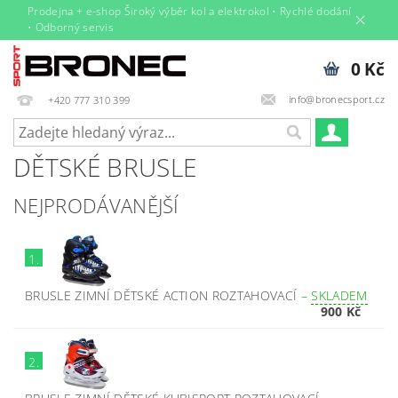
Prodejna + e‑shop Široký výběr kol a elektrokol • Rychlé dodání
• Odborný servis
0 Kč
info@bronecsport.cz
+420 777 310 399
DĚTSKÉ BRUSLE
NEJPRODÁVANĚJŠÍ
1.
BRUSLE ZIMNÍ DĚTSKÉ ACTION ROZTAHOVACÍ
–
SKLADEM
900 Kč
2.