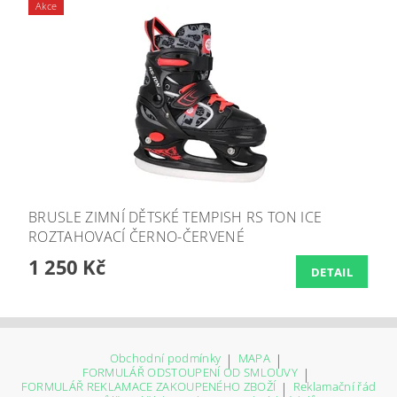
Akce
BRUSLE ZIMNÍ DĚTSKÉ TEMPISH RS TON ICE
ROZTAHOVACÍ ČERNO-ČERVENÉ
1 250 Kč
DETAIL
Obchodní podmínky
|
MAPA
|
FORMULÁŘ ODSTOUPENÍ OD SMLOUVY
|
FORMULÁŘ REKLAMACE ZAKOUPENÉHO ZBOŽÍ
|
Reklamační řád