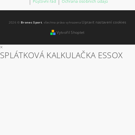
|
Půjčovní řád
|
Ochrana osobních údajů
Upravit nastavení cookies
2026 ©
Bronec Sport
, všechna práva vyhrazena
Vytvořil Shoptet
×
SPLÁTKOVÁ KALKULAČKA ESSOX