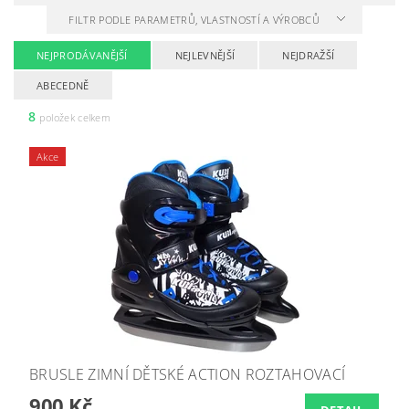
FILTR PODLE PARAMETRŮ, VLASTNOSTÍ A VÝROBCŮ
NEJPRODÁVANĚJŠÍ
NEJLEVNĚJŠÍ
NEJDRAŽŠÍ
ABECEDNĚ
8
položek celkem
Akce
BRUSLE ZIMNÍ DĚTSKÉ ACTION ROZTAHOVACÍ
900 Kč