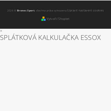
Upravit nastavení cookies
2026 ©
Bronec Sport
, všechna práva vyhrazena
Vytvořil Shoptet
×
SPLÁTKOVÁ KALKULAČKA ESSOX