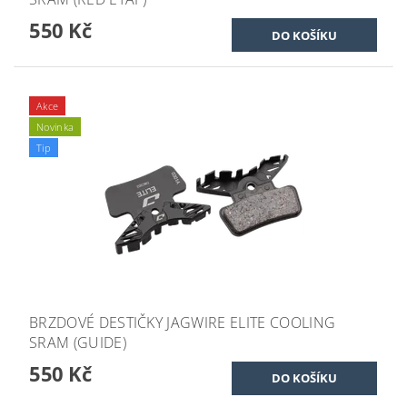
550 Kč
Akce
Novinka
Tip
BRZDOVÉ DESTIČKY JAGWIRE ELITE COOLING
SRAM (GUIDE)
550 Kč