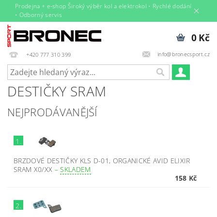
Prodejna + e‑shop Široký výběr kol a elektrokol • Rychlé dodání
• Odborný servis
0 Kč
info@bronecsport.cz
+420 777 310 399
DESTIČKY SRAM
NEJPRODÁVANĚJŠÍ
1.
BRZDOVÉ DESTIČKY KLS D-01, ORGANICKÉ AVID ELIXIR
SRAM X0/XX
–
SKLADEM
158 Kč
2.