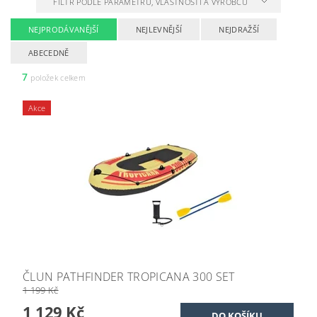
FILTR PODLE PARAMETRŮ, VLASTNOSTÍ A VÝROBCŮ
NEJPRODÁVANĚJŠÍ
NEJLEVNĚJŠÍ
NEJDRAŽŠÍ
ABECEDNĚ
7
položek celkem
Akce
ČLUN PATHFINDER TROPICANA 300 SET
1 199 Kč
1 129 Kč