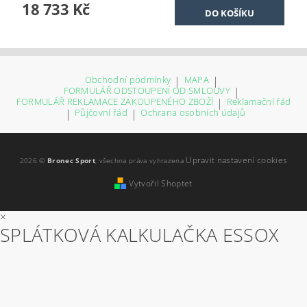
18 733 Kč
Obchodní podmínky
|
MAPA
|
FORMULÁŘ ODSTOUPENÍ OD SMLOUVY
|
FORMULÁŘ REKLAMACE ZAKOUPENÉHO ZBOŽÍ
|
Reklamační řád
|
Půjčovní řád
|
Ochrana osobních údajů
Upravit nastavení cookies
2026 ©
Bronec Sport
, všechna práva vyhrazena
Vytvořil Shoptet
×
SPLÁTKOVÁ KALKULAČKA ESSOX