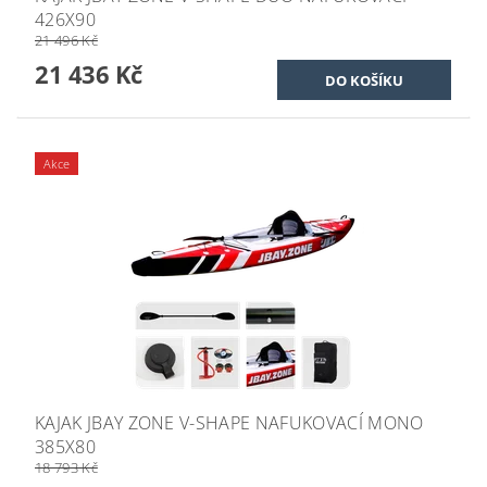
426X90
21 496 Kč
21 436 Kč
Akce
KAJAK JBAY ZONE V-SHAPE NAFUKOVACÍ MONO
385X80
18 793 Kč