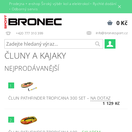
Prodejna + e‑shop Široký výběr kol a elektrokol • Rychlé dodání
• Odborný servis
0 Kč
info@bronecsport.cz
+420 777 310 399
ČLUNY A KAJAKY
NEJPRODÁVANĚJŠÍ
1.
ČLUN PATHFINDER TROPICANA 300 SET
–
NA DOTAZ
1 129 Kč
2.