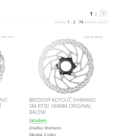
1
2
1
2
74
Stránka
z
-
položek celkem
:
HR-91510
Kód:
HR-98028
ANO
BRZDOVÝ KOTOUČ SHIMANO
Í
SM-RT30 180MM ORIGINAL
BALENÍ
Skladem
Značka:
Shimano
Záruka: 2 roky