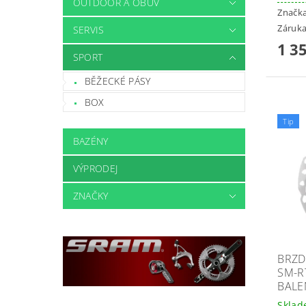
OUTDOOR A OBUV
Značk
Záruka
SERVIS
1 3
SPORT
BĚŽECKÉ PÁSY
BOX
Tip
BAZÉNY
VÝPRODEJ
ZNAČKY
BRZD
SM-R
BALE
Skla