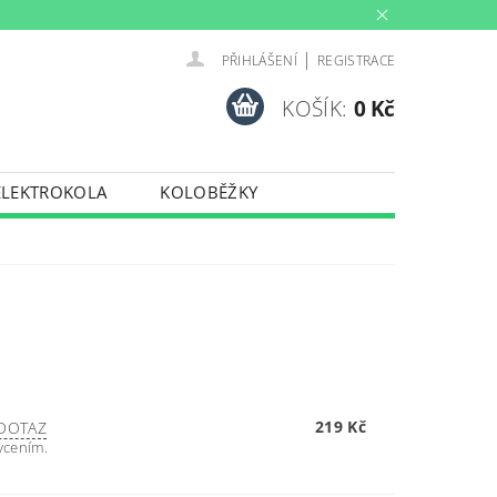
|
PŘIHLÁŠENÍ
REGISTRACE
KOŠÍK:
0 Kč
ELEKTROKOLA
KOLOBĚŽKY
INY
PŮJČOVNA
PORTY
TRENAŽERY
219 Kč
DOTAZ
ycením.