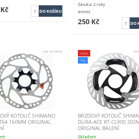
Záruka: 2 roky
 Kč
410 Kč
250 Kč
Kód:
HR-58455
Kód
Akce
Tip
OVÝ KOTOUČ SHIMANO
BRZDOVÝ KOTOUČ SHIM
T64 160MM ORIGINAL
DURA-ACE RT-CL900 203
NÍ
ORIGINAL BALENÍ
dem
Skladem