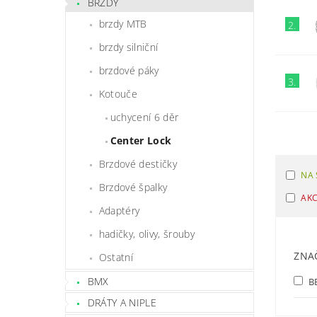
BRZDY
brzdy MTB
2.
brzdy silniční
brzdové páky
3.
Kotouče
uchycení 6 děr
Center Lock
Brzdové destičky
NA 
Brzdové špalky
AK
Adaptéry
hadičky, olivy, šrouby
ZNA
Ostatní
BMX
B
DRÁTY A NIPLE