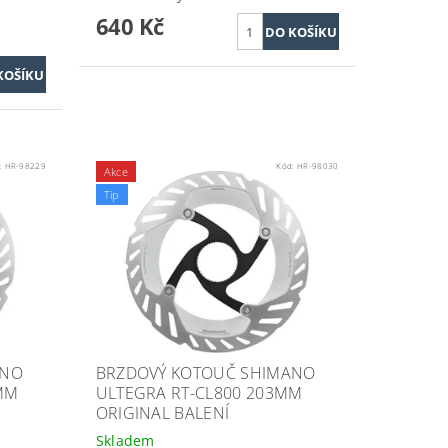
640 Kč
:
HR-98229
Kód:
HR-98030
Akce
Tip
ANO
BRZDOVÝ KOTOUČ SHIMANO
MM
ULTEGRA RT-CL800 203MM
ORIGINAL BALENÍ
Skladem