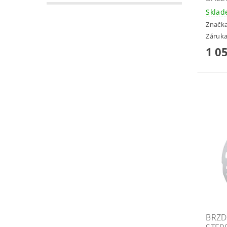
Skla
Značk
Záruka
1 0
BRZD