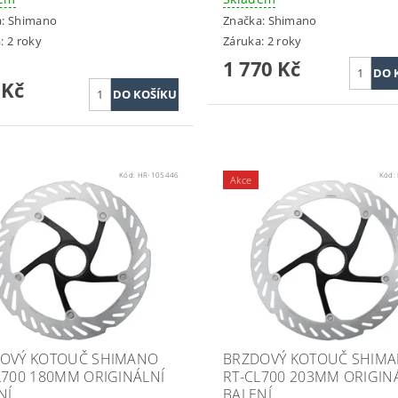
a:
Shimano
Značka:
Shimano
: 2 roky
Záruka: 2 roky
1 770 Kč
 Kč
Kód:
HR-105446
Kód:
Akce
OVÝ KOTOUČ SHIMANO
BRZDOVÝ KOTOUČ SHIM
L700 180MM ORIGINÁLNÍ
RT-CL700 203MM ORIGIN
NÍ
BALENÍ