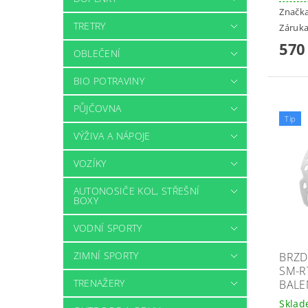
Značk
TRETRY
Záruka
570
OBLEČENÍ
BIO POTRAVINY
PŮJČOVNA
Tip
VÝŽIVA A NÁPOJE
VOZÍKY
AUTONOSIČE KOL, STŘEŠNÍ
BOXY
VODNÍ SPORTY
ZIMNÍ SPORTY
BRZD
SM-R
TRENAŽERY
BALE
Skla