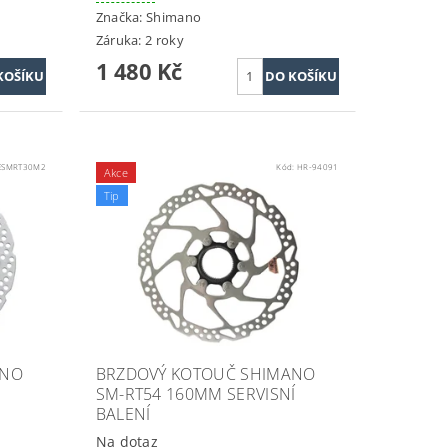
Značka:
Shimano
Záruka: 2 roky
1 480 Kč
ESMRT30M2
Kód:
HR-94091
Akce
Tip
ANO
BRZDOVÝ KOTOUČ SHIMANO
SM-RT54 160MM SERVISNÍ
BALENÍ
Na dotaz