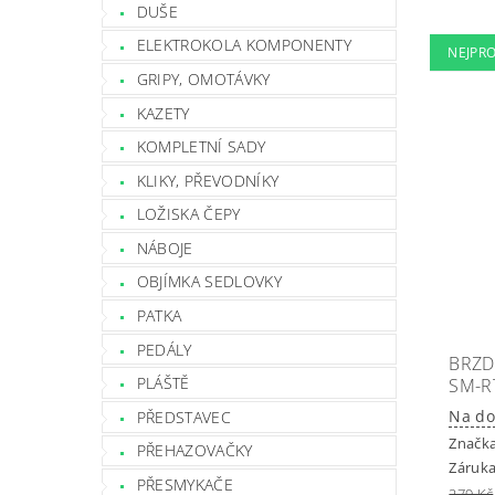
DUŠE
ELEKTROKOLA KOMPONENTY
NEJPR
GRIPY, OMOTÁVKY
KAZETY
KOMPLETNÍ SADY
KLIKY, PŘEVODNÍKY
LOŽISKA ČEPY
NÁBOJE
OBJÍMKA SEDLOVKY
PATKA
PEDÁLY
BRZD
PLÁŠTĚ
SM-R
Na do
PŘEDSTAVEC
Značk
PŘEHAZOVAČKY
Záruka
PŘESMYKAČE
279 Kč