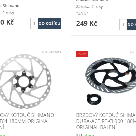
a:
Shimano
Záruka: 2 roky
: 2 roky
349 Kč
50 Kč
249 Kč
Kód:
HR-73033
Kód:
Akce
OVÝ KOTOUČ SHIMANO
BRZDOVÝ KOTOUČ SHIM
T64 180MM ORIGINAL
DURA-ACE RT-CL900 180
NÍ
ORIGINAL BALENÍ
dem
Skladem