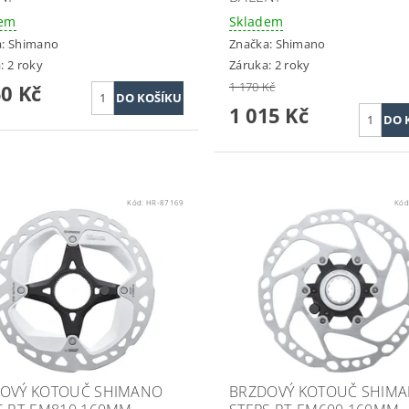
dem
Skladem
a:
Shimano
Značka:
Shimano
: 2 roky
Záruka: 2 roky
1 170 Kč
50 Kč
1 015 Kč
Kód:
HR-87169
Kód
OVÝ KOTOUČ SHIMANO
BRZDOVÝ KOTOUČ SHIM