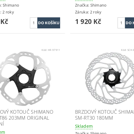
a:
Shimano
Značka:
Shimano
: 2 roky
Záruka: 2 roky
 Kč
1 920 Kč
Kód:
HR-97911
Kód:
SCH-
OVÝ KOTOUČ SHIMANO
BRZDOVÝ KOTOUČ SHIM
T86 203MM ORIGINAL
SM-RT30 180MM
NÍ
Skladem
dem
Značka:
Shimano