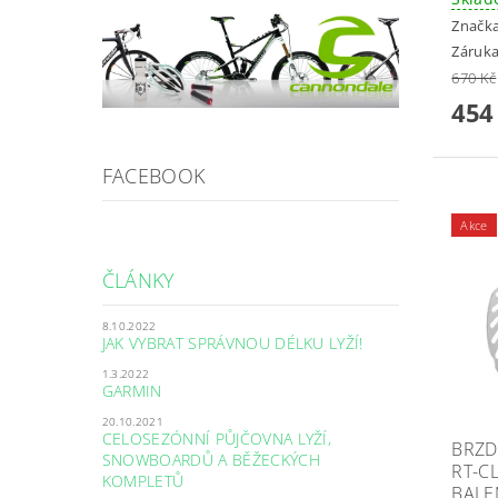
Značk
Záruka
670 Kč
454
FACEBOOK
Akce
ČLÁNKY
8.10.2022
JAK VYBRAT SPRÁVNOU DÉLKU LYŽÍ!
1.3.2022
GARMIN
20.10.2021
CELOSEZÓNNÍ PŮJČOVNA LYŽÍ,
BRZD
SNOWBOARDŮ A BĚŽECKÝCH
RT-C
KOMPLETŮ
BALE