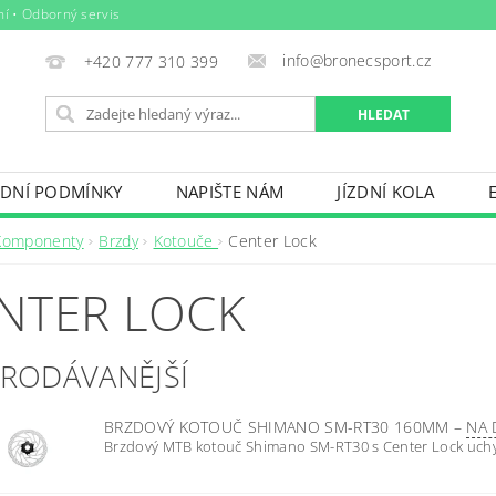
ní • Odborný servis
info@bronecsport.cz
+420 777 310 399
DNÍ PODMÍNKY
NAPIŠTE NÁM
JÍZDNÍ KOLA
DOPLŇKY
TRETRY
OBLEČENÍ
BIO POTRAV
Komponenty
Brzdy
Kotouče
Center Lock
IČE KOL, STŘEŠNÍ BOXY
VODNÍ SPORTY
ZIMNÍ S
NTER LOCK
BAZÉNY
VÝPRODEJ
PŮJČOVNÍ ŘÁD
PRODÁVANĚJŠÍ
BRZDOVÝ KOTOUČ SHIMANO SM-RT30 160MM
–
NA 
Brzdový MTB kotouč Shimano SM-RT30 s Center Lock uch