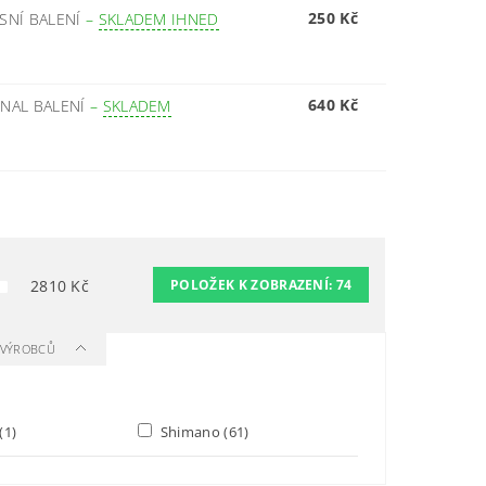
250 Kč
SNÍ BALENÍ
–
SKLADEM IHNED
640 Kč
NAL BALENÍ
–
SKLADEM
2810
Kč
POLOŽEK K ZOBRAZENÍ:
74
A VÝROBCŮ
(1)
Shimano
(61)