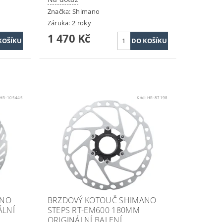
Značka:
Shimano
Záruka: 2 roky
1 470 Kč
HR-105445
Kód:
HR-87198
ANO
BRZDOVÝ KOTOUČ SHIMANO
ÁLNÍ
STEPS RT-EM600 180MM
ORIGINÁLNÍ BALENÍ