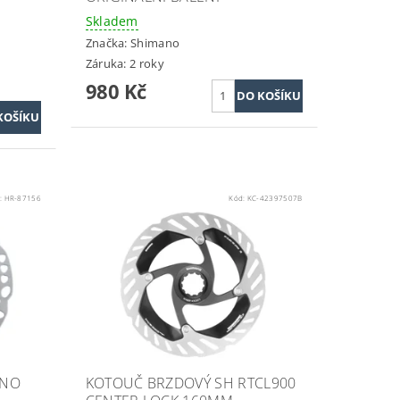
Skladem
Značka:
Shimano
Záruka: 2 roky
980 Kč
:
HR-87156
Kód:
KC-42397507B
ANO
KOTOUČ BRZDOVÝ SH RTCL900