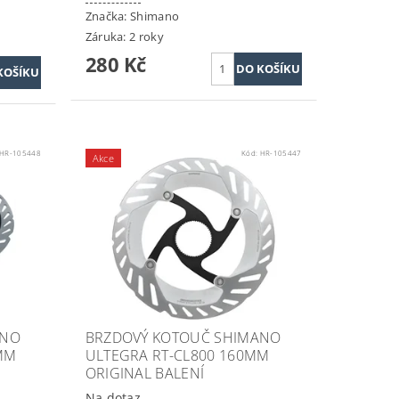
Značka:
Shimano
Záruka: 2 roky
280 Kč
HR-105448
Kód:
HR-105447
Akce
ANO
BRZDOVÝ KOTOUČ SHIMANO
MM
ULTEGRA RT-CL800 160MM
ORIGINAL BALENÍ
Na dotaz