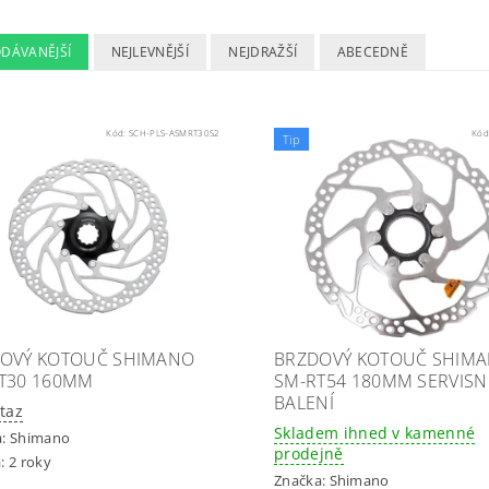
ODÁVANĚJŠÍ
NEJLEVNĚJŠÍ
NEJDRAŽŠÍ
ABECEDNĚ
Kód:
SCH-PLS-ASMRT30S2
Kód
Tip
OVÝ KOTOUČ SHIMANO
BRZDOVÝ KOTOUČ SHIM
T30 160MM
SM-RT54 180MM SERVISN
BALENÍ
taz
Skladem ihned v kamenné
a:
Shimano
prodejně
: 2 roky
Značka:
Shimano