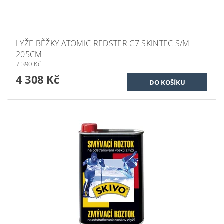
LYŽE BĚŽKY ATOMIC REDSTER C7 SKINTEC S/M
205CM
7 390 Kč
4 308 Kč