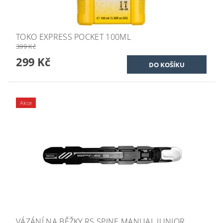
TOKO EXPRESS POCKET 100ML
399 Kč
299 Kč
Akce
VÁZÁNÍ NA BĚŽKY RS SPINE MANUAL JUNIOR