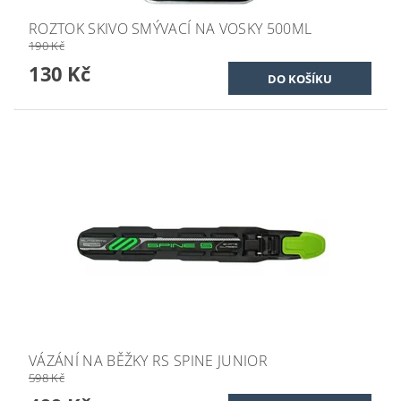
ROZTOK SKIVO SMÝVACÍ NA VOSKY 500ML
190 Kč
130 Kč
VÁZÁNÍ NA BĚŽKY RS SPINE JUNIOR
598 Kč