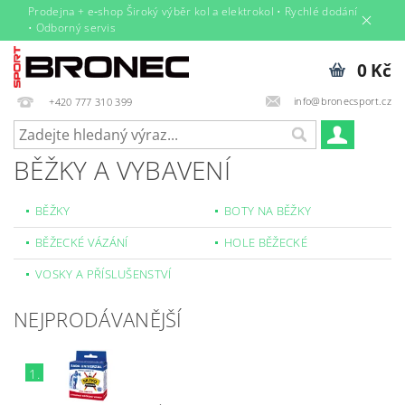
Prodejna + e‑shop Široký výběr kol a elektrokol • Rychlé dodání
• Odborný servis
0 Kč
info@bronecsport.cz
+420 777 310 399
BĚŽKY A VYBAVENÍ
BĚŽKY
BOTY NA BĚŽKY
BĚŽECKÉ VÁZÁNÍ
HOLE BĚŽECKÉ
VOSKY A PŘÍSLUŠENSTVÍ
NEJPRODÁVANĚJŠÍ
1.