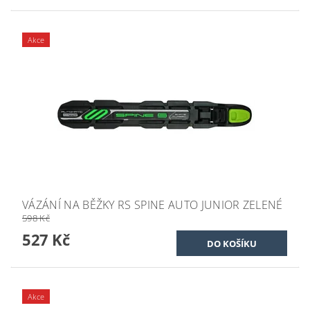
Akce
VÁZÁNÍ NA BĚŽKY RS SPINE AUTO JUNIOR ZELENÉ
598 Kč
527 Kč
Akce