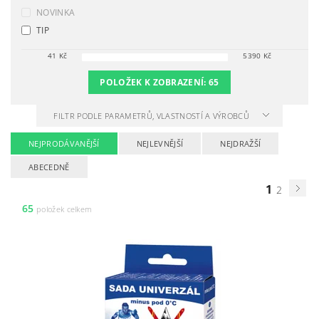
NOVINKA
TIP
41
Kč
5390
Kč
POLOŽEK K ZOBRAZENÍ:
65
FILTR PODLE PARAMETRŮ, VLASTNOSTÍ A VÝROBCŮ
NEJPRODÁVANĚJŠÍ
NEJLEVNĚJŠÍ
NEJDRAŽŠÍ
ABECEDNĚ
1
2
65
položek celkem