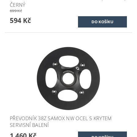
ČERNÝ
699 Kč
594 Kč
PŘEVODNÍK 38Z SAMOX NW OCEL S KRYTEM
SERVISNÍ BALENÍ
1 460 Kč