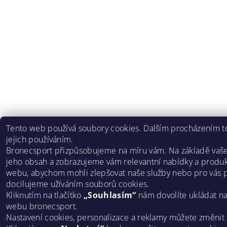
Tento web používá soubory cookies. Dalším procházením to
jejich používáním.
Bronecsport přizpůsobujeme na míru vám. Na základě vaš
jeho obsah a zobrazujeme vám relevantní nabídky a produk
webu, abychom mohli zlepšovat naše služby nebo pro vás p
docilujeme užíváním souborů cookies.
Kliknutím na tlačítko
„Souhlasím“
nám dovolíte ukládat n
webu bronecsport.
Nastavení cookies, personalizace a reklamy můžete změnit