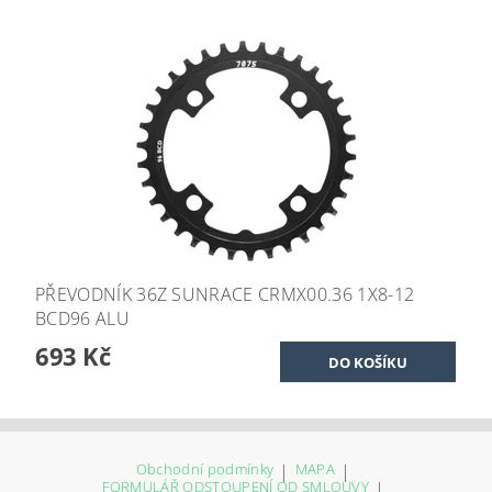
PŘEVODNÍK 36Z SUNRACE CRMX00.36 1X8-12
BCD96 ALU
693 Kč
Obchodní podmínky
|
MAPA
|
FORMULÁŘ ODSTOUPENÍ OD SMLOUVY
|