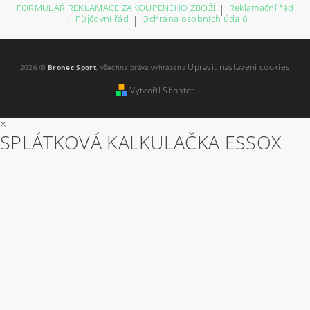
FORMULÁŘ REKLAMACE ZAKOUPENÉHO ZBOŽÍ
|
Reklamační řád
|
Půjčovní řád
|
Ochrana osobních údajů
Upravit nastavení cookies
2026 ©
Bronec Sport
, všechna práva vyhrazena
Vytvořil Shoptet
×
SPLÁTKOVÁ KALKULAČKA ESSOX