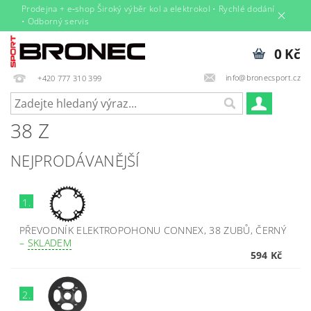
Prodejna + e‑shop Široký výběr kol a elektrokol • Rychlé dodání
• Odborný servis
0 Kč
info@bronecsport.cz
+420 777 310 399
38 Z
NEJPRODÁVANĚJŠÍ
1.
PŘEVODNÍK ELEKTROPOHONU CONNEX, 38 ZUBŮ, ČERNÝ
–
SKLADEM
594 Kč
2.