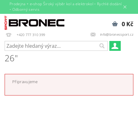
Prodejna + e‑shop Široký výběr kol a elektrokol • Rychlé dodání
• Odborný servis
0 Kč
info@bronecsport.cz
+420 777 310 399
26"
Připravujeme