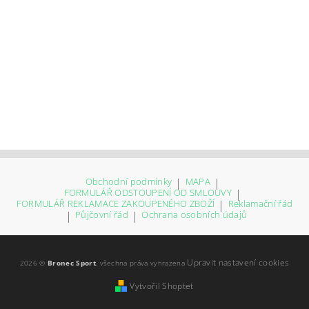
Obchodní podmínky
|
MAPA
|
FORMULÁŘ ODSTOUPENÍ OD SMLOUVY
|
FORMULÁŘ REKLAMACE ZAKOUPENÉHO ZBOŽÍ
|
Reklamační řád
|
Půjčovní řád
|
Ochrana osobních údajů
Upravit nastavení cookies
2026 ©
Bronec Sport
, všechna práva vyhrazena
Vytvořil Shoptet