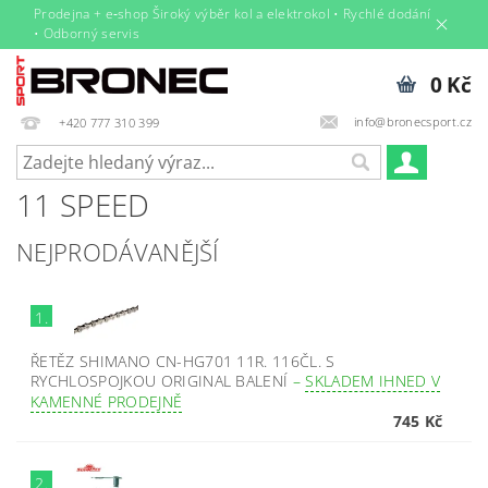
Prodejna + e‑shop Široký výběr kol a elektrokol • Rychlé dodání
• Odborný servis
0 Kč
info@bronecsport.cz
+420 777 310 399
11 SPEED
NEJPRODÁVANĚJŠÍ
1.
ŘETĚZ SHIMANO CN-HG701 11R. 116ČL. S
RYCHLOSPOJKOU ORIGINAL BALENÍ
–
SKLADEM IHNED V
KAMENNÉ PRODEJNĚ
745 Kč
2.