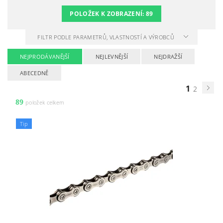
POLOŽEK K ZOBRAZENÍ:
89
FILTR PODLE PARAMETRŮ, VLASTNOSTÍ A VÝROBCŮ
NEJPRODÁVANĚJŠÍ
NEJLEVNĚJŠÍ
NEJDRAŽŠÍ
ABECEDNĚ
1
2
89
položek celkem
Tip