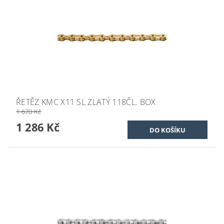
ŘETĚZ KMC X11 SL ZLATÝ 118ČL. BOX
1 670 Kč
1 286 Kč