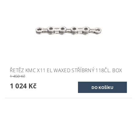
ŘETĚZ KMC X11 EL WAXED STŘÍBRNÝ 118ČL. BOX
1 450 Kč
1 024 Kč