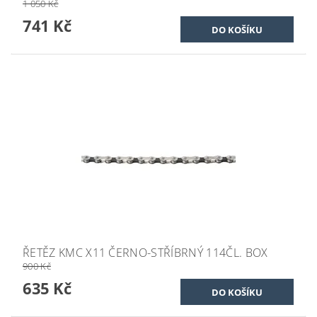
1 050 Kč
741 Kč
ŘETĚZ KMC X11 ČERNO-STŘÍBRNÝ 114ČL. BOX
900 Kč
635 Kč