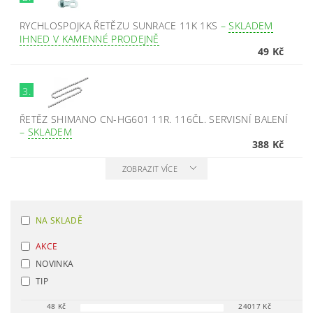
RYCHLOSPOJKA ŘETĚZU SUNRACE 11K 1KS
–
SKLADEM
IHNED V KAMENNÉ PRODEJNĚ
49 Kč
3.
ŘETĚZ SHIMANO CN-HG601 11R. 116ČL. SERVISNÍ BALENÍ
–
SKLADEM
388 Kč
ZOBRAZIT VÍCE
NA SKLADĚ
AKCE
NOVINKA
TIP
48
Kč
24017
Kč