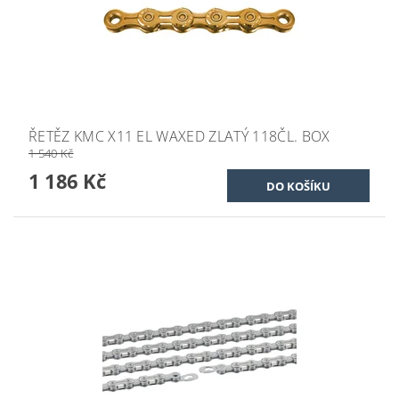
ŘETĚZ KMC X11 EL WAXED ZLATÝ 118ČL. BOX
1 540 Kč
1 186 Kč