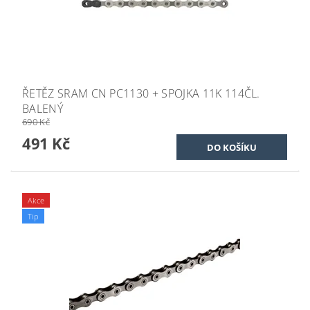
ŘETĚZ SRAM CN PC1130 + SPOJKA 11K 114ČL.
BALENÝ
690 Kč
491 Kč
Akce
Tip