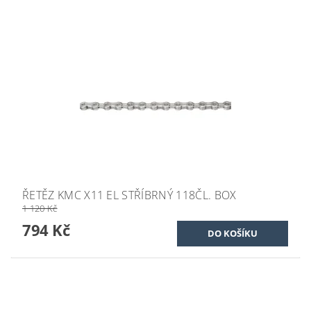
ŘETĚZ KMC X11 EL STŘÍBRNÝ 118ČL. BOX
1 120 Kč
794 Kč