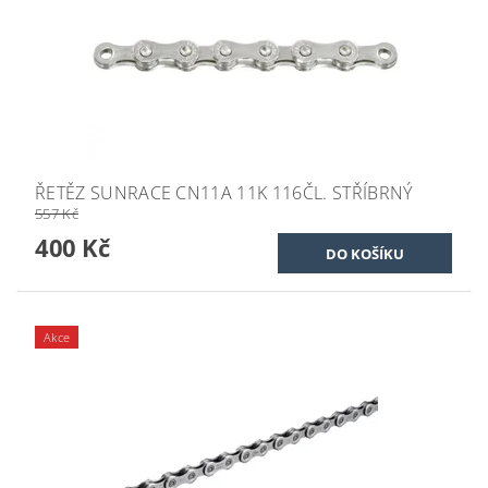
ŘETĚZ SUNRACE CN11A 11K 116ČL. STŘÍBRNÝ
557 Kč
400 Kč
Akce