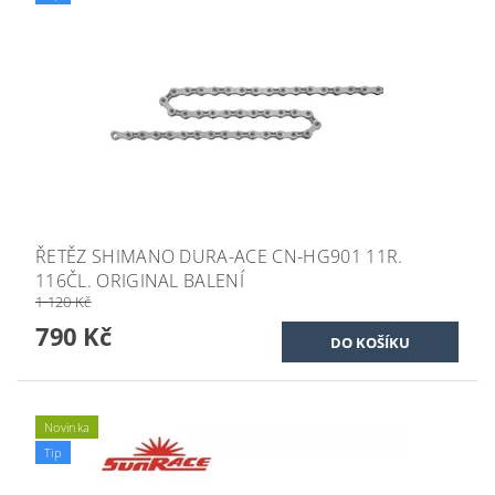
ŘETĚZ SHIMANO DURA-ACE CN-HG901 11R.
116ČL. ORIGINAL BALENÍ
1 120 Kč
790 Kč
Novinka
Tip