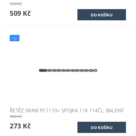
720 Kč
509 Kč
Tip
ŘETĚZ SRAM PC1110+ SPOJKA 11K 114ČL. BALENÝ
390 Kč
273 Kč