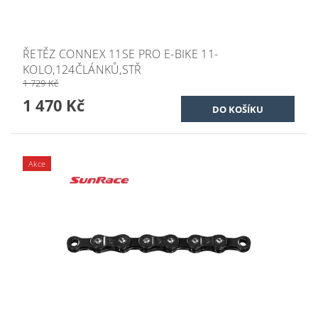
ŘETĚZ CONNEX 11SE PRO E-BIKE 11-
KOLO,124ČLÁNKŮ,STŘ
1 729 Kč
1 470 Kč
Akce