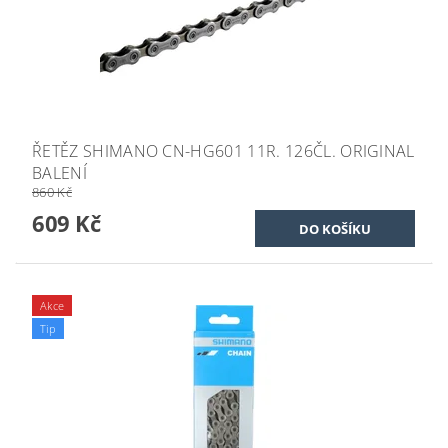
ŘETĚZ SHIMANO CN-HG601 11R. 126ČL. ORIGINAL
BALENÍ
860 Kč
609 Kč
Akce
Tip