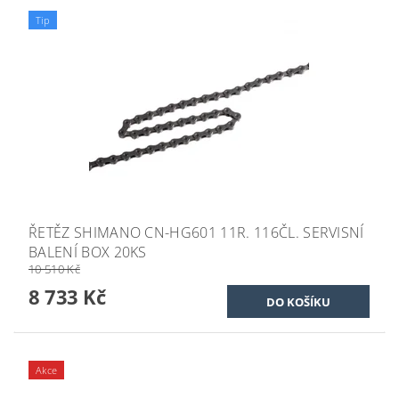
Tip
ŘETĚZ SHIMANO CN-HG601 11R. 116ČL. SERVISNÍ
BALENÍ BOX 20KS
10 510 Kč
8 733 Kč
Akce