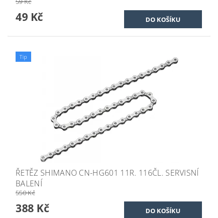
59 Kč
49 Kč
Tip
ŘETĚZ SHIMANO CN-HG601 11R. 116ČL. SERVISNÍ
BALENÍ
550 Kč
388 Kč