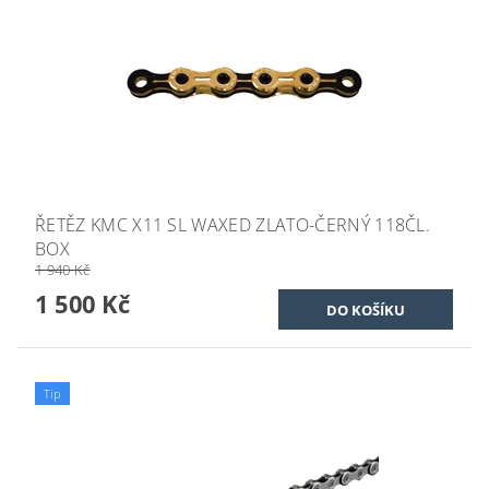
ŘETĚZ KMC X11 SL WAXED ZLATO-ČERNÝ 118ČL.
BOX
1 940 Kč
1 500 Kč
Tip