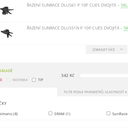
ŘAZENÍ SUNRACE DLUS61 P 10P CUES DVOJITÁ
–
SK
ŘAZENÍ SUNRACE DLUS51N P 10P CUES DVOJITÁ
–
S
ZOBRAZIT VÍCE
SKLADĚ
342
Kč
CE
NOVINKA
TIP
FILTR PODLE PARAMETRŮ, VLASTNOSTÍ 
ČKY
himano
(8)
SRAM
(1)
SunRac