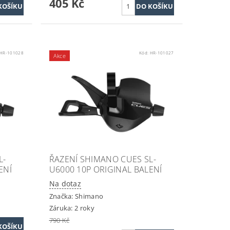
405 Kč
HR-101028
Kód:
HR-101027
Akce
L-
ŘAZENÍ SHIMANO CUES SL-
ENÍ
U6000 10P ORIGINAL BALENÍ
Na dotaz
Značka:
Shimano
Záruka: 2 roky
790 Kč