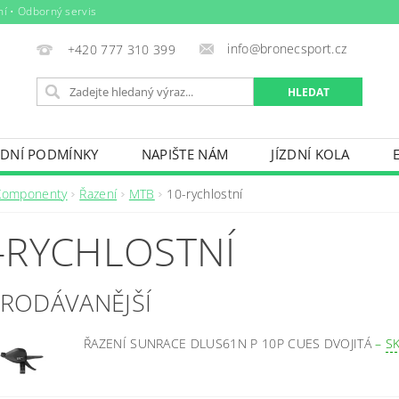
ní • Odborný servis
info@bronecsport.cz
+420 777 310 399
DNÍ PODMÍNKY
NAPIŠTE NÁM
JÍZDNÍ KOLA
DOPLŇKY
TRETRY
OBLEČENÍ
BIO POTRAV
Komponenty
Řazení
MTB
10-rychlostní
IČE KOL, STŘEŠNÍ BOXY
VODNÍ SPORTY
ZIMNÍ S
-RYCHLOSTNÍ
BAZÉNY
VÝPRODEJ
PŮJČOVNÍ ŘÁD
PRODÁVANĚJŠÍ
ŘAZENÍ SUNRACE DLUS61N P 10P CUES DVOJITÁ
–
S