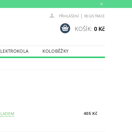
|
PŘIHLÁŠENÍ
REGISTRACE
KOŠÍK:
0 Kč
ELEKTROKOLA
KOLOBĚŽKY
INY
PŮJČOVNA
PORTY
TRENAŽERY
405 Kč
KLADEM