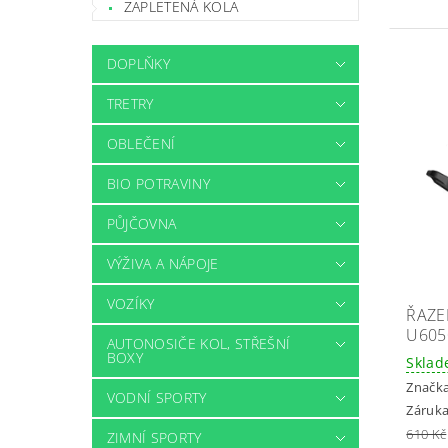
ZAPLETENÁ KOLA
DOPLŇKY
TRETRY
OBLEČENÍ
BIO POTRAVINY
PŮJČOVNA
VÝŽIVA A NÁPOJE
VOZÍKY
ŘAZE
U605
AUTONOSIČE KOL, STŘEŠNÍ
BOXY
Skla
Značk
VODNÍ SPORTY
Záruka
610 Kč
ZIMNÍ SPORTY