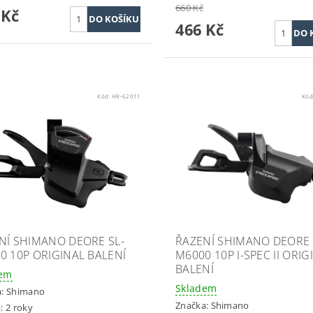
660 Kč
 Kč
466 Kč
Kód:
HR-62011
Kód
NÍ SHIMANO DEORE SL-
ŘAZENÍ SHIMANO DEORE 
0 10P ORIGINAL BALENÍ
M6000 10P I-SPEC II ORIG
BALENÍ
dem
Skladem
a:
Shimano
Značka:
Shimano
: 2 roky