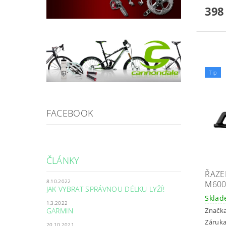
398
Tip
FACEBOOK
ČLÁNKY
ŘAZE
8.10.2022
M600
JAK VYBRAT SPRÁVNOU DÉLKU LYŽÍ!
Skla
1.3.2022
Značk
GARMIN
Záruka
20.10.2021