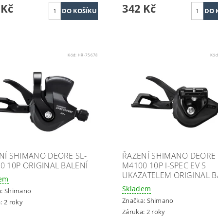
 Kč
342 Kč
Kód:
HR-75678
Kód
NÍ SHIMANO DEORE SL-
ŘAZENÍ SHIMANO DEORE 
0 10P ORIGINAL BALENÍ
M4100 10P I-SPEC EV S
UKAZATELEM ORIGINAL B
dem
Skladem
a:
Shimano
Značka:
Shimano
: 2 roky
Záruka: 2 roky