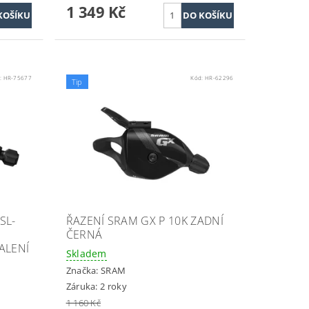
1 349 Kč
:
HR-75677
Kód:
HR-62296
Tip
SL-
ŘAZENÍ SRAM GX P 10K ZADNÍ
ČERNÁ
ALENÍ
Skladem
Značka:
SRAM
Záruka: 2 roky
1 160 Kč