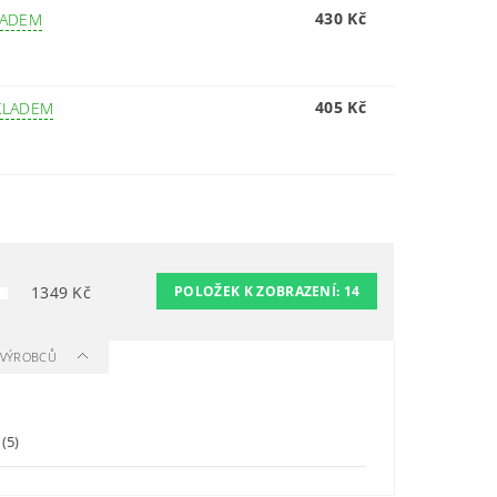
430 Kč
LADEM
405 Kč
KLADEM
1349
Kč
POLOŽEK K ZOBRAZENÍ:
14
A VÝROBCŮ
e
(5)