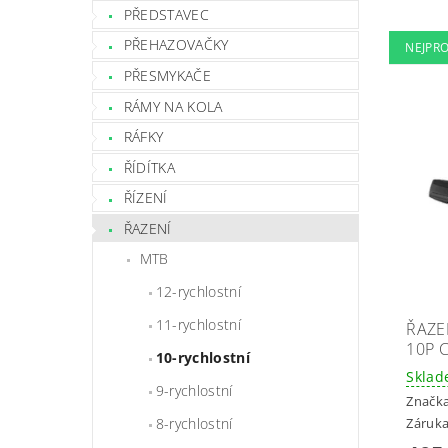
PŘEDSTAVEC
PŘEHAZOVAČKY
NEJPR
PŘESMYKAČE
RÁMY NA KOLA
RÁFKY
ŘÍDÍTKA
ŘÍZENÍ
ŘAZENÍ
MTB
12-rychlostní
11-rychlostní
ŘAZE
10P 
10-rychlostní
Skla
9-rychlostní
Značk
8-rychlostní
Záruka