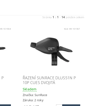
1
1
14
Stránka
z
-
položek celkem
HR-101968
Kód:
HR-101967
 P
ŘAZENÍ SUNRACE DLUS51N P
10P CUES DVOJITÁ
Skladem
Značka:
SunRace
Záruka: 2 roky