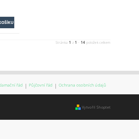
1
1
14
Stránka
z
-
položek celkem
klamační řád
|
Půjčovní řád
|
Ochrana osobních údajů
Vytvořil Shoptet