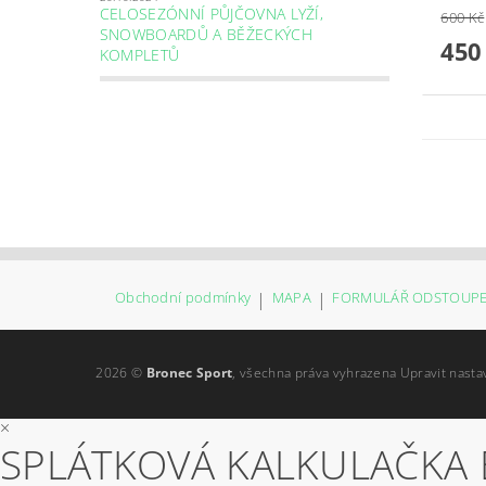
CELOSEZÓNNÍ PŮJČOVNA LYŽÍ,
600 Kč
SNOWBOARDŮ A BĚŽECKÝCH
450
KOMPLETŮ
Obchodní podmínky
|
MAPA
|
FORMULÁŘ ODSTOUPE
2026 ©
Bronec Sport
, všechna práva vyhrazena
Upravit nasta
×
SPLÁTKOVÁ KALKULAČKA 