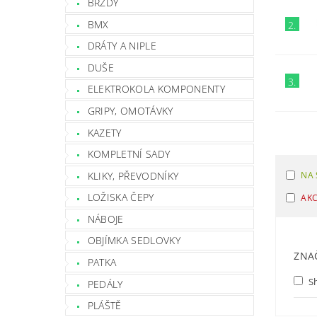
BRZDY
BMX
2.
DRÁTY A NIPLE
DUŠE
3.
ELEKTROKOLA KOMPONENTY
GRIPY, OMOTÁVKY
KAZETY
KOMPLETNÍ SADY
NA 
KLIKY, PŘEVODNÍKY
LOŽISKA ČEPY
AK
NÁBOJE
OBJÍMKA SEDLOVKY
ZNA
PATKA
S
PEDÁLY
PLÁŠTĚ