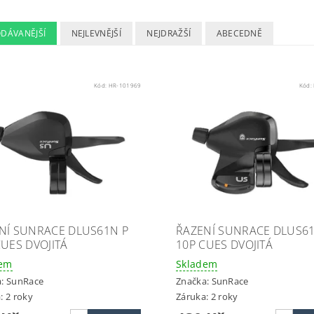
ODÁVANĚJŠÍ
NEJLEVNĚJŠÍ
NEJDRAŽŠÍ
ABECEDNĚ
Kód:
HR-101969
Kód:
NÍ SUNRACE DLUS61N P
ŘAZENÍ SUNRACE DLUS61
CUES DVOJITÁ
10P CUES DVOJITÁ
dem
Skladem
a:
SunRace
Značka:
SunRace
: 2 roky
Záruka: 2 roky