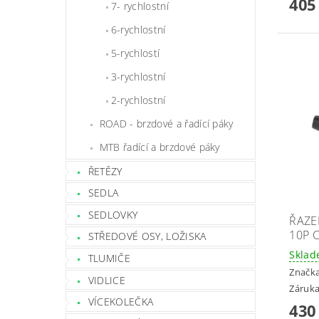
405
7- rychlostní
6-rychlostní
5-rychlostí
3-rychlostní
2-rychlostní
ROAD - brzdové a řadící páky
MTB řadící a brzdové páky
ŘETĚZY
SEDLA
SEDLOVKY
ŘAZE
10P 
STŘEDOVÉ OSY, LOŽISKA
Skla
TLUMIČE
Značk
VIDLICE
Záruka
VÍCEKOLEČKA
430