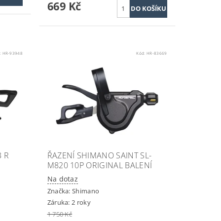
669 Kč
:
HR-93948
Kód:
HR-83669
 R
ŘAZENÍ SHIMANO SAINT SL-
M820 10P ORIGINAL BALENÍ
Na dotaz
Značka:
Shimano
Záruka: 2 roky
1 750 Kč