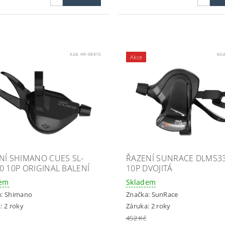
Kód:
HR-98810
Kód
Akce
NÍ SHIMANO CUES SL-
ŘAZENÍ SUNRACE DLMS33
0 10P ORIGINAL BALENÍ
10P DVOJITÁ
dem
Skladem
a:
Shimano
Značka:
SunRace
: 2 roky
Záruka: 2 roky
452 Kč