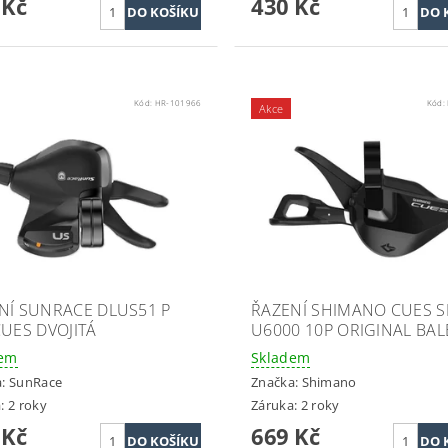
 Kč
430 Kč
Kód:
HR-101966
Kód:
Akce
NÍ SUNRACE DLUS51 P
ŘAZENÍ SHIMANO CUES S
CUES DVOJITÁ
U6000 10P ORIGINAL BAL
dem
Skladem
a:
SunRace
Značka:
Shimano
: 2 roky
Záruka: 2 roky
 Kč
669 Kč