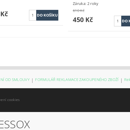
Záruka: 2 roky
610 Kč
 Kč
450 Kč
NÍ OD SMLOUVY
|
FORMULÁŘ REKLAMACE ZAKOUPENÉHO ZBOŽÍ
|
Re
vení cookies
ESSOX