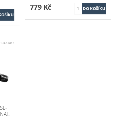
779 Kč
:
HR-62013
SL-
INAL