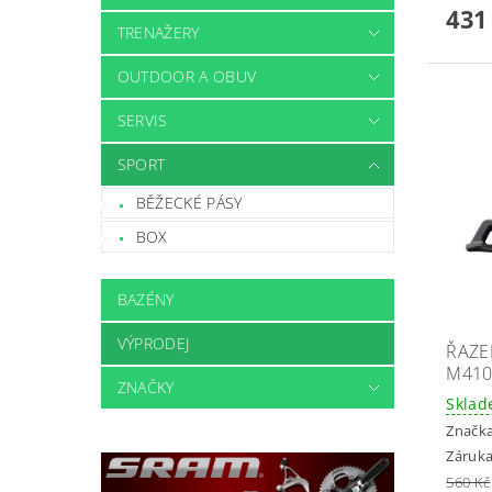
431
TRENAŽERY
OUTDOOR A OBUV
SERVIS
SPORT
BĚŽECKÉ PÁSY
BOX
BAZÉNY
VÝPRODEJ
ŘAZE
M410
ZNAČKY
Skla
Značk
Záruka
560 Kč