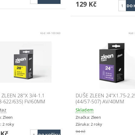
129 Kč
Kód:
HR-100360
Kód:
ZLEEN 28"X 3/4-1.1
DUŠE ZLEEN 24"X1.75-2.2
28-622/635) FV/60MM
(44/57-507) AV/40MM
taz
Skladem
a:
Zleen
Značka:
Zleen
: 2 roky
Záruka: 2 roky
94 Kč
 Kč