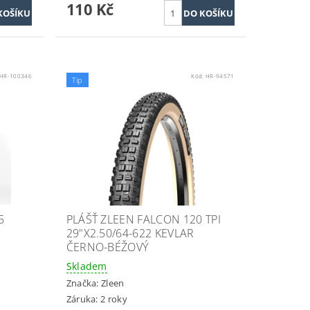
110 Kč
HR-100346
Kód:
HR-94571
Tip
5
PLÁŠŤ ZLEEN FALCON 120 TPI
29"X2.50/64-622 KEVLAR
ČERNO-BÉŽOVÝ
Skladem
Značka:
Zleen
Záruka: 2 roky