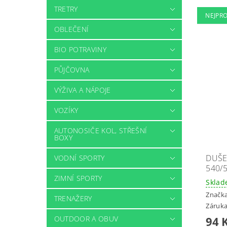
TRETRY
NEJPR
OBLEČENÍ
BIO POTRAVINY
PŮJČOVNA
VÝŽIVA A NÁPOJE
VOZÍKY
AUTONOSIČE KOL, STŘEŠNÍ
BOXY
DUŠE 
VODNÍ SPORTY
540/
ZIMNÍ SPORTY
Skla
Značk
TRENAŽERY
Záruka
OUTDOOR A OBUV
94 