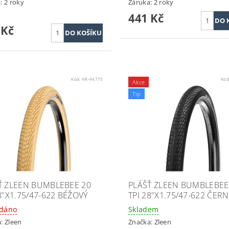
: 2 roky
Záruka: 2 roky
441 Kč
 Kč
Kód:
HR-94775
Kód
Akce
Tip
Ť ZLEEN BUMBLEBEE 20
PLÁŠŤ ZLEEN BUMBLEBEE
8"X1.75/47-622 BÉŽOVÝ
TPI 28"X1.75/47-622 ČERN
odáno
Skladem
a:
Zleen
Značka:
Zleen