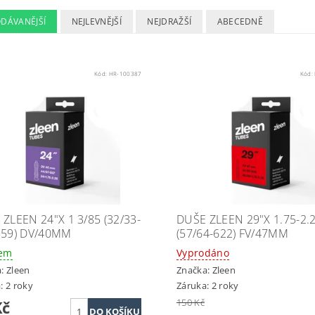
ODÁVANĚJŠÍ
NEJLEVNĚJŠÍ
NEJDRAŽŠÍ
ABECEDNĚ
Kód:
HR-100387
Kód:
ZLEEN 24"X 1 3/85 (32/33-
DUŠE ZLEEN 29"X 1.75-2.
559) DV/40MM
(57/64-622) FV/47MM
dem
Vyprodáno
a:
Zleen
Značka:
Zleen
: 2 roky
Záruka: 2 roky
150 Kč
Kč