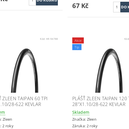
67 Kč
Kód:
HR-94788
Kód
Akce
Tip
 ZLEEN TAIPAN 60 TPI
PLÁŠŤ ZLEEN TAIPAN 120 
1.10/28-622 KEVLAR
28"X1.10/28-622 KEVLAR
dem
Skladem
a:
Zleen
Značka:
Zleen
: 2 roky
Záruka: 2 roky