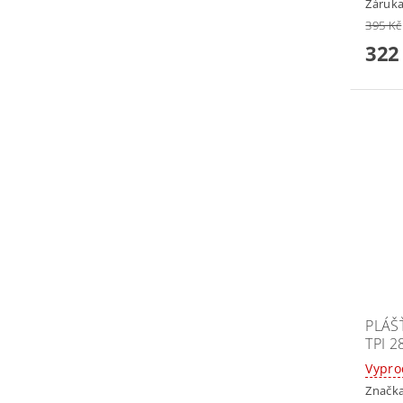
Záruka
395 Kč
322
PLÁŠ
TPI 2
Vypr
Značk