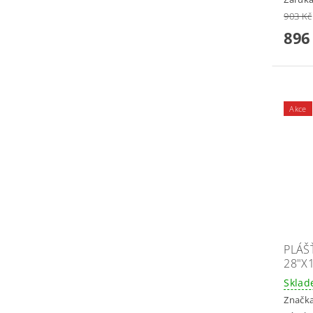
903 Kč
896
Akce
PLÁŠŤ
28"X1
Skla
Značk