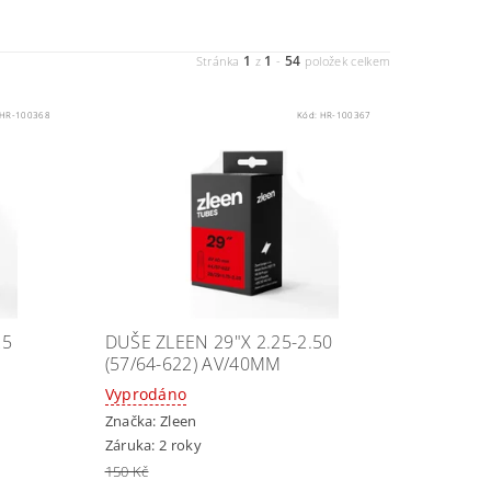
1
1
54
Stránka
z
-
položek celkem
HR-100368
Kód:
HR-100367
25
DUŠE ZLEEN 29"X 2.25-2.50
(57/64-622) AV/40MM
Vyprodáno
Značka:
Zleen
Záruka: 2 roky
150 Kč