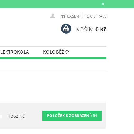
|
PŘIHLÁŠENÍ
REGISTRACE
KOŠÍK:
0 Kč
ELEKTROKOLA
KOLOBĚŽKY
INY
PŮJČOVNA
PORTY
TRENAŽERY
1362
Kč
POLOŽEK K ZOBRAZENÍ:
54