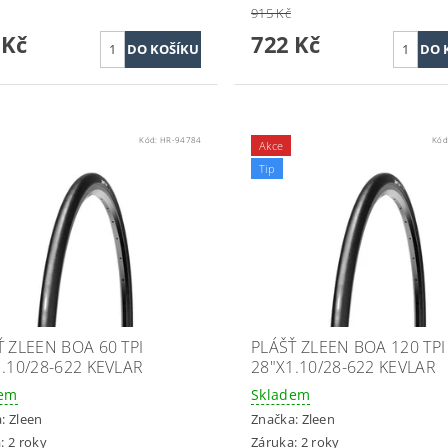
915 Kč
 Kč
722 Kč
Kód:
HR-94784
Kód
Akce
Tip
Ť ZLEEN BOA 60 TPI
PLÁŠŤ ZLEEN BOA 120 TPI
1.10/28-622 KEVLAR
28"X1.10/28-622 KEVLAR
dem
Skladem
a:
Zleen
Značka:
Zleen
: 2 roky
Záruka: 2 roky