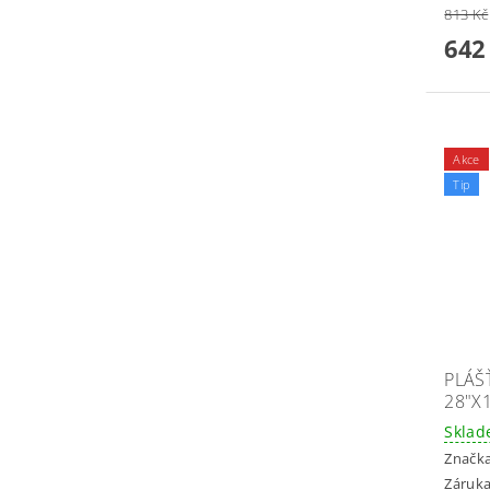
813 Kč
642
Akce
Tip
PLÁŠ
28"X
Skla
Značk
Záruka