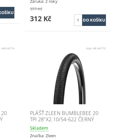
Záruka: 2 roky
377 Kč
312 Kč
:
HR-94774
Kód:
HR-94773
 20
PLÁŠŤ ZLEEN BUMBLEBEE 20
Ý
TPI 28"X2.10/54-622 ČERNÝ
Skladem
Značka:
Zleen