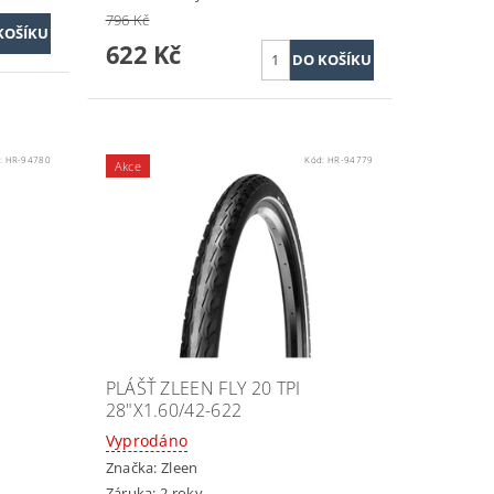
796 Kč
622 Kč
:
HR-94780
Kód:
HR-94779
Akce
PLÁŠŤ ZLEEN FLY 20 TPI
28"X1.60/42-622
Vyprodáno
Značka:
Zleen
Záruka: 2 roky