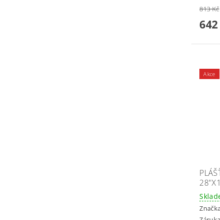
813 Kč
642
Akce
PLÁŠ
28"X
Skla
Značk
Záruka