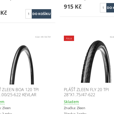
915 Kč
 Kč
Kód:
HR-94781
Kód
Akce
Ť ZLEEN BOA 120 TPI
PLÁŠŤ ZLEEN FLY 20 TPI
1.00/25-622 KEVLAR
28"X1.75/47-622
dem
Skladem
a:
Zleen
Značka:
Zleen
: 2 roky
Záruka: 2 roky