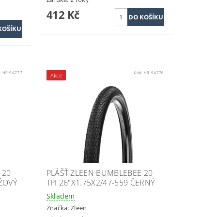
412 Kč
:
HR-94777
Kód:
HR-94776
Akce
 20
PLÁŠŤ ZLEEN BUMBLEBEE 20
ÉŽOVÝ
TPI 26"X1.75X2/47-559 ČERNÝ
Skladem
Značka:
Zleen