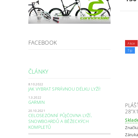
FACEBOOK
Akce
Tip
ČLÁNKY
8.10.2022
JAK VYBRAT SPRÁVNOU DÉLKU LYŽÍ!
1.3.2022
GARMIN
PLÁŠŤ
28"X
20.10.2021
CELOSEZÓNNÍ PŮJČOVNA LYŽÍ,
Skla
SNOWBOARDŮ A BĚŽECKÝCH
KOMPLETŮ
Značk
Záruka