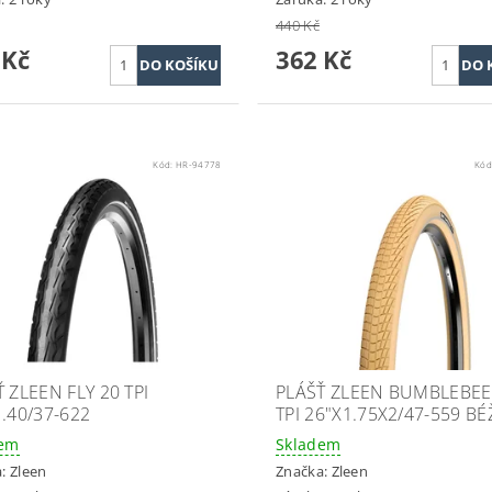
440 Kč
 Kč
362 Kč
Kód:
HR-94778
Kód
 ZLEEN FLY 20 TPI
PLÁŠŤ ZLEEN BUMBLEBEE
.40/37-622
TPI 26"X1.75X2/47-559 B
dem
Skladem
a:
Zleen
Značka:
Zleen