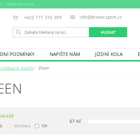
ní • Odborný servis
info@bronecsport.cz
+420 777 310 399
DNÍ PODMÍNKY
NAPIŠTE NÁM
JÍZDNÍ KOLA
DOPLŇKY
TRETRY
OBLEČENÍ
BIO POTRAV
Prodávané značky
Zleen
IČE KOL, STŘEŠNÍ BOXY
VODNÍ SPORTY
ZIMNÍ S
EEN
BAZÉNY
VÝPRODEJ
PŮJČOVNÍ ŘÁD
SKLADĚ
67
Kč
CE
NOVINKA
TIP