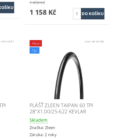
1 459 Kč
1 158 Kč
:
HR-94787
Kód:
HR-94786
Akce
Tip
TPI
PLÁŠŤ ZLEEN TAIPAN 60 TPI
28"X1.00/25-622 KEVLAR
Skladem
Značka:
Zleen
Záruka: 2 roky