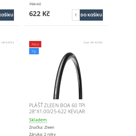
796 Kč
622 Kč
:
HR-94783
Kód:
HR-94782
Akce
Tip
PLÁŠŤ ZLEEN BOA 60 TPI
28"X1.00/25-622 KEVLAR
Skladem
Značka:
Zleen
Záruka: 2 roky