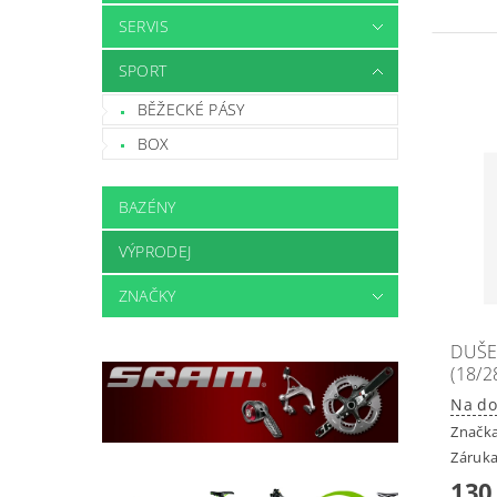
SERVIS
SPORT
BĚŽECKÉ PÁSY
BOX
BAZÉNY
VÝPRODEJ
ZNAČKY
DUŠE 
(18/
Na do
Značk
Záruka
130