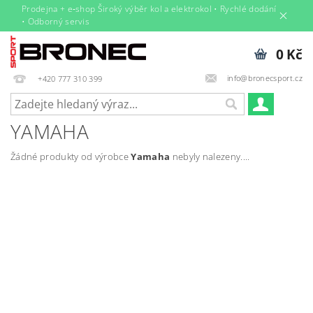
Prodejna + e‑shop Široký výběr kol a elektrokol • Rychlé dodání
• Odborný servis
0 Kč
info@bronecsport.cz
+420 777 310 399
YAMAHA
Žádné produkty od výrobce
Yamaha
nebyly nalezeny....