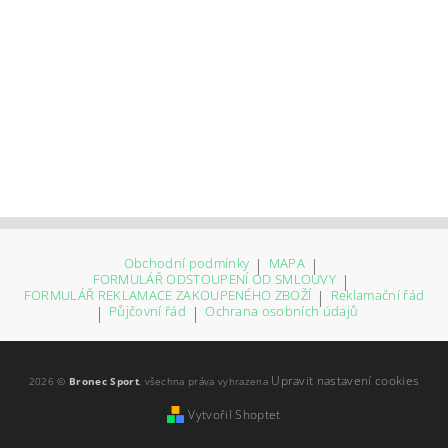
Obchodní podmínky
|
MAPA
|
FORMULÁŘ ODSTOUPENÍ OD SMLOUVY
|
FORMULÁŘ REKLAMACE ZAKOUPENÉHO ZBOŽÍ
|
Reklamační řád
|
Půjčovní řád
|
Ochrana osobních údajů
Upravit nastavení cookies
2026 ©
Bronec Sport
, všechna práva vyhrazena
Vytvořil Shoptet