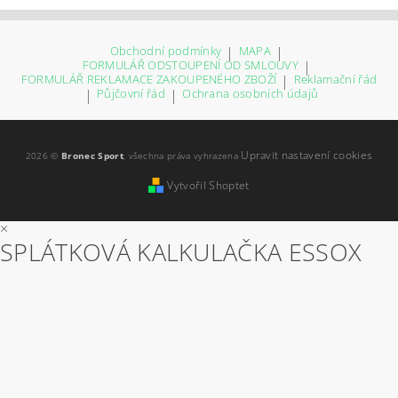
Obchodní podmínky
|
MAPA
|
FORMULÁŘ ODSTOUPENÍ OD SMLOUVY
|
FORMULÁŘ REKLAMACE ZAKOUPENÉHO ZBOŽÍ
|
Reklamační řád
|
Půjčovní řád
|
Ochrana osobních údajů
Upravit nastavení cookies
2026 ©
Bronec Sport
, všechna práva vyhrazena
Vytvořil Shoptet
×
SPLÁTKOVÁ KALKULAČKA ESSOX