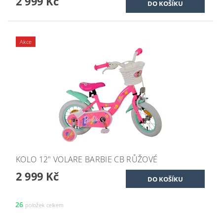
2 999 Kč
Akce
KOLO 12" VOLARE BARBIE CB RŮŽOVÉ
2 999 Kč
26
položek celkem