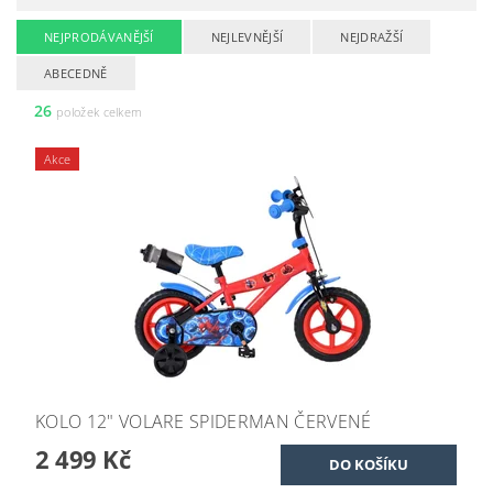
NEJPRODÁVANĚJŠÍ
NEJLEVNĚJŠÍ
NEJDRAŽŠÍ
ABECEDNĚ
26
položek celkem
Akce
KOLO 12" VOLARE SPIDERMAN ČERVENÉ
2 499 Kč