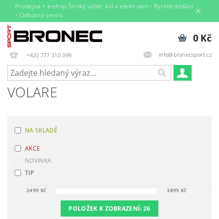
Prodejna + e‑shop Široký výběr kol a elektrokol • Rychlé dodání
• Odborný servis
0 Kč
info@bronecsport.cz
+420 777 310 399
VOLARE
NA SKLADĚ
AKCE
NOVINKA
TIP
2499
Kč
3899
Kč
POLOŽEK K ZOBRAZENÍ:
26